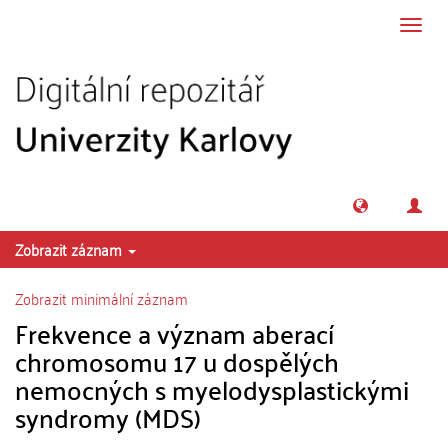
Přeskočit na obsah
Přepn
navig
Zobrazit záznam
Zobrazit minimální záznam
Frekvence a význam aberací
chromosomu 17 u dospělých
nemocných s myelodysplastickými
syndromy (MDS)