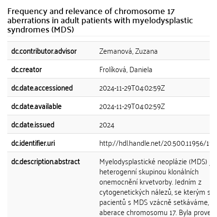
Frequency and relevance of chromosome 17
aberrations in adult patients with myelodysplastic
syndromes (MDS)
dc.contributor.advisor
Zemanová, Zuzana
dc.creator
Frolíková, Daniela
dc.date.accessioned
2024-11-29T04:02:59Z
dc.date.available
2024-11-29T04:02:59Z
dc.date.issued
2024
dc.identifier.uri
http://hdl.handle.net/20.500.11956/19
dc.description.abstract
Myelodysplastické neoplázie (MDS) js
heterogenní skupinou klonálních
onemocnění krvetvorby. Jedním z
cytogenetických nálezů, se kterým se
pacientů s MDS vzácně setkáváme, js
aberace chromosomu 17. Byla proved