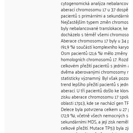
cytogenomická analýza nebalancova
aberací chromosomu 17 u 37 dospělý
pacientů s primárními a sekundárním
Nejčastějším typem změn chromoso
byly nebalancované translokace, ke k
docházelo s téměř všemi chromosom
Aberace chromosomu 17 byly u 34 pa
(91,9 %) součástí komplexního karyoty
Osm pacientů (21,6 %) mělo změny o
homologních chromosomů 17. Rozdíl 
celkovém přežití pacientů s jedním a 
dvěma aberovanými chromosomy neb
statisticky významný. Byl však pozoro
trend lepšího přežití pacientů s jednou
aberací. U tří pacientů došlo ke kloná
zisku aberace chromosomu 17 spolu s
oblasti 17p13, kde se nachází gen TP53
Delece byla potvrzena celkem u 27 pa
(72,9 %), včetně všech nemocných se
sekundárními MDS, a její zisk neměl vl
celkové přežití. Mutace TP53 byla zjiš