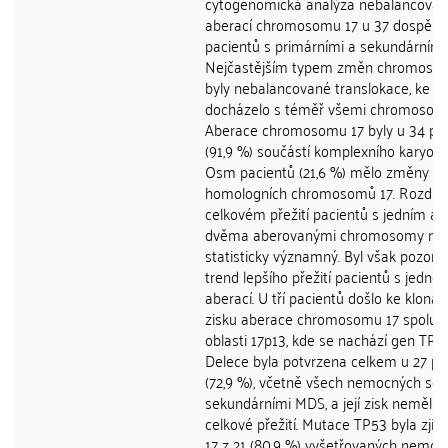
cytogenomická analýza nebalancova
aberací chromosomu 17 u 37 dospělý
pacientů s primárními a sekundárním
Nejčastějším typem změn chromoso
byly nebalancované translokace, ke k
docházelo s téměř všemi chromosom
Aberace chromosomu 17 byly u 34 pa
(91,9 %) součástí komplexního karyoty
Osm pacientů (21,6 %) mělo změny o
homologních chromosomů 17. Rozdíl 
celkovém přežití pacientů s jedním a 
dvěma aberovanými chromosomy neb
statisticky významný. Byl však pozoro
trend lepšího přežití pacientů s jednou
aberací. U tří pacientů došlo ke kloná
zisku aberace chromosomu 17 spolu s
oblasti 17p13, kde se nachází gen TP53
Delece byla potvrzena celkem u 27 pa
(72,9 %), včetně všech nemocných se
sekundárními MDS, a její zisk neměl vl
celkové přežití. Mutace TP53 byla zjiš
17 z 21 (80,9 %) vyšetřovaných nemoc