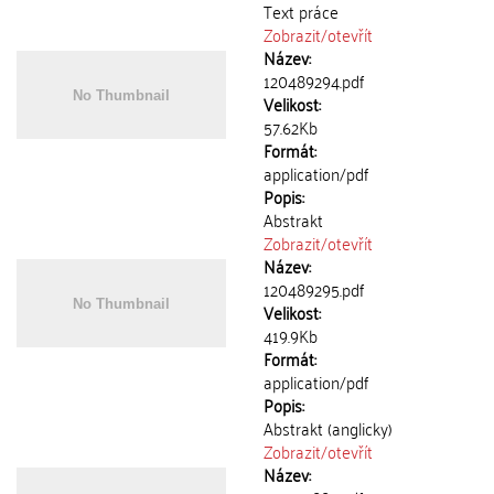
Text práce
Zobrazit/
otevřít
Název:
120489294.pdf
Velikost:
57.62Kb
Formát:
application/pdf
Popis:
Abstrakt
Zobrazit/
otevřít
Název:
120489295.pdf
Velikost:
419.9Kb
Formát:
application/pdf
Popis:
Abstrakt (anglicky)
Zobrazit/
otevřít
Název: