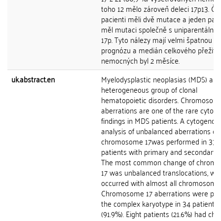
toho 12 mělo zároveň deleci 17p13. Čty
pacienti měli dvě mutace a jeden pac
měl mutaci společně s uniparentální d
17p. Tyto nálezy mají velmi špatnou
prognózu a medián celkového přežití
nemocných byl 2 měsíce.
uk.abstract.en
Myelodysplastic neoplasias (MDS) are
heterogeneous group of clonal
hematopoietic disorders. Chromosom
aberrations are one of the rare cytog
findings in MDS patients. A cytogenom
analysis of unbalanced aberrations of
chromosome 17was performed in 37 a
patients with primary and secondary 
The most common change of chrom
17 was unbalanced translocations, wh
occurred with almost all chromosome
Chromosome 17 aberrations were part
the complex karyotype in 34 patients
(91.9%). Eight patients (21.6%) had ch