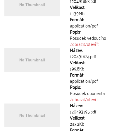
120491883.pdf
Velikost:
1.139Mb
Formát:
application/pdf
Popis:
Posudek vedoucího
Zobrazit/
otevřít
Název:
120491624.pdf
Velikost:
199.8Kb
Formát:
application/pdf
Popis:
Posudek oponenta
Zobrazit/
otevřít
Název:
120493195.pdf
Velikost:
233.2Kb
Formát: