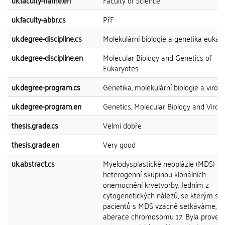
uk.faculty-name.en
Faculty of Science
uk.faculty-abbr.cs
PřF
uk.degree-discipline.cs
Molekulární biologie a genetika eukar
uk.degree-discipline.en
Molecular Biology and Genetics of
Eukaryotes
uk.degree-program.cs
Genetika, molekulární biologie a virolo
uk.degree-program.en
Genetics, Molecular Biology and Virol
thesis.grade.cs
Velmi dobře
thesis.grade.en
Very good
uk.abstract.cs
Myelodysplastické neoplázie (MDS) js
heterogenní skupinou klonálních
onemocnění krvetvorby. Jedním z
cytogenetických nálezů, se kterým se
pacientů s MDS vzácně setkáváme, js
aberace chromosomu 17. Byla proved