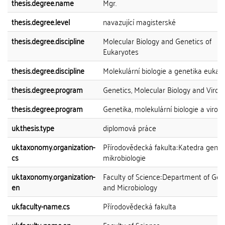
thesis.degree.name
Mgr.
thesis.degree.level
navazující magisterské
thesis.degree.discipline
Molecular Biology and Genetics of
Eukaryotes
thesis.degree.discipline
Molekulární biologie a genetika eukar
thesis.degree.program
Genetics, Molecular Biology and Virol
thesis.degree.program
Genetika, molekulární biologie a virolo
uk.thesis.type
diplomová práce
uk.taxonomy.organization-
Přírodovědecká fakulta::Katedra genet
cs
mikrobiologie
uk.taxonomy.organization-
Faculty of Science::Department of Gen
en
and Microbiology
uk.faculty-name.cs
Přírodovědecká fakulta