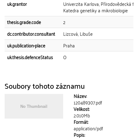
uk.grantor
Univerzita Karlova, Přírodovědecká fak
Katedra genetiky a mikrobiologie
thesis.grade.code
2
dc.contributor.consultant
Lizcová, Libuše
uk.publication-place
Praha
uk.thesis.defenceStatus
O
Soubory tohoto záznamu
Název:
120489307.pdf
Velikost:
2.010Mb
Formát:
application/pdf
Popis: