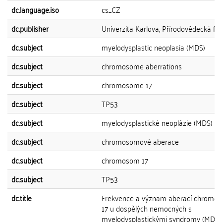
dc.language.iso
cs_CZ
dc.publisher
Univerzita Karlova, Přírodovědecká fak
dc.subject
myelodysplastic neoplasia (MDS)
dc.subject
chromosome aberrations
dc.subject
chromosome 17
dc.subject
TP53
dc.subject
myelodysplastické neoplázie (MDS)
dc.subject
chromosomové aberace
dc.subject
chromosom 17
dc.subject
TP53
dc.title
Frekvence a význam aberací chromo
17 u dospělých nemocných s
myelodysplastickými syndromy (MDS)