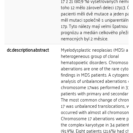
17 z 21 (80,9 %) vyšetřovaných nemoc
toho 12 mělo zároveň deleci 17p13. Čty
pacienti měli dvě mutace a jeden pac
měl mutaci společně s uniparentální d
17p. Tyto nálezy mají velmi špatnou
prognózu a medián celkového přežití
nemocných byl 2 měsíce.
dc.description.abstract
Myelodysplastic neoplasias (MDS) are
heterogeneous group of clonal
hematopoietic disorders. Chromosom
aberrations are one of the rare cytog
findings in MDS patients. A cytogenom
analysis of unbalanced aberrations of
chromosome 17was performed in 37 a
patients with primary and secondary 
The most common change of chrom
17 was unbalanced translocations, wh
occurred with almost all chromosome
Chromosome 17 aberrations were part
the complex karyotype in 34 patients
(91.9%). Eight patients (21.6%) had ch