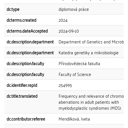
dc.type
diplomová práce
dcterms.created
2024
dcterms.dateAccepted
2024-09-10
dc.description.department
Department of Genetics and Microbio
dc.description.department
Katedra genetiky a mikrobiologie
dc.description.faculty
Přírodovědecká fakulta
dc.description.faculty
Faculty of Science
dc.identifier.repId
254995
dc.title.translated
Frequency and relevance of chromos
aberrations in adult patients with
myelodysplastic syndromes (MDS)
dc.contributor.referee
Mendlíková, Iveta