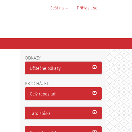
čeština
Přihlásit se
ODKAZY
Užitečné odkazy
PROCHÁZET
Celý repozitář
Tato sbírka