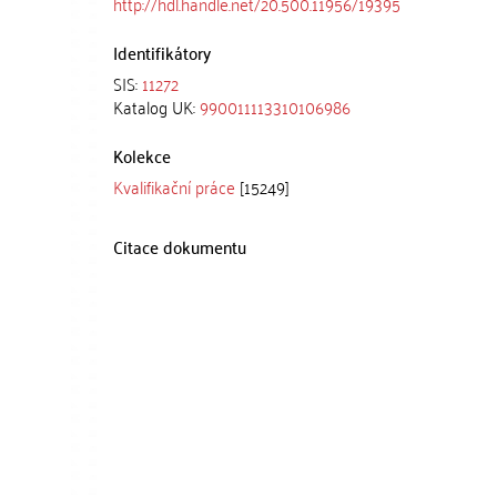
http://hdl.handle.net/20.500.11956/19395
Identifikátory
SIS:
11272
Katalog UK:
990011113310106986
Kolekce
Kvalifikační práce
[15249]
Citace dokumentu