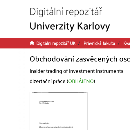
Přeskočit na obsah
Digitální repozitář UK
Právnická fakulta
Kva
Obchodování zasvěcených osob 
Insider trading of investment instruments
dizertační práce (
OBHÁJENO
)