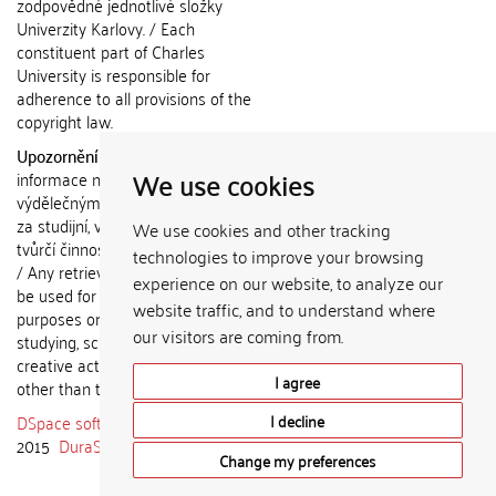
zodpovědné jednotlivé složky
Univerzity Karlovy. / Each
constituent part of Charles
University is responsible for
adherence to all provisions of the
copyright law.
Upozornění / Notice:
Získané
We use cookies
informace nemohou být použity k
výdělečným účelům nebo vydávány
za studijní, vědeckou nebo jinou
We use cookies and other tracking
tvůrčí činnost jiné osoby než autora.
technologies to improve your browsing
/ Any retrieved information shall not
experience on our website, to analyze our
be used for any commercial
website traffic, and to understand where
purposes or claimed as results of
our visitors are coming from.
studying, scientific or any other
creative activities of any person
I agree
other than the author.
DSpace software
copyright © 2002-
I decline
2015
DuraSpace
Change my preferences