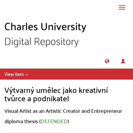
Skip to main content
Toggl
navig
View Item
Výtvarný umělec jako kreativní
tvůrce a podnikatel
Visual Artist as an Artistic Creator and Entrepreneur
diploma thesis (
DEFENDED
)