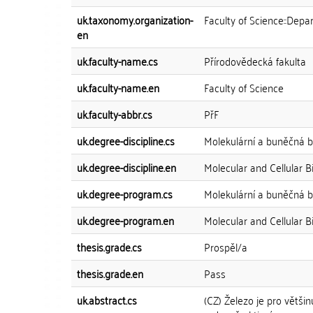
uk.taxonomy.organization-
Faculty of Science::Dep
en
uk.faculty-name.cs
Přírodovědecká fakulta
uk.faculty-name.en
Faculty of Science
uk.faculty-abbr.cs
PřF
uk.degree-discipline.cs
Molekulární a buněčná bi
uk.degree-discipline.en
Molecular and Cellular B
uk.degree-program.cs
Molekulární a buněčná bi
uk.degree-program.en
Molecular and Cellular B
thesis.grade.cs
Prospěl/a
thesis.grade.en
Pass
uk.abstract.cs
(CZ) Železo je pro větš