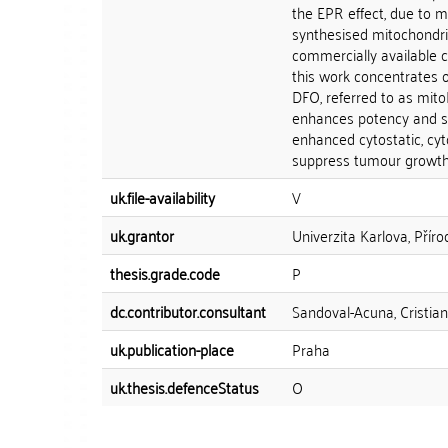
the EPR effect, due to 
synthesised mitochondria
commercially available c
this work concentrates o
DFO, referred to as mito
enhances potency and se
enhanced cytostatic, cyto
suppress tumour growth a
uk.file-availability
V
uk.grantor
Univerzita Karlova, Přír
thesis.grade.code
P
dc.contributor.consultant
Sandoval-Acuna, Cristian
uk.publication-place
Praha
uk.thesis.defenceStatus
O