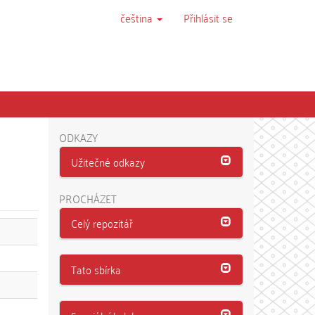
čeština
Přihlásit se
ODKAZY
Užitečné odkazy
PROCHÁZET
Celý repozitář
Tato sbírka