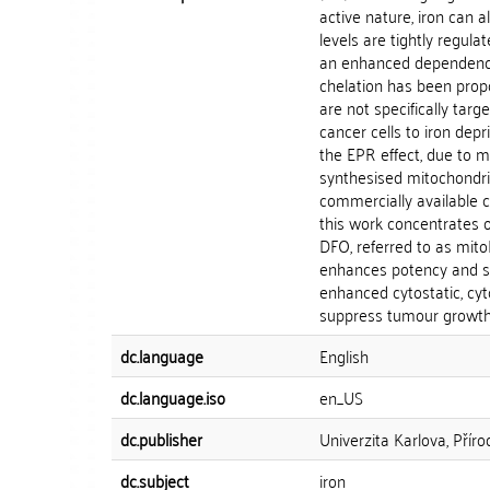
active nature, iron can a
levels are tightly regulat
an enhanced dependence 
chelation has been prop
are not specifically tar
cancer cells to iron dep
the EPR effect, due to 
synthesised mitochondria
commercially available c
this work concentrates o
DFO, referred to as mito
enhances potency and se
enhanced cytostatic, cyto
suppress tumour growth a
dc.language
English
dc.language.iso
en_US
dc.publisher
Univerzita Karlova, Přír
dc.subject
iron