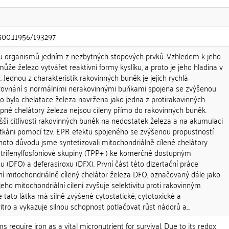
.500.11956/193297
inu organismů jedním z nezbytných stopových prvků. Vzhledem k jeho
ůže železo vytvářet reaktivní formy kyslíku, a proto je jeho hladina v
 Jednou z charakteristik rakovinných buněk je jejich rychlá
 porovnání s normálními nerakovinnými buňkami spojena se zvýšenou
oto byla chelatace železa navržena jako jedna z protirakovinných
upné chelátory železa nejsou cíleny přímo do rakovinných buněk.
vyšší citlivosti rakovinných buněk na nedostatek železa a na akumulaci
 tkáni pomocí tzv. EPR efektu spojeného se zvýšenou propustností
hoto důvodu jsme syntetizovali mitochondriálně cílené chelátory
trifenylfosfoniové skupiny (TPP+ ) ke komerčně dostupným
(DFO) a deferasiroxu (DFX). První část této dizertační práce
ní mitochondriálně cílený chelátor železa DFO, označovaný dále jako
eho mitochondriální cílení zvyšuje selektivitu proti rakovinným
 tato látka má silně zvýšené cytostatické, cytotoxické a
itro a vykazuje silnou schopnost potlačovat růst nádorů a...
s require iron as a vital micronutrient for survival. Due to its redox