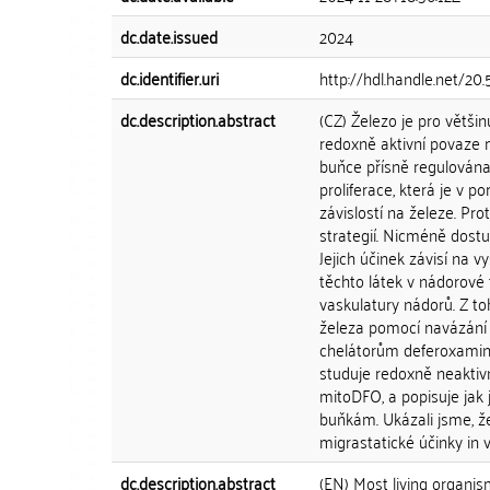
dc.date.issued
2024
dc.identifier.uri
http://hdl.handle.net/20
dc.description.abstract
(CZ) Železo je pro větš
redoxně aktivní povaze m
buňce přísně regulována.
proliferace, která je v
závislostí na železe. Pr
strategií. Nicméně dost
Jejich účinek závisí na 
těchto látek v nádorové
vaskulatury nádorů. Z to
železa pomocí navázání 
chelátorům deferoxaminu 
studuje redoxně neaktiv
mitoDFO, a popisuje jak j
buňkám. Ukázali jsme, že
migrastatické účinky in v
dc.description.abstract
(EN) Most living organism