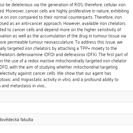
lso be deleterious via the generation of ROS; therefore, cellular iron
ed. Moreover, cancer cells are highly proliferative in nature, exhibiting
on iron compared to their normal counterparts. Therefore, iron
osed as an anti-cancer approach. However, available iron chelators
geted to cancer cells and depend more on the higher sensitivity of
rivation as well as the accumulation of the drug in tumour tissue via
more permeable tumour neovasculature. To address this issue, we
lly targeted iron chelators by attaching a TPP+ moiety to the
helators deferoxamine (DFO) and deferasirox (DFX). The first part of
n the use of a redox inactive mitochondrially targeted iron chelator
DFO, with the aim of studying whether mitochondrial targeting
lectivity against cancer cells. We show that our agent has
toxic, and migrastatic activity in vitro, and a profound ability to
nd metastasis in vivo....
odovědecká fakulta