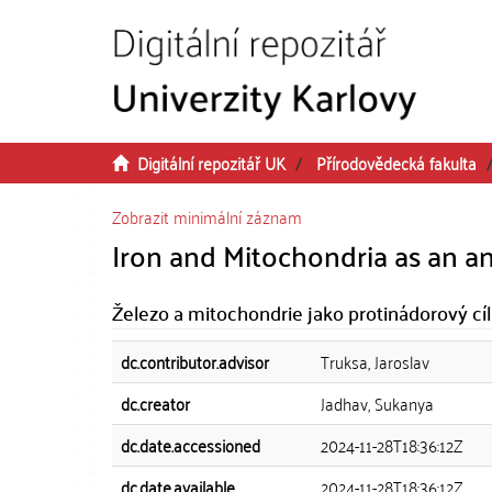
Přeskočit na obsah
Digitální repozitář UK
Přírodovědecká fakulta
Zobrazit minimální záznam
Iron and Mitochondria as an an
Železo a mitochondrie jako protinádorový cíl
dc.contributor.advisor
Truksa, Jaroslav
dc.creator
Jadhav, Sukanya
dc.date.accessioned
2024-11-28T18:36:12Z
dc.date.available
2024-11-28T18:36:12Z