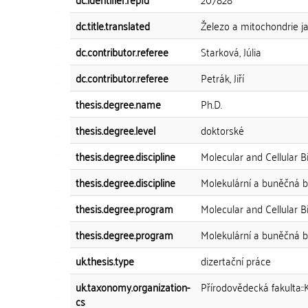
dc.title.translated
Železo a mitochondrie ja
dc.contributor.referee
Starková, Júlia
dc.contributor.referee
Petrák, Jiří
thesis.degree.name
Ph.D.
thesis.degree.level
doktorské
thesis.degree.discipline
Molecular and Cellular B
thesis.degree.discipline
Molekulární a buněčná bi
thesis.degree.program
Molecular and Cellular B
thesis.degree.program
Molekulární a buněčná bi
uk.thesis.type
dizertační práce
uk.taxonomy.organization-
Přírodovědecká fakulta::
cs