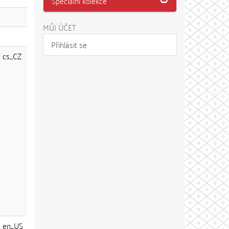
Speciální kolekce
MŮJ ÚČET
Přihlásit se
cs_CZ
en_US