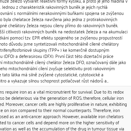
ůže železo vytvářet reaktivní formy kyslíku, a proto je jeho hladina v
 Jednou z charakteristik rakovinných buněk je jejich rychlá
 porovnání s normálními nerakovinnými buňkami spojena se zvýšenou
oto byla chelatace železa navržena jako jedna z protirakovinných
upné chelátory železa nejsou cíleny přímo do rakovinných buněk.
vyšší citlivosti rakovinných buněk na nedostatek železa a na akumulaci
 tkáni pomocí tzv. EPR efektu spojeného se zvýšenou propustností
hoto důvodu jsme syntetizovali mitochondriálně cílené chelátory
trifenylfosfoniové skupiny (TPP+ ) ke komerčně dostupným
(DFO) a deferasiroxu (DFX). První část této dizertační práce
ní mitochondriálně cílený chelátor železa DFO, označovaný dále jako
eho mitochondriální cílení zvyšuje selektivitu proti rakovinným
 tato látka má silně zvýšené cytostatické, cytotoxické a
itro a vykazuje silnou schopnost potlačovat růst nádorů a...
s require iron as a vital micronutrient for survival. Due to its redox
lso be deleterious via the generation of ROS; therefore, cellular iron
ed. Moreover, cancer cells are highly proliferative in nature, exhibiting
on iron compared to their normal counterparts. Therefore, iron
osed as an anti-cancer approach. However, available iron chelators
geted to cancer cells and depend more on the higher sensitivity of
rivation as well as the accumulation of the drug in tumour tissue via