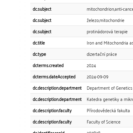
dc.subject
mitochondrion,anti-canc
dc.subject
železo,mitochondrie
dc.subject
protinádorová terapie
dc.title
Iron and Mitochondria as
dc.type
dizertační práce
dcterms.created
2024
dcterms.dateAccepted
2024-09-09
dc.description.department
Department of Genetics
dc.description.department
Katedra genetiky a mikr
dc.description.faculty
Přírodovědecká fakulta
dc.description.faculty
Faculty of Science
dc.identifier.repId
207828