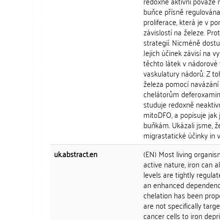
redoxně aktivní povaze m
buňce přísně regulována.
proliferace, která je v
závislostí na železe. Pr
strategií. Nicméně dost
Jejich účinek závisí na 
těchto látek v nádorové
vaskulatury nádorů. Z to
železa pomocí navázání 
chelátorům deferoxaminu 
studuje redoxně neaktiv
mitoDFO, a popisuje jak j
buňkám. Ukázali jsme, že
migrastatické účinky in v
uk.abstract.en
(EN) Most living organism
active nature, iron can a
levels are tightly regulat
an enhanced dependence 
chelation has been prop
are not specifically tar
cancer cells to iron dep