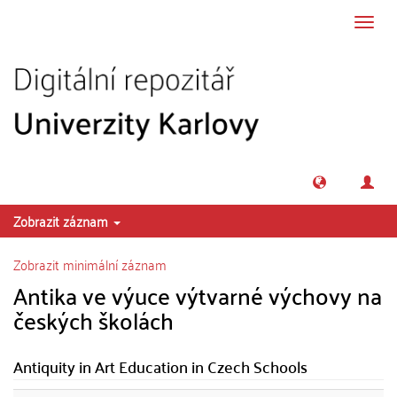
Přeskočit na obsah
Přepn
navig
Zobrazit záznam
Zobrazit minimální záznam
Antika ve výuce výtvarné výchovy na
českých školách
Antiquity in Art Education in Czech Schools