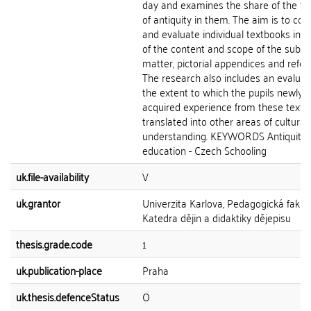
day and examines the share of the t
of antiquity in them. The aim is to co
and evaluate individual textbooks in 
of the content and scope of the subje
matter, pictorial appendices and refer
The research also includes an evaluat
the extent to which the pupils newly
acquired experience from these textb
translated into other areas of cultural
understanding. KEYWORDS Antiquity -
education - Czech Schooling
uk.file-availability
V
uk.grantor
Univerzita Karlova, Pedagogická fakult
Katedra dějin a didaktiky dějepisu
thesis.grade.code
1
uk.publication-place
Praha
uk.thesis.defenceStatus
O