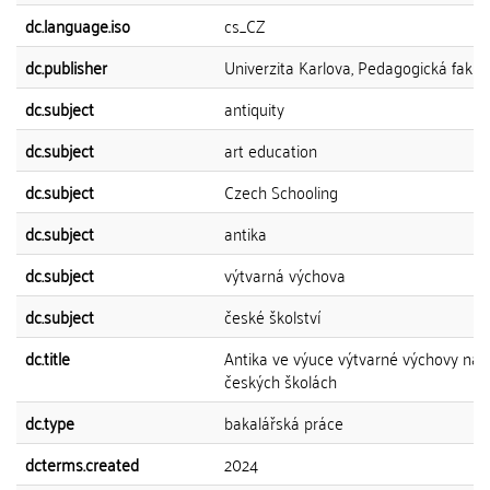
dc.language.iso
cs_CZ
dc.publisher
Univerzita Karlova, Pedagogická fakul
dc.subject
antiquity
dc.subject
art education
dc.subject
Czech Schooling
dc.subject
antika
dc.subject
výtvarná výchova
dc.subject
české školství
dc.title
Antika ve výuce výtvarné výchovy na
českých školách
dc.type
bakalářská práce
dcterms.created
2024