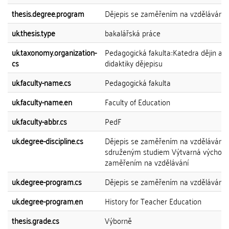
thesis.degree.program
Dějepis se zaměřením na vzdělávání
uk.thesis.type
bakalářská práce
uk.taxonomy.organization-
Pedagogická fakulta::Katedra dějin a
cs
didaktiky dějepisu
uk.faculty-name.cs
Pedagogická fakulta
uk.faculty-name.en
Faculty of Education
uk.faculty-abbr.cs
PedF
uk.degree-discipline.cs
Dějepis se zaměřením na vzdělávání 
sdruženým studiem Výtvarná výchova
zaměřením na vzdělávání
uk.degree-program.cs
Dějepis se zaměřením na vzdělávání
uk.degree-program.en
History for Teacher Education
thesis.grade.cs
Výborně