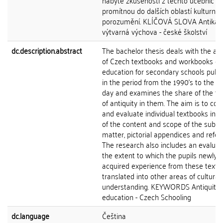
nabyté zkušenosti z těchto učebnic
promítnou do dalších oblastí kulturníh
porozumění. KLÍČOVÁ SLOVA Antika -
výtvarná výchova - české školství
dc.description.abstract
The bachelor thesis deals with the ana
of Czech textbooks and workbooks of 
education for secondary schools publ
in the period from the 1990's to the p
day and examines the share of the t
of antiquity in them. The aim is to co
and evaluate individual textbooks in 
of the content and scope of the subje
matter, pictorial appendices and refer
The research also includes an evaluat
the extent to which the pupils newly
acquired experience from these textb
translated into other areas of cultural
understanding. KEYWORDS Antiquity -
education - Czech Schooling
dc.language
Čeština