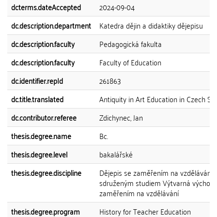
dcterms.dateAccepted
2024-09-04
dc.description.department
Katedra dějin a didaktiky dějepisu
dc.description.faculty
Pedagogická fakulta
dc.description.faculty
Faculty of Education
dc.identifier.repId
261863
dc.title.translated
Antiquity in Art Education in Czech Sc
dc.contributor.referee
Zdichynec, Jan
thesis.degree.name
Bc.
thesis.degree.level
bakalářské
thesis.degree.discipline
Dějepis se zaměřením na vzdělávání 
sdruženým studiem Výtvarná výchova
zaměřením na vzdělávání
thesis.degree.program
History for Teacher Education