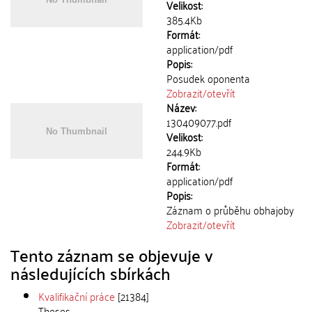
Velikost:
385.4Kb
Formát:
application/pdf
Popis:
Posudek oponenta
Zobrazit/
otevřít
Název:
130409077.pdf
Velikost:
244.9Kb
Formát:
application/pdf
Popis:
Záznam o průběhu obhajoby
Zobrazit/
otevřít
Tento záznam se objevuje v
následujících sbírkách
Kvalifikační práce
[21384]
Theses