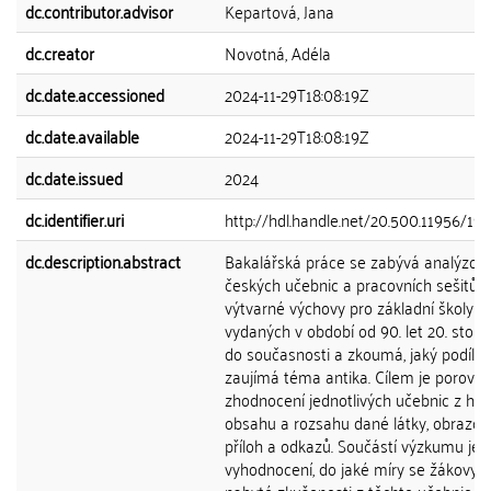
dc.contributor.advisor
Kepartová, Jana
dc.creator
Novotná, Adéla
dc.date.accessioned
2024-11-29T18:08:19Z
dc.date.available
2024-11-29T18:08:19Z
dc.date.issued
2024
dc.identifier.uri
http://hdl.handle.net/20.500.11956/19
dc.description.abstract
Bakalářská práce se zabývá analýzou
českých učebnic a pracovních sešitů
výtvarné výchovy pro základní školy
vydaných v období od 90. let 20. stolet
do současnosti a zkoumá, jaký podíl v
zaujímá téma antika. Cílem je porovná
zhodnocení jednotlivých učebnic z hle
obsahu a rozsahu dané látky, obrazov
příloh a odkazů. Součástí výzkumu je i
vyhodnocení, do jaké míry se žákovy 