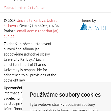
Zobrazit minimální záznam
© 2025
Univerzita Karlova
,
Ústřední
Theme by
knihovna
, Ovocný trh 560/5, 116 36
Praha 1;
email: admin-repozitar [at]
cuni.cz
Za dodržení všech ustanovení
autorského zákona jsou
zodpovědné jednotlivé složky
Univerzity Karlovy. / Each
constituent part of Charles
University is responsible for
adherence to all provisions of the
copyright law.
Upozornění / Notice:
Získané
Používáme soubory cookies
informace nemohou být použity k
výdělečným účelům nebo vydávány
za studijní, vědeckou nebo jinou
Tyto webové stránky používají soubory
tvůrčí činnost jiné osoby než autora.
cookies a další sledovací nástroje s cílem