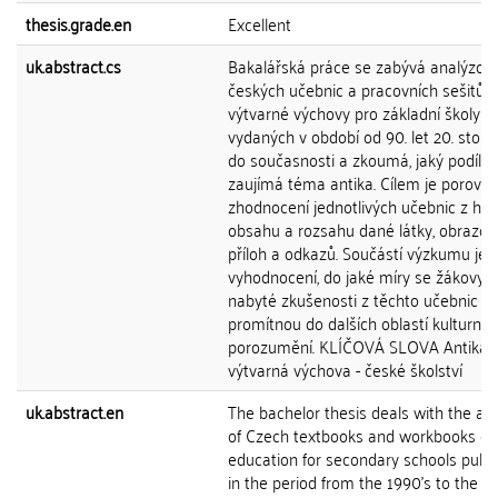
thesis.grade.en
Excellent
uk.abstract.cs
Bakalářská práce se zabývá analýzou
českých učebnic a pracovních sešitů
výtvarné výchovy pro základní školy
vydaných v období od 90. let 20. stolet
do současnosti a zkoumá, jaký podíl v
zaujímá téma antika. Cílem je porovná
zhodnocení jednotlivých učebnic z hle
obsahu a rozsahu dané látky, obrazov
příloh a odkazů. Součástí výzkumu je i
vyhodnocení, do jaké míry se žákovy 
nabyté zkušenosti z těchto učebnic
promítnou do dalších oblastí kulturníh
porozumění. KLÍČOVÁ SLOVA Antika -
výtvarná výchova - české školství
uk.abstract.en
The bachelor thesis deals with the ana
of Czech textbooks and workbooks of 
education for secondary schools publ
in the period from the 1990's to the p