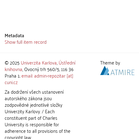
Metadata
Show full item record
© 2025
Univerzita Karlova
,
Ústřední
Theme by
knihovna
, Ovocný trh 560/5, 116 36
Praha 1;
email: admin-repozitar [at]
cuni.cz
Za dodržení všech ustanovení
autorského zákona jsou
zodpovědné jednotlivé složky
Univerzity Karlovy. / Each
constituent part of Charles
University is responsible for
adherence to all provisions of the
copyright law.