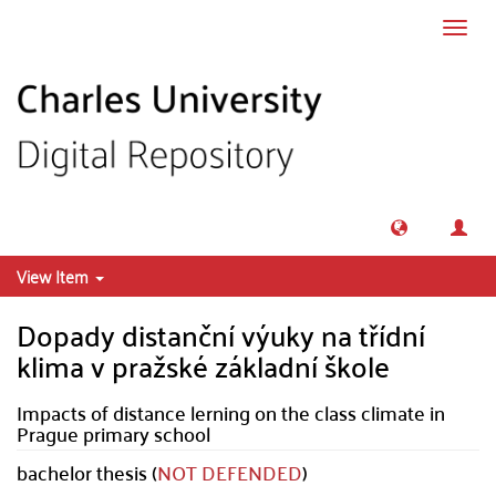
Skip to main content
Toggl
navig
View Item
Dopady distanční výuky na třídní
klima v pražské základní škole
Impacts of distance lerning on the class climate in
Prague primary school
bachelor thesis (
NOT DEFENDED
)