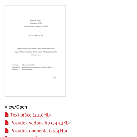
View/
Open
Text práce (3.216Mb)
Posudek vedoucího (344.3Kb)
Posudek oponenta (1.614Mb)