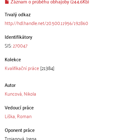
Záznam o průběhu obhajoby (244.6Kb)
Trvalý odkaz
http://hdl.handle.net/20.500.11956/192860
Identifikátory
SIS:
270047
Kolekce
Kvalifikační práce
[21384]
Autor
Kuncová, Nikola
Vedoucí práce
Liška, Roman
Oponent práce
Trojanová, Irena