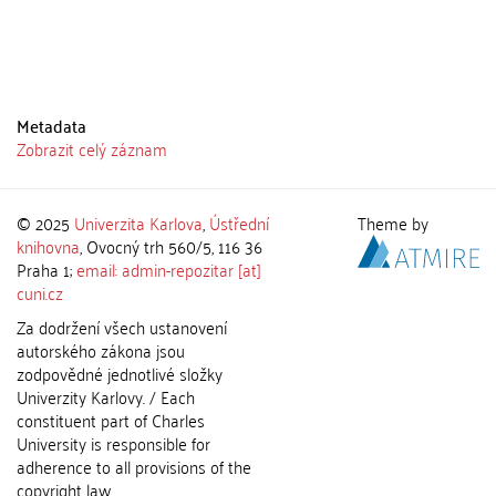
Metadata
Zobrazit celý záznam
© 2025
Univerzita Karlova
,
Ústřední
Theme by
knihovna
, Ovocný trh 560/5, 116 36
Praha 1;
email: admin-repozitar [at]
cuni.cz
Za dodržení všech ustanovení
autorského zákona jsou
zodpovědné jednotlivé složky
Univerzity Karlovy. / Each
constituent part of Charles
University is responsible for
adherence to all provisions of the
copyright law.