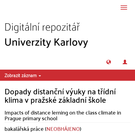
Přeskočit na obsah
Přepn
navig
Zobrazit záznam
Dopady distanční výuky na třídní
klima v pražské základní škole
Impacts of distance lerning on the class climate in
Prague primary school
bakalářská práce (
NEOBHÁJENO
)