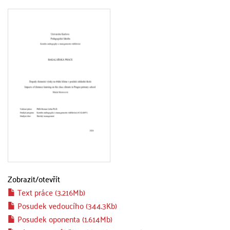
Zobrazit/
otevřít
Text práce (3.216Mb)
Posudek vedoucího (344.3Kb)
Posudek oponenta (1.614Mb)