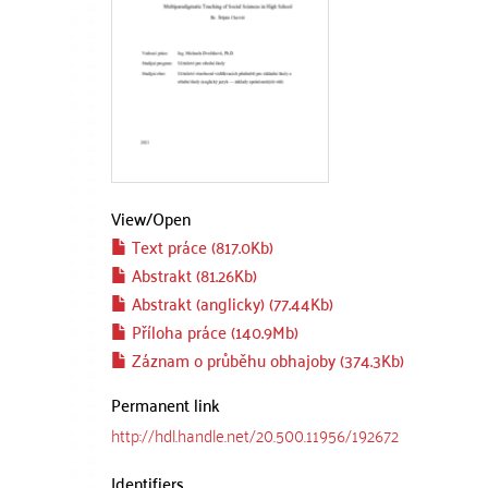
View/
Open
Text práce (817.0Kb)
Abstrakt (81.26Kb)
Abstrakt (anglicky) (77.44Kb)
Příloha práce (140.9Mb)
Záznam o průběhu obhajoby (374.3Kb)
Permanent link
http://hdl.handle.net/20.500.11956/192672
Identifiers