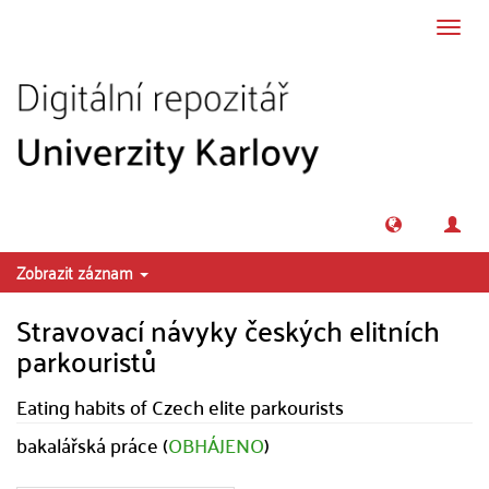
Přeskočit na obsah
Přepn
navig
Zobrazit záznam
Stravovací návyky českých elitních
parkouristů
Eating habits of Czech elite parkourists
bakalářská práce (
OBHÁJENO
)