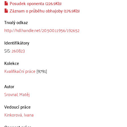
Posudek oponenta (226.9Kb)
Záznam o průběhu obhajoby (176.9Kb)
Trvalý odkaz
http://hdl.handle.net/20.500.11956/192652
Identifikátory
SIS:
260823
Kolekce
Kvalifikační práce
[9791]
Autor
Srovnal, Matěj
Vedoucí práce
Kinkorová, Ivana