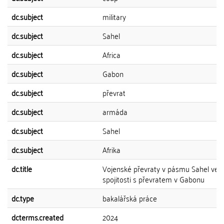
dc.subject
military
dc.subject
Sahel
dc.subject
Africa
dc.subject
Gabon
dc.subject
převrat
dc.subject
armáda
dc.subject
Sahel
dc.subject
Afrika
dc.title
Vojenské převraty v pásmu Sahel ve
spojitosti s převratem v Gabonu
dc.type
bakalářská práce
dcterms.created
2024