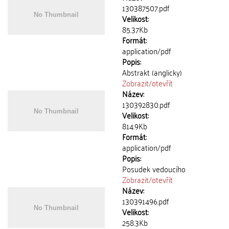
130387507.pdf
Velikost:
85.37Kb
Formát:
application/pdf
Popis:
Abstrakt (anglicky)
Zobrazit/
otevřít
Název:
130392830.pdf
Velikost:
814.9Kb
Formát:
application/pdf
Popis:
Posudek vedoucího
Zobrazit/
otevřít
Název:
130391496.pdf
Velikost:
258.3Kb