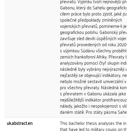
převratů. Výjimku tvoří nejnovější přev
Gabonu, který do Sahelu geograficky n
cílem práce bylo proto zjistit, jaké jsou
společné předpoklady zmíněných
vojenských převratů, pomineme-li jejic
geografickou polohu. Gabonský převra
završuje sled devíti úspěšných vojens
převratů provedených od roku 2020, z
s výjimkou Súdánu všechny proběhly 
zemích frankofonní Afriky. Převraty byl
analyzovány pomocí čtyř skupin indiká
následně byly vybrány nejvýrazněji a
nejčastěji se objevující indikátory, neb
nebylo možné sestavit univerzální vzo
pro všechny převraty. Následná komp
s převratem v Gabonu ukázala jako
nejdůležitější indikátor protifrancouzs
nálady, jakožto i nespokojenost s vlád
daném státě. Pro státy pásma Sahel by
uk.abstract.en
This bachelor thesis analyses the indi
that have led to military coups on the