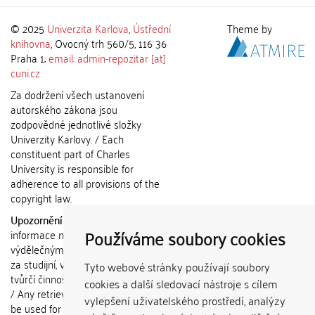
© 2025
Univerzita Karlova
,
Ústřední
Theme by
knihovna
, Ovocný trh 560/5, 116 36
Praha 1;
email: admin-repozitar [at]
cuni.cz
Za dodržení všech ustanovení
autorského zákona jsou
zodpovědné jednotlivé složky
Univerzity Karlovy. / Each
constituent part of Charles
University is responsible for
adherence to all provisions of the
copyright law.
Upozornění / Notice:
Získané
Používáme soubory cookies
informace nemohou být použity k
výdělečným účelům nebo vydávány
za studijní, vědeckou nebo jinou
Tyto webové stránky používají soubory
tvůrčí činnost jiné osoby než autora.
cookies a další sledovací nástroje s cílem
/ Any retrieved information shall not
vylepšení uživatelského prostředí, analýzy
be used for any commercial