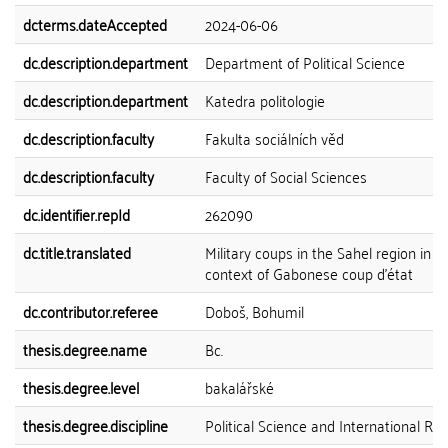
dcterms.dateAccepted
2024-06-06
dc.description.department
Department of Political Science
dc.description.department
Katedra politologie
dc.description.faculty
Fakulta sociálních věd
dc.description.faculty
Faculty of Social Sciences
dc.identifier.repId
262090
dc.title.translated
Military coups in the Sahel region in t
context of Gabonese coup d'état
dc.contributor.referee
Doboš, Bohumil
thesis.degree.name
Bc.
thesis.degree.level
bakalářské
thesis.degree.discipline
Political Science and International Rel