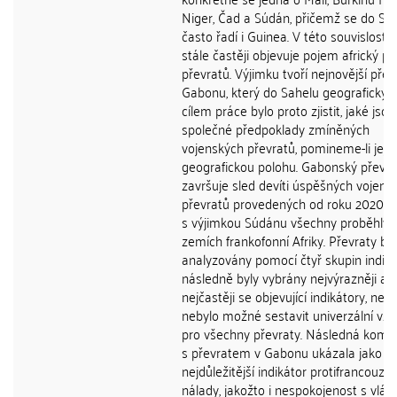
Niger, Čad a Súdán, přičemž se do Sa
často řadí i Guinea. V této souvislosti 
stále častěji objevuje pojem africký pá
převratů. Výjimku tvoří nejnovější přev
Gabonu, který do Sahelu geograficky n
cílem práce bylo proto zjistit, jaké jsou
společné předpoklady zmíněných
vojenských převratů, pomineme-li jejic
geografickou polohu. Gabonský převra
završuje sled devíti úspěšných vojens
převratů provedených od roku 2020, z
s výjimkou Súdánu všechny proběhly 
zemích frankofonní Afriky. Převraty byl
analyzovány pomocí čtyř skupin indiká
následně byly vybrány nejvýrazněji a
nejčastěji se objevující indikátory, neb
nebylo možné sestavit univerzální vzo
pro všechny převraty. Následná komp
s převratem v Gabonu ukázala jako
nejdůležitější indikátor protifrancouzs
nálady, jakožto i nespokojenost s vlád