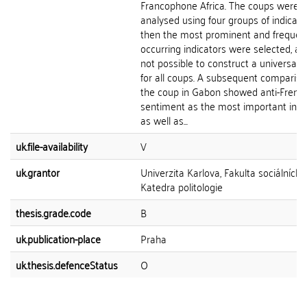
Francophone Africa. The coups were
analysed using four groups of indicat
then the most prominent and frequen
occurring indicators were selected, as
not possible to construct a universal 
for all coups. A subsequent compariso
the coup in Gabon showed anti-Frenc
sentiment as the most important indic
as well as...
uk.file-availability
V
uk.grantor
Univerzita Karlova, Fakulta sociálních 
Katedra politologie
thesis.grade.code
B
uk.publication-place
Praha
uk.thesis.defenceStatus
O