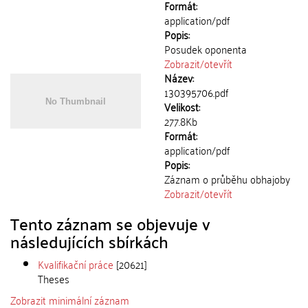
Formát:
application/pdf
Popis:
Posudek oponenta
Zobrazit/
otevřít
Název:
130395706.pdf
Velikost:
277.8Kb
Formát:
application/pdf
Popis:
Záznam o průběhu obhajoby
Zobrazit/
otevřít
Tento záznam se objevuje v
následujících sbírkách
Kvalifikační práce
[20621]
Theses
Zobrazit minimální záznam