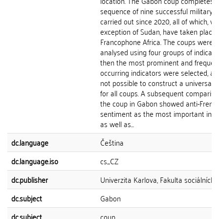
location. The Gabon coup completes 
sequence of nine successful military 
carried out since 2020, all of which, wi
exception of Sudan, have taken place 
Francophone Africa. The coups were
analysed using four groups of indicat
then the most prominent and frequen
occurring indicators were selected, as
not possible to construct a universal 
for all coups. A subsequent compariso
the coup in Gabon showed anti-Frenc
sentiment as the most important indic
as well as...
dc.language
Čeština
dc.language.iso
cs_CZ
dc.publisher
Univerzita Karlova, Fakulta sociálních 
dc.subject
Gabon
dc.subject
coup