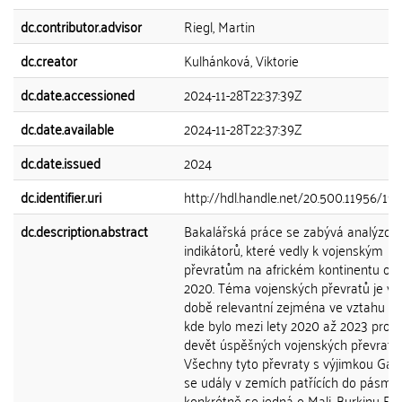
dc.contributor.advisor
Riegl, Martin
dc.creator
Kulhánková, Viktorie
dc.date.accessioned
2024-11-28T22:37:39Z
dc.date.available
2024-11-28T22:37:39Z
dc.date.issued
2024
dc.identifier.uri
http://hdl.handle.net/20.500.11956/19
dc.description.abstract
Bakalářská práce se zabývá analýzou
indikátorů, které vedly k vojenským
převratům na africkém kontinentu od 
2020. Téma vojenských převratů je v 
době relevantní zejména ve vztahu k A
kde bylo mezi lety 2020 až 2023 pro
devět úspěšných vojenských převratů.
Všechny tyto převraty s výjimkou Gab
se udály v zemích patřících do pásma 
konkrétně se jedná o Mali, Burkinu Fas