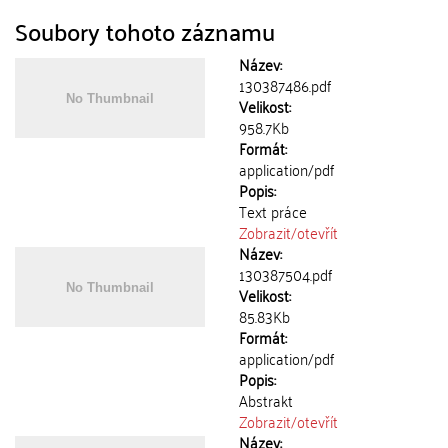
Soubory tohoto záznamu
Název:
130387486.pdf
Velikost:
958.7Kb
Formát:
application/pdf
Popis:
Text práce
Zobrazit/
otevřít
Název:
130387504.pdf
Velikost:
85.83Kb
Formát:
application/pdf
Popis:
Abstrakt
Zobrazit/
otevřít
Název: