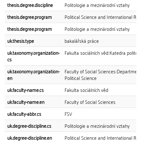
thesis.degree.discipline
Politologie a mezinárodní vztahy
thesis.degree.program
Political Science and International Rel
thesis.degree.program
Politologie a mezinárodní vztahy
uk.thesis.type
bakalářská práce
uk.taxonomy.organization-
Fakulta sociálních věd::Katedra politol
cs
uk.taxonomy.organization-
Faculty of Social Sciences::Department
en
Political Science
uk.faculty-name.cs
Fakulta sociálních věd
uk.faculty-name.en
Faculty of Social Sciences
uk.faculty-abbr.cs
FSV
uk.degree-discipline.cs
Politologie a mezinárodní vztahy
uk.degree-discipline.en
Political Science and International Rel