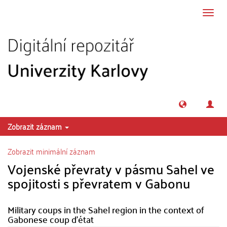
Přeskočit na obsah
Přepn
navig
Zobrazit záznam
Zobrazit minimální záznam
Vojenské převraty v pásmu Sahel ve
spojitosti s převratem v Gabonu
Military coups in the Sahel region in the context of
Gabonese coup d'état