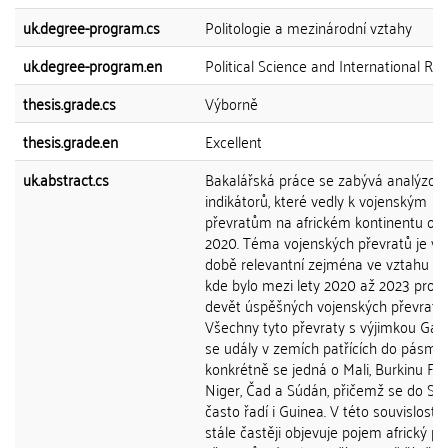
uk.degree-program.cs
Politologie a mezinárodní vztahy
uk.degree-program.en
Political Science and International Rel
thesis.grade.cs
Výborně
thesis.grade.en
Excellent
uk.abstract.cs
Bakalářská práce se zabývá analýzou
indikátorů, které vedly k vojenským
převratům na africkém kontinentu od 
2020. Téma vojenských převratů je v 
době relevantní zejména ve vztahu k A
kde bylo mezi lety 2020 až 2023 pro
devět úspěšných vojenských převratů.
Všechny tyto převraty s výjimkou Gab
se udály v zemích patřících do pásma 
konkrétně se jedná o Mali, Burkinu Fas
Niger, Čad a Súdán, přičemž se do Sa
často řadí i Guinea. V této souvislosti 
stále častěji objevuje pojem africký pá