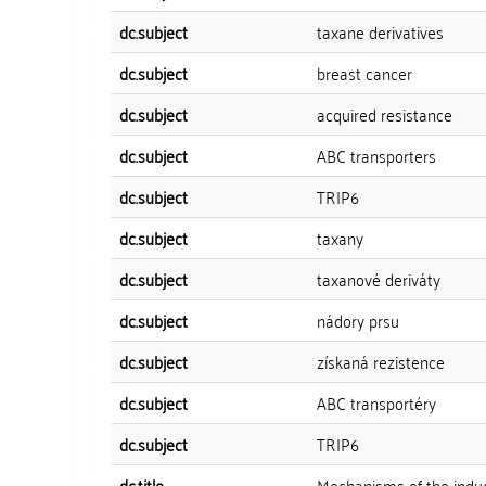
dc.subject
taxane derivatives
dc.subject
breast cancer
dc.subject
acquired resistance
dc.subject
ABC transporters
dc.subject
TRIP6
dc.subject
taxany
dc.subject
taxanové deriváty
dc.subject
nádory prsu
dc.subject
získaná rezistence
dc.subject
ABC transportéry
dc.subject
TRIP6
dc.title
Mechanisms of the induct