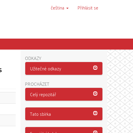
čeština
Přihlásit se
ODKAZY
s
Užitečné odkazy
PROCHÁZET
Celý repozitář
Tato sbírka