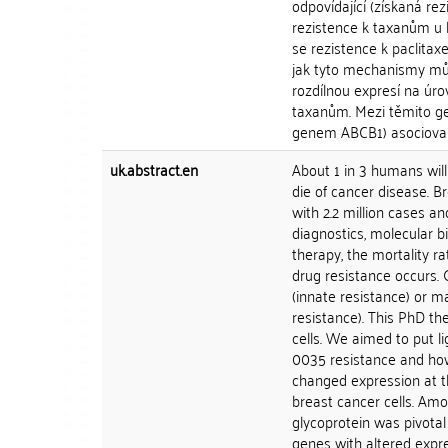
odpovídající (získaná re
rezistence k taxanům u 
se rezistence k paclitax
jak tyto mechanismy můž
rozdílnou expresí na úro
taxanům. Mezi těmito gen
genem ABCB1) asociovaný
uk.abstract.en
About 1 in 3 humans will
die of cancer disease. 
with 2.2 million cases a
diagnostics, molecular b
therapy, the mortality r
drug resistance occurs. 
(innate resistance) or m
resistance). This PhD th
cells. We aimed to put 
0035 resistance and ho
changed expression at t
breast cancer cells. Amo
glycoprotein was pivotal
genes with altered expre