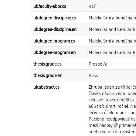
uk.faculty-abbr.cs
3.LF
uk.degree-discipline.cs
Molekulární a buněčná bi
uk.degree-discipline.en
Molecular and Cellular B
uk.degree-program.cs
Molekulární a buněčná bi
uk.degree-program.en
Molecular and Cellular B
thesis.grade.cs
Prospěl/a
thesis.grade.en
Pass
uk.abstract.cs
Zhruba jeden ze tří lid
člověk nádorovému onem
celosvě- tovém měřítku j
685 tisíc úmrtí ročně. N
léčiv za účelem per- so
Pacienti neodpovídají n
mezi nádory již primárně
anebo se může rezistenc