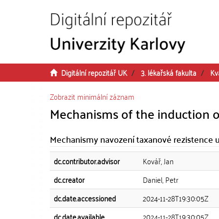
Přeskočit na obsah
Digitální repozitář UK
3. lékařská fakulta
Kv
Zobrazit minimální záznam
Mechanisms of the induction of
Mechanismy navození taxanové rezistence 
dc.contributor.advisor
Kovář, Jan
dc.creator
Daniel, Petr
dc.date.accessioned
2024-11-28T19:30:05Z
dc.date.available
2024-11-28T19:30:05Z