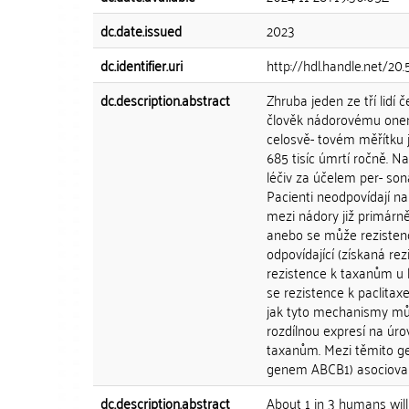
dc.date.issued
2023
dc.identifier.uri
http://hdl.handle.net/20
dc.description.abstract
Zhruba jeden ze tří lid
člověk nádorovému onem
celosvě- tovém měřítku j
685 tisíc úmrtí ročně. N
léčiv za účelem per- so
Pacienti neodpovídají n
mezi nádory již primárně
anebo se může rezistenc
odpovídající (získaná re
rezistence k taxanům u 
se rezistence k paclitax
jak tyto mechanismy můž
rozdílnou expresí na úro
taxanům. Mezi těmito gen
genem ABCB1) asociovaný
dc.description.abstract
About 1 in 3 humans will