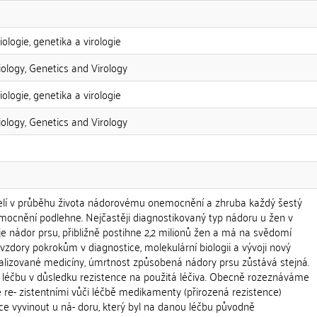
ologie, genetika a virologie
iology, Genetics and Virology
ologie, genetika a virologie
iology, Genetics and Virology
í čelí v průběhu života nádorovému onemocnění a zhruba každý šestý
ocnění podlehne. Nejčastěji diagnostikovaný typ nádoru u žen v
e nádor prsu, přibližně postihne 2,2 milionů žen a má na svědomí
avzdory pokrokům v diagnostice, molekulární biologii a vývoji nový
nalizované medicíny, úmrtnost způsobená nádory prsu zůstává stejná.
a léčbu v důsledku rezistence na použitá léčiva. Obecně rozeznáváme
 re- zistentními vůči léčbě medikamenty (přirozená rezistence)
e vyvinout u ná- doru, který byl na danou léčbu původně