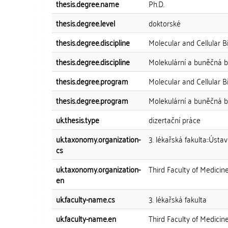
thesis.degree.name
Ph.D.
thesis.degree.level
doktorské
thesis.degree.discipline
Molecular and Cellular B
thesis.degree.discipline
Molekulární a buněčná bi
thesis.degree.program
Molecular and Cellular B
thesis.degree.program
Molekulární a buněčná bi
uk.thesis.type
dizertační práce
uk.taxonomy.organization-
3. lékařská fakulta::Úst
cs
uk.taxonomy.organization-
Third Faculty of Medicin
en
uk.faculty-name.cs
3. lékařská fakulta
uk.faculty-name.en
Third Faculty of Medicin