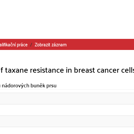
alifikační práce
Zobrazit záznam
 taxane resistance in breast cancer cell
u nádorových buněk prsu