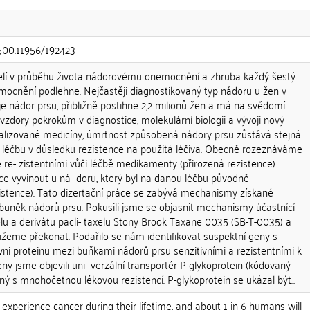
.500.11956/192423
í čelí v průběhu života nádorovému onemocnění a zhruba každý šestý
ocnění podlehne. Nejčastěji diagnostikovaný typ nádoru u žen v
e nádor prsu, přibližně postihne 2,2 milionů žen a má na svědomí
avzdory pokrokům v diagnostice, molekulární biologii a vývoji nový
nalizované medicíny, úmrtnost způsobená nádory prsu zůstává stejná.
a léčbu v důsledku rezistence na použitá léčiva. Obecně rozeznáváme
 re- zistentními vůči léčbě medikamenty (přirozená rezistence)
e vyvinout u ná- doru, který byl na danou léčbu původně
zistence). Tato dizertační práce se zabývá mechanismy získané
buněk nádorů prsu. Pokusili jsme se objasnit mechanismy účastnící
elu a derivátu pacli- taxelu Stony Brook Taxane 0035 (SB-T-0035) a
eme překonat. Podařilo se nám identifikovat suspektní geny s
vni proteinu mezi buňkami nádorů prsu senzitivními a rezistentními k
y jsme objevili uni- verzální transportér P-glykoprotein (kódovaný
 s mnohočetnou lékovou rezistencí. P-glykoprotein se ukázal být...
 experience cancer during their lifetime, and about 1 in 6 humans will