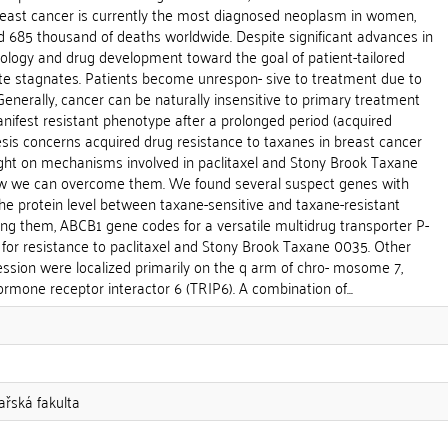
Breast cancer is currently the most diagnosed neoplasm in women,
nd 685 thousand of deaths worldwide. Despite significant advances in
iology and drug development toward the goal of patient-tailored
ate stagnates. Patients become unrespon- sive to treatment due to
Generally, cancer can be naturally insensitive to primary treatment
anifest resistant phenotype after a prolonged period (acquired
esis concerns acquired drug resistance to taxanes in breast cancer
light on mechanisms involved in paclitaxel and Stony Brook Taxane
w we can overcome them. We found several suspect genes with
he protein level between taxane-sensitive and taxane-resistant
ng them, ABCB1 gene codes for a versatile multidrug transporter P-
 for resistance to paclitaxel and Stony Brook Taxane 0035. Other
ssion were localized primarily on the q arm of chro- mosome 7,
ormone receptor interactor 6 (TRIP6). A combination of...
kařská fakulta