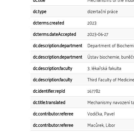
dc.type
dizertační práce
dcterms.created
2023
dcterms.dateAccepted
2023-06-27
dc.description.department
Department of Biochemis
dc.description.department
Ústav biochemie, buněčn
dc.description.faculty
3. lékařská fakulta
dc.description.faculty
Third Faculty of Medicin
dc.identifier.repId
167782
dc.title.translated
Mechanismy navození ta
dc.contributor.referee
Vodička, Pavel
dc.contributor.referee
Macůrek, Libor