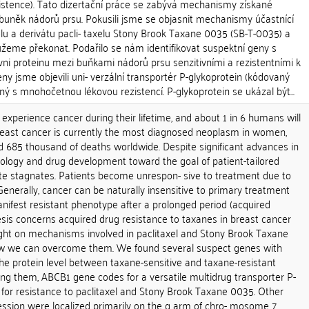
zistence). Tato dizertační práce se zabývá mechanismy získané
buněk nádorů prsu. Pokusili jsme se objasnit mechanismy účastnící
elu a derivátu pacli- taxelu Stony Brook Taxane 0035 (SB-T-0035) a
eme překonat. Podařilo se nám identifikovat suspektní geny s
vni proteinu mezi buňkami nádorů prsu senzitivními a rezistentními k
y jsme objevili uni- verzální transportér P-glykoprotein (kódovaný
 s mnohočetnou lékovou rezistencí. P-glykoprotein se ukázal být...
 experience cancer during their lifetime, and about 1 in 6 humans will
Breast cancer is currently the most diagnosed neoplasm in women,
nd 685 thousand of deaths worldwide. Despite significant advances in
iology and drug development toward the goal of patient-tailored
ate stagnates. Patients become unrespon- sive to treatment due to
Generally, cancer can be naturally insensitive to primary treatment
anifest resistant phenotype after a prolonged period (acquired
esis concerns acquired drug resistance to taxanes in breast cancer
light on mechanisms involved in paclitaxel and Stony Brook Taxane
w we can overcome them. We found several suspect genes with
he protein level between taxane-sensitive and taxane-resistant
ng them, ABCB1 gene codes for a versatile multidrug transporter P-
 for resistance to paclitaxel and Stony Brook Taxane 0035. Other
ssion were localized primarily on the q arm of chro- mosome 7,