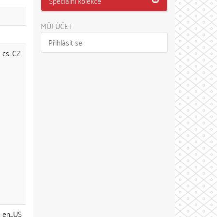
Speciální kolekce
MŮJ ÚČET
Přihlásit se
cs_CZ
en_US