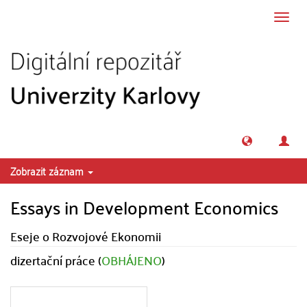
Přeskočit na obsah
Přepn
navig
Zobrazit záznam
Essays in Development Economics
Eseje o Rozvojové Ekonomii
dizertační práce (
OBHÁJENO
)