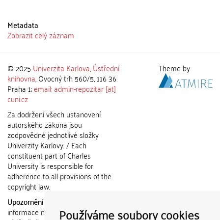
Metadata
Zobrazit celý záznam
© 2025
Univerzita Karlova
,
Ústřední
Theme by
knihovna
, Ovocný trh 560/5, 116 36
Praha 1;
email: admin-repozitar [at]
cuni.cz
Za dodržení všech ustanovení
autorského zákona jsou
zodpovědné jednotlivé složky
Univerzity Karlovy. / Each
constituent part of Charles
University is responsible for
adherence to all provisions of the
copyright law.
Upozornění / Notice:
Získané
Používáme soubory cookies
informace nemohou být použity k