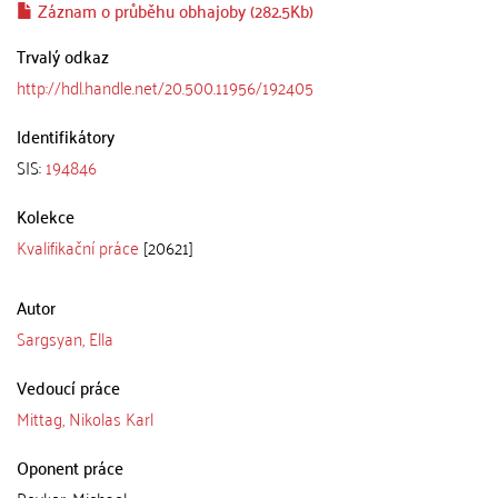
Záznam o průběhu obhajoby (282.5Kb)
Trvalý odkaz
http://hdl.handle.net/20.500.11956/192405
Identifikátory
SIS:
194846
Kolekce
Kvalifikační práce
[20621]
Autor
Sargsyan, Ella
Vedoucí práce
Mittag, Nikolas Karl
Oponent práce