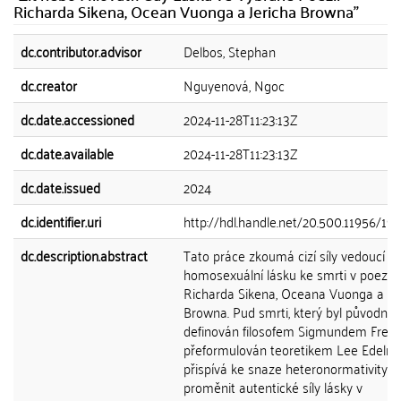
Richarda Sikena, Ocean Vuonga a Jericha Browna"
dc.contributor.advisor
Delbos, Stephan
dc.creator
Nguyenová, Ngoc
dc.date.accessioned
2024-11-28T11:23:13Z
dc.date.available
2024-11-28T11:23:13Z
dc.date.issued
2024
dc.identifier.uri
http://hdl.handle.net/20.500.11956/19
dc.description.abstract
Tato práce zkoumá cizí síly vedoucí
homosexuální lásku ke smrti v poezii
Richarda Sikena, Oceana Vuonga a Je
Browna. Pud smrti, který byl původně
definován filosofem Sigmundem Freu
přeformulován teoretikem Lee Edelm
přispívá ke snaze heteronormativity
proměnit autentické síly lásky v