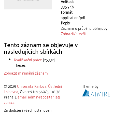
Velikost:
335.9Kb
Formát:
application/pdf
Popis:
Záznam o průběhu obhajoby
Zobrazit/
otevřít
Tento záznam se objevuje v
následujících sbírkách
Kvalifikační práce
[25332]
Theses
Zobrazit minimální záznam
© 2025
Univerzita Karlova
,
Ústřední
Theme by
knihovna
, Ovocný trh 560/5, 116 36
Praha 1;
email: admin-repozitar [at]
cuni.cz
Za dodržení všech ustanovení