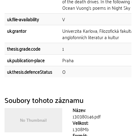
of the death drives. In the following ch
Ocean Vuong's poems in Night Sky with
uk.file-availability
V
uk.grantor
Univerzita Karlova, Filozofická fakulta,
anglofonních literatur a kultur
thesis.grade.code
1
uk.publication-place
Praha
uk.thesis.defenceStatus
O
Soubory tohoto záznamu
Název:
130380146.pdf
Velikost:
1.308Mb
Formát: