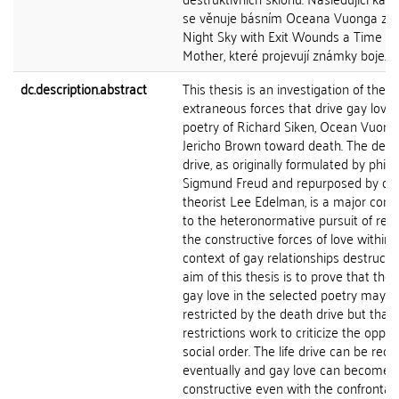
se věnuje básním Oceana Vuonga ze 
Night Sky with Exit Wounds a Time is
Mother, které projevují známky boje...
dc.description.abstract
This thesis is an investigation of the
extraneous forces that drive gay love 
poetry of Richard Siken, Ocean Vuong
Jericho Brown toward death. The deat
drive, as originally formulated by phil
Sigmund Freud and repurposed by qu
theorist Lee Edelman, is a major contr
to the heteronormative pursuit of ren
the constructive forces of love within 
context of gay relationships destructi
aim of this thesis is to prove that th
gay love in the selected poetry may b
restricted by the death drive but that
restrictions work to criticize the oppre
social order. The life drive can be rec
eventually and gay love can become
constructive even with the confrontati