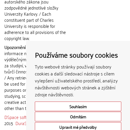
autorského zákona jsou
zodpovědné jednotlivé složky
Univerzity Karlovy. / Each
constituent part of Charles
University is responsible for
adherence to all provisions of the
copyright law.
Upozornění / Notice:
Získané
Používáme soubory cookies
informace nemohou být použity k
výdělečným účelům nebo vydávány
za studijní, vědeckou nebo jinou
Tyto webové stránky používají soubory
tvůrčí činnost jiné osoby než autora.
cookies a další sledovací nástroje s cílem
/ Any retrieved information shall not
vylepšení uživatelského prostředí, analýzy
be used for any commercial
návštěvnosti webových stránek a zjištění
purposes or claimed as results of
zdroje návštěvnosti.
studying, scientific or any other
creative activities of any person
Souhlasím
other than the author.
DSpace software
copyright © 2002-
Odmítám
2015
DuraSpace
Upravit mé předvolby