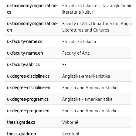
uk.taxonomy.organization-
Filozofická fakulta::Ústav anglofonních
cs
literatur a kultur
uk.taxonomy.organization-
Faculty of Arts::Department of Anglop
en
Literatures and Cultures
uk.faculty-name.cs
Filozofická fakulta
uk.faculty-name.en
Faculty of Arts
uk.faculty-abbr.cs
FF
uk.degree-discipline.cs
Anglistika-amerikanistika
uk.degree-discipline.en
English and American Studies
uk.degree-program.cs
Anglistika - amerikanistika
uk.degree-program.en
English and American Studies
thesis.grade.cs
Výborně
thesis.grade.en
Excellent