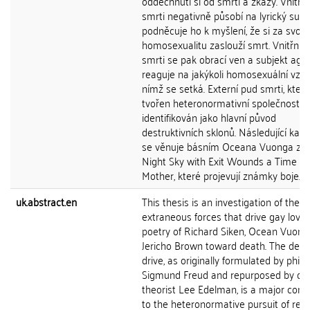
oddechnutí si od smrti a zkázy. Vnitřn
smrti negativně působí na lyrický subj
podněcuje ho k myšlení, že si za svou
homosexualitu zaslouží smrt. Vnitřní 
smrti se pak obrací ven a subjekt agr
reaguje na jakýkoli homosexuální vzta
nímž se setká. Externí pud smrti, který
tvořen heteronormativní společností, j
identifikován jako hlavní původ
destruktivních sklonů. Následující kapit
se věnuje básním Oceana Vuonga ze 
Night Sky with Exit Wounds a Time is
Mother, které projevují známky boje...
uk.abstract.en
This thesis is an investigation of the
extraneous forces that drive gay love 
poetry of Richard Siken, Ocean Vuong
Jericho Brown toward death. The deat
drive, as originally formulated by phil
Sigmund Freud and repurposed by qu
theorist Lee Edelman, is a major contr
to the heteronormative pursuit of ren