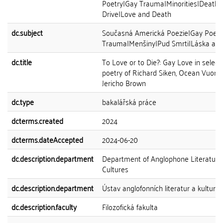
Poetry|Gay Trauma|Minorities|Death
Drive|Love and Death
dc.subject
Současná Americká Poezie|Gay Poezi
Trauma|Menšiny|Pud Smrti|Láska a S
dc.title
To Love or to Die?: Gay Love in select
poetry of Richard Siken, Ocean Vuong
Jericho Brown
dc.type
bakalářská práce
dcterms.created
2024
dcterms.dateAccepted
2024-06-20
dc.description.department
Department of Anglophone Literature
Cultures
dc.description.department
Ústav anglofonních literatur a kultur
dc.description.faculty
Filozofická fakulta