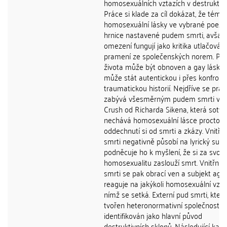
homosexuálních vztazích v destruktivn
Práce si klade za cíl dokázat, že téma
homosexuální lásky ve vybrané poezi
hrnice nastavené pudem smrti, avšak 
omezení fungují jako kritika utlačování
pramení ze společenských norem. Pu
života může být obnoven a gay láska 
může stát autentickou i přes konfront
traumatickou historií. Nejdříve se prác
zabývá všesměrným pudem smrti ve 
Crush od Richarda Sikena, která sotva
nechává homosexuální lásce proctor 
oddechnutí si od smrti a zkázy. Vnitřn
smrti negativně působí na lyrický subj
podněcuje ho k myšlení, že si za svou
homosexualitu zaslouží smrt. Vnitřní 
smrti se pak obrací ven a subjekt agr
reaguje na jakýkoli homosexuální vzta
nímž se setká. Externí pud smrti, který
tvořen heteronormativní společností, j
identifikován jako hlavní původ
destruktivních sklonů. Následující kapit