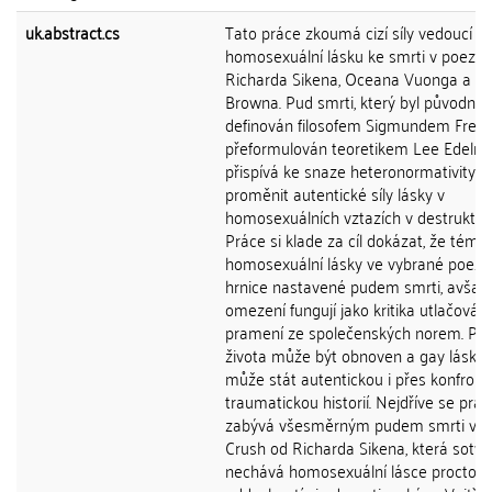
uk.abstract.cs
Tato práce zkoumá cizí síly vedoucí
homosexuální lásku ke smrti v poezii
Richarda Sikena, Oceana Vuonga a Je
Browna. Pud smrti, který byl původně
definován filosofem Sigmundem Freu
přeformulován teoretikem Lee Edelm
přispívá ke snaze heteronormativity
proměnit autentické síly lásky v
homosexuálních vztazích v destruktivn
Práce si klade za cíl dokázat, že téma
homosexuální lásky ve vybrané poezi
hrnice nastavené pudem smrti, avšak 
omezení fungují jako kritika utlačování
pramení ze společenských norem. Pu
života může být obnoven a gay láska 
může stát autentickou i přes konfront
traumatickou historií. Nejdříve se prác
zabývá všesměrným pudem smrti ve 
Crush od Richarda Sikena, která sotva
nechává homosexuální lásce proctor 