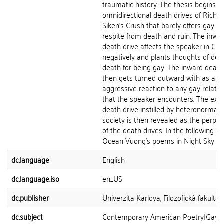
traumatic history. The thesis begins w
omnidirectional death drives of Richa
Siken's Crush that barely offers gay lo
respite from death and ruin. The inwa
death drive affects the speaker in Cru
negatively and plants thoughts of des
death for being gay. The inward death
then gets turned outward with as an
aggressive reaction to any gay relatio
that the speaker encounters. The exte
death drive instilled by heteronormati
society is then revealed as the perpet
of the death drives. In the following ch
Ocean Vuong's poems in Night Sky with
dc.language
English
dc.language.iso
en_US
dc.publisher
Univerzita Karlova, Filozofická fakulta
dc.subject
Contemporary American Poetry|Gay