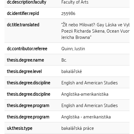
dc.description.faculty
Faculty of Arts
dc.identifier.repId
255986
dc.title.translated
"Žít nebo Milovat?: Gay Láska ve Vybr
Poezii Richarda Sikena, Ocean Vuong
Jericha Browna"
dc.contributor.referee
Quinn, Justin
thesis.degree.name
Bc.
thesis.degree.level
bakalářské
thesis.degree.discipline
English and American Studies
thesis.degree.discipline
Anglistika-amerikanistika
thesis.degree.program
English and American Studies
thesis.degree.program
Anglistika - amerikanistika
uk.thesis.type
bakalářská práce