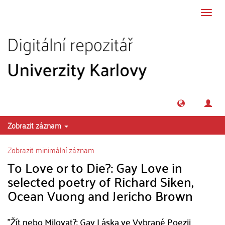
Přeskočit na obsah
Přepn
navig
Zobrazit záznam
Zobrazit minimální záznam
To Love or to Die?: Gay Love in
selected poetry of Richard Siken,
Ocean Vuong and Jericho Brown
"Žít nebo Milovat?: Gay Láska ve Vybrané Poezii