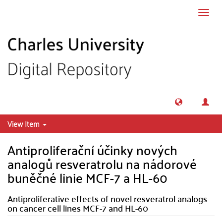
Skip to main content
Toggl
navig
View Item
Antiproliferační účinky nových
analogů resveratrolu na nádorové
buněčné linie MCF-7 a HL-60
Antiproliferative effects of novel resveratrol analogs
on cancer cell lines MCF-7 and HL-60