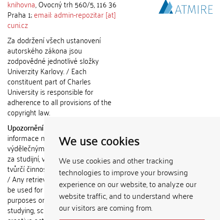
knihovna
, Ovocný trh 560/5, 116 36
Praha 1;
email: admin-repozitar [at]
cuni.cz
Za dodržení všech ustanovení
autorského zákona jsou
zodpovědné jednotlivé složky
Univerzity Karlovy. / Each
constituent part of Charles
University is responsible for
adherence to all provisions of the
copyright law.
Upozornění / Notice:
Získané
We use cookies
informace nemohou být použity k
výdělečným účelům nebo vydávány
za studijní, vědeckou nebo jinou
We use cookies and other tracking
tvůrčí činnost jiné osoby než autora.
technologies to improve your browsing
/ Any retrieved information shall not
experience on our website, to analyze our
be used for any commercial
website traffic, and to understand where
purposes or claimed as results of
our visitors are coming from.
studying, scientific or any other