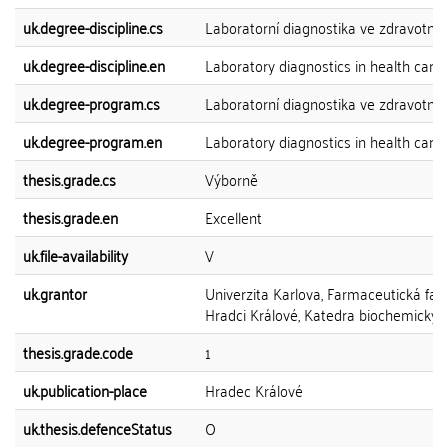
uk.degree-discipline.cs
Laboratorní diagnostika ve zdravotnict
uk.degree-discipline.en
Laboratory diagnostics in health care
uk.degree-program.cs
Laboratorní diagnostika ve zdravotnict
uk.degree-program.en
Laboratory diagnostics in health care
thesis.grade.cs
Výborně
thesis.grade.en
Excellent
uk.file-availability
V
uk.grantor
Univerzita Karlova, Farmaceutická faku
Hradci Králové, Katedra biochemickýc
thesis.grade.code
1
uk.publication-place
Hradec Králové
uk.thesis.defenceStatus
O