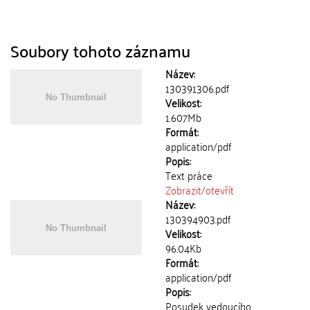
Soubory tohoto záznamu
Název:
130391306.pdf
Velikost:
1.607Mb
Formát:
application/pdf
Popis:
Text práce
Zobrazit/
otevřít
Název:
130394903.pdf
Velikost:
96.04Kb
Formát:
application/pdf
Popis:
Posudek vedoucího