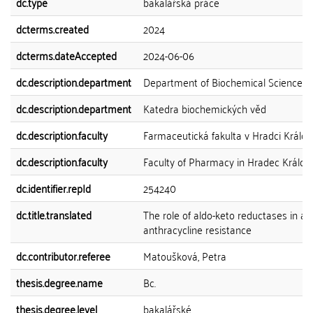
dc.type
bakalářská práce
dcterms.created
2024
dcterms.dateAccepted
2024-06-06
dc.description.department
Department of Biochemical Sciences
dc.description.department
Katedra biochemických věd
dc.description.faculty
Farmaceutická fakulta v Hradci Králov
dc.description.faculty
Faculty of Pharmacy in Hradec Králov
dc.identifier.repId
254240
dc.title.translated
The role of aldo-keto reductases in an
anthracycline resistance
dc.contributor.referee
Matoušková, Petra
thesis.degree.name
Bc.
thesis.degree.level
bakalářské