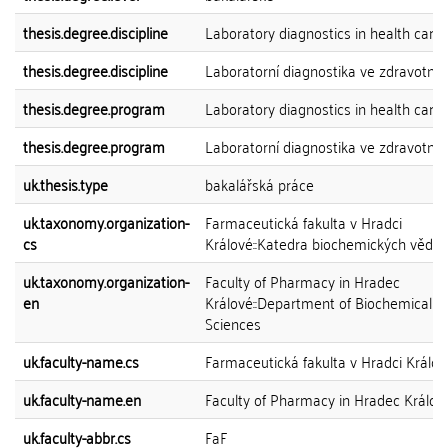
thesis.degree.discipline
Laboratory diagnostics in health care
thesis.degree.discipline
Laboratorní diagnostika ve zdravotnict
thesis.degree.program
Laboratory diagnostics in health care
thesis.degree.program
Laboratorní diagnostika ve zdravotnict
uk.thesis.type
bakalářská práce
uk.taxonomy.organization-
Farmaceutická fakulta v Hradci
cs
Králové::Katedra biochemických věd
uk.taxonomy.organization-
Faculty of Pharmacy in Hradec
en
Králové::Department of Biochemical
Sciences
uk.faculty-name.cs
Farmaceutická fakulta v Hradci Králov
uk.faculty-name.en
Faculty of Pharmacy in Hradec Králov
uk.faculty-abbr.cs
FaF