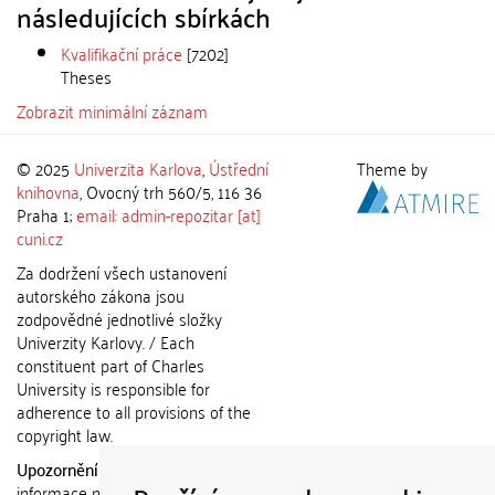
následujících sbírkách
Kvalifikační práce
[7202]
Theses
Zobrazit minimální záznam
© 2025
Univerzita Karlova
,
Ústřední
Theme by
knihovna
, Ovocný trh 560/5, 116 36
Praha 1;
email: admin-repozitar [at]
cuni.cz
Za dodržení všech ustanovení
autorského zákona jsou
zodpovědné jednotlivé složky
Univerzity Karlovy. / Each
constituent part of Charles
University is responsible for
adherence to all provisions of the
copyright law.
Upozornění / Notice:
Získané
informace nemohou být použity k