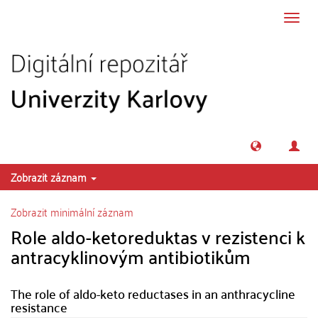
Přeskočit na obsah
Přepn
navig
Zobrazit záznam
Zobrazit minimální záznam
Role aldo-ketoreduktas v rezistenci k
antracyklinovým antibiotikům
The role of aldo-keto reductases in an anthracycline
resistance