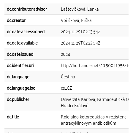
dc.contributor.advisor
Laštovičková, Lenka
dc.creator
Voříšková, Eliška
dc.date.accessioned
2024-11-29T02:23:54Z
dc.date.available
2024-11-29T02:23:54Z
dc.date.issued
2024
dc.identifier.uri
http://hdl.handle.net/20.500.11956/19
dc.language
Čeština
dc.language.iso
cs_CZ
dc.publisher
Univerzita Karlova, Farmaceutická faku
Hradci Králové
dc.title
Role aldo-ketoreduktas v rezistenci k
antracyklinovým antibiotikům