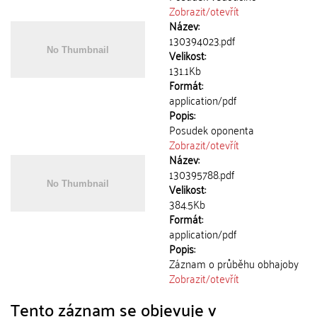
Zobrazit/
otevřít
Název:
130394023.pdf
Velikost:
131.1Kb
Formát:
application/pdf
Popis:
Posudek oponenta
Zobrazit/
otevřít
Název:
130395788.pdf
Velikost:
384.5Kb
Formát:
application/pdf
Popis:
Záznam o průběhu obhajoby
Zobrazit/
otevřít
Tento záznam se objevuje v