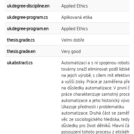
uk.degree-discipline.en
Applied Ethics
uk.degree-program.cs
Aplikovaná etika
uk.degree-program.en
Applied Ethics
thesis.grade.cs
Velmi dobře
thesis.grade.en
Very good
uk.abstract.cs
Automatizací a s ní spojenou robotiza
továrny snaží eliminovat podíl lidské 
na jejich výrobě, s cílem mít efektivní 
a vyšší zisky. Práce je zaměřena přev
na důsledky automatizace. V první čás
práce charakterizuje samotný proces
automatizace a jeho historický vývoj.
Ukazuje přednosti i problematiku
automatizace. Druhá část se zaměřuj
věc ze sociologického hlediska, tedy n
důsledky pro život dělníků. Hlavní částí
posouzení tohoto procesu z etického