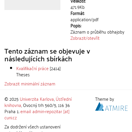
Velikost:
471.9Kb
Formát:
application/pdf
Popis:
Záznam o průběhu obhajoby
Zobrazit/
otevřít
Tento záznam se objevuje v
následujících sbírkách
Kvalifikační práce
[2414]
Theses
Zobrazit minimální záznam
© 2025
Univerzita Karlova
,
Ústřední
Theme by
knihovna
, Ovocný trh 560/5, 116 36
Praha 1;
email: admin-repozitar [at]
cuni.cz
Za dodržení všech ustanovení