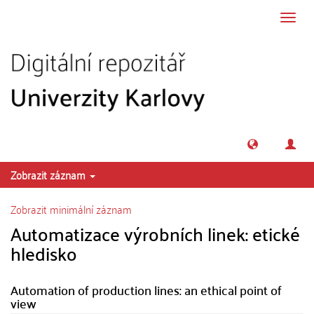
Přeskočit na obsah
Přepn
navig
Zobrazit záznam
Zobrazit minimální záznam
Automatizace výrobních linek: etické
hledisko
Automation of production lines: an ethical point of
view