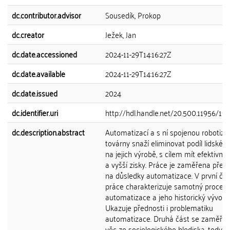
dc.contributor.advisor
Sousedík, Prokop
dc.creator
Ježek, Jan
dc.date.accessioned
2024-11-29T14:16:27Z
dc.date.available
2024-11-29T14:16:27Z
dc.date.issued
2024
dc.identifier.uri
http://hdl.handle.net/20.500.11956/19
dc.description.abstract
Automatizací a s ní spojenou robotiza
továrny snaží eliminovat podíl lidské 
na jejich výrobě, s cílem mít efektivní 
a vyšší zisky. Práce je zaměřena přev
na důsledky automatizace. V první čás
práce charakterizuje samotný proces
automatizace a jeho historický vývoj.
Ukazuje přednosti i problematiku
automatizace. Druhá část se zaměřuj
věc ze sociologického hlediska, tedy n