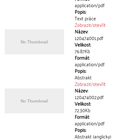
application/pdf
Popis:
Text práce
Zobrazit/
otevřít
Název:
120474001.pdf
Velikost:
76.87Kb
Formát:
application/pdf
Popis:
Abstrakt
Zobrazit/
otevřít
Název:
120474002.pdf
Velikost:
72.30Kb
Formát:
application/pdf
Popis:
Abstrakt (anglicky)