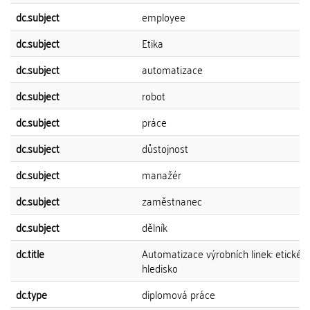
dc.subject
employee
dc.subject
Etika
dc.subject
automatizace
dc.subject
robot
dc.subject
práce
dc.subject
důstojnost
dc.subject
manažér
dc.subject
zaměstnanec
dc.subject
dělník
dc.title
Automatizace výrobních linek: etické
hledisko
dc.type
diplomová práce