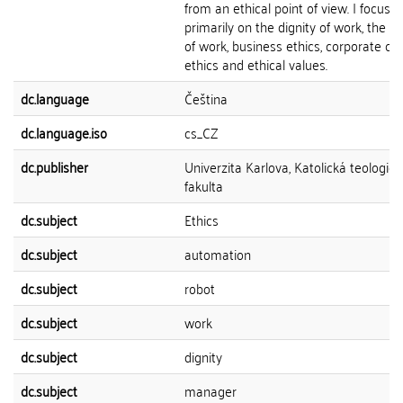
from an ethical point of view. I focus
primarily on the dignity of work, the 
of work, business ethics, corporate co
ethics and ethical values.
dc.language
Čeština
dc.language.iso
cs_CZ
dc.publisher
Univerzita Karlova, Katolická teologick
fakulta
dc.subject
Ethics
dc.subject
automation
dc.subject
robot
dc.subject
work
dc.subject
dignity
dc.subject
manager