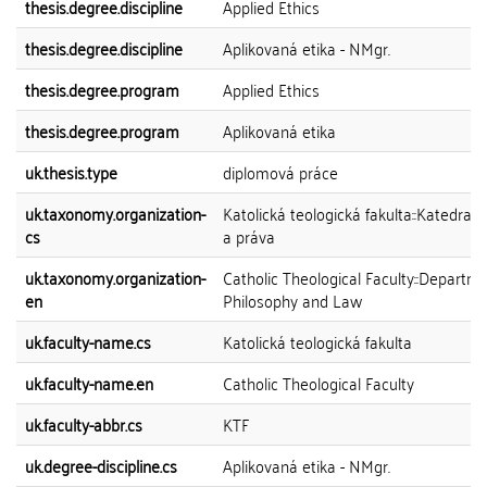
thesis.degree.discipline
Applied Ethics
thesis.degree.discipline
Aplikovaná etika - NMgr.
thesis.degree.program
Applied Ethics
thesis.degree.program
Aplikovaná etika
uk.thesis.type
diplomová práce
uk.taxonomy.organization-
Katolická teologická fakulta::Katedra fi
cs
a práva
uk.taxonomy.organization-
Catholic Theological Faculty::Departme
en
Philosophy and Law
uk.faculty-name.cs
Katolická teologická fakulta
uk.faculty-name.en
Catholic Theological Faculty
uk.faculty-abbr.cs
KTF
uk.degree-discipline.cs
Aplikovaná etika - NMgr.