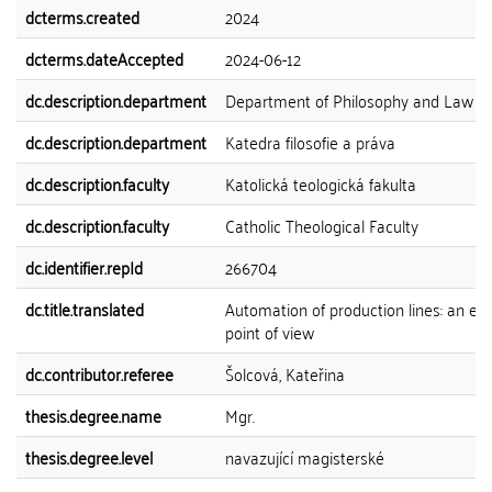
dcterms.created
2024
dcterms.dateAccepted
2024-06-12
dc.description.department
Department of Philosophy and Law
dc.description.department
Katedra filosofie a práva
dc.description.faculty
Katolická teologická fakulta
dc.description.faculty
Catholic Theological Faculty
dc.identifier.repId
266704
dc.title.translated
Automation of production lines: an eth
point of view
dc.contributor.referee
Šolcová, Kateřina
thesis.degree.name
Mgr.
thesis.degree.level
navazující magisterské