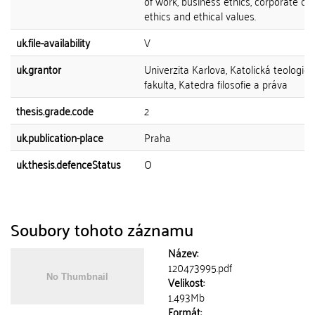
of work, business ethics, corporate co
ethics and ethical values.
uk.file-availability
V
uk.grantor
Univerzita Karlova, Katolická teologick
fakulta, Katedra filosofie a práva
thesis.grade.code
2
uk.publication-place
Praha
uk.thesis.defenceStatus
O
Soubory tohoto záznamu
Název:
120473995.pdf
Velikost:
1.493Mb
Formát: