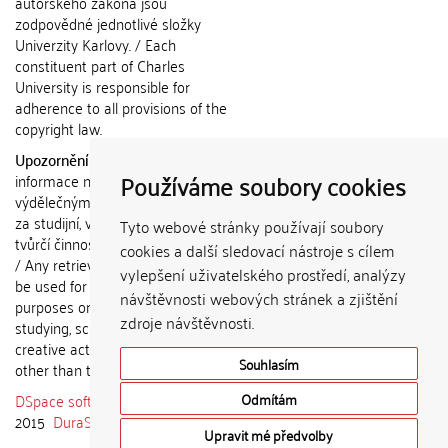
autorského zákona jsou
zodpovědné jednotlivé složky
Univerzity Karlovy. / Each
constituent part of Charles
University is responsible for
adherence to all provisions of the
copyright law.
Upozornění / Notice:
Získané
Používáme soubory cookies
informace nemohou být použity k
výdělečným účelům nebo vydávány
za studijní, vědeckou nebo jinou
Tyto webové stránky používají soubory
tvůrčí činnost jiné osoby než autora.
cookies a další sledovací nástroje s cílem
/ Any retrieved information shall not
vylepšení uživatelského prostředí, analýzy
be used for any commercial
návštěvnosti webových stránek a zjištění
purposes or claimed as results of
zdroje návštěvnosti.
studying, scientific or any other
creative activities of any person
Souhlasím
other than the author.
DSpace software
copyright © 2002-
Odmítám
2015
DuraSpace
Upravit mé předvolby