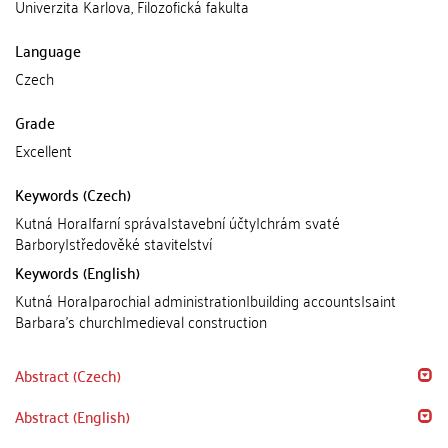
Univerzita Karlova, Filozofická fakulta
Language
Czech
Grade
Excellent
Keywords (Czech)
Kutná Hora|farní správa|stavební účty|chrám svaté
Barbory|středověké stavitelství
Keywords (English)
Kutná Hora|parochial administration|building accounts|saint
Barbara's church|medieval construction
Abstract (Czech)
Abstract (English)