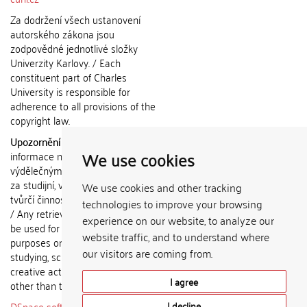
Za dodržení všech ustanovení
autorského zákona jsou
zodpovědné jednotlivé složky
Univerzity Karlovy. / Each
constituent part of Charles
University is responsible for
adherence to all provisions of the
copyright law.
Upozornění / Notice:
Získané
We use cookies
informace nemohou být použity k
výdělečným účelům nebo vydávány
za studijní, vědeckou nebo jinou
We use cookies and other tracking
tvůrčí činnost jiné osoby než autora.
technologies to improve your browsing
/ Any retrieved information shall not
experience on our website, to analyze our
be used for any commercial
website traffic, and to understand where
purposes or claimed as results of
our visitors are coming from.
studying, scientific or any other
creative activities of any person
I agree
other than the author.
DSpace software
copyright © 2002-
I decline