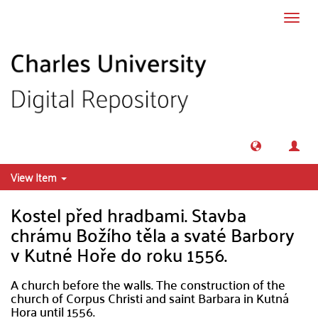
Skip to main content
Toggl
navig
View Item
Kostel před hradbami. Stavba
chrámu Božího těla a svaté Barbory
v Kutné Hoře do roku 1556.
A church before the walls. The construction of the
church of Corpus Christi and saint Barbara in Kutná
Hora until 1556.