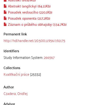
Abstrakt (anglicky) (84.11Kb)
Posudek vedoucího (220.1Kb)
Posudek oponenta (217.2Kb)
Záznam o průběhu obhajoby (334.7Kb)
Permanent link
http://hdl.handle.net/20.500.11956/192175
Identifiers
Study Information System:
266567
Collections
Kvalifikační práce
[25332]
Author
Czadera, Ondřej
Advisor