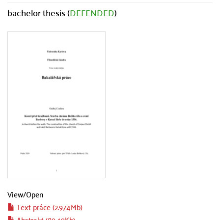
bachelor thesis (
DEFENDED
)
View/
Open
Text práce (2.974Mb)
Abstrakt (89.49Kb)