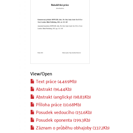
View/
Open
Text práce (4.469Mb)
Abstrakt (96.44Kb)
Abstrakt (anglicky) (98.83Kb)
Příloha práce (10.68Mb)
Posudek vedoucího (151.6Kb)
Posudek oponenta (199.3Kb)
Záznam o průběhu obhajoby (337.2Kb)