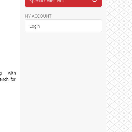
Special Collections
MY ACCOUNT
Login
ng with
rench for