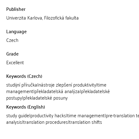
Publisher
Univerzita Karlova, Filozofická fakulta
Language
Czech
Grade
Excellent
Keywords (Czech)
studijní příručka|nástroje zlepšení produktivity|time
management|překladatelská analýza|překladatelské
postupy|překladatelské posuny
Keywords (English)
study guide|productivity hacks|time management|pre-translation t
analysis|translation procedures|translation shifts