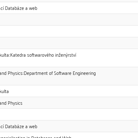
zací Databáze a web
kulta::Katedra softwarového inženýrství
and Physics::Department of Software Engineering
kulta
and Physics
zací Databáze a web
specialisation in Databases and Web