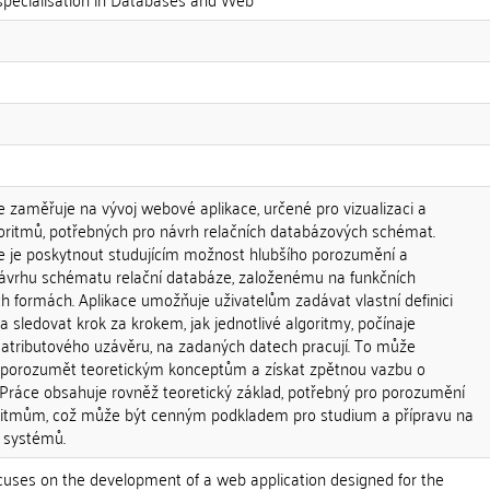
 zaměřuje na vývoj webové aplikace, určené pro vizualizaci a
lgoritmů, potřebných pro návrh relačních databázových schémat.
e je poskytnout studujícím možnost hlubšího porozumění a
návrhu schématu relační databáze, založenému na funkčních
h formách. Aplikace umožňuje uživatelům zadávat vlastní definici
 sledovat krok za krokem, jak jednotlivé algoritmy, počínaje
atributového uzávěru, na zadaných datech pracují. To může
 porozumět teoretickým konceptům a získat zpětnou vazbu o
. Práce obsahuje rovněž teoretický základ, potřebný pro porozumění
itmům, což může být cenným podkladem pro studium a přípravu na
 systémů.
ocuses on the development of a web application designed for the