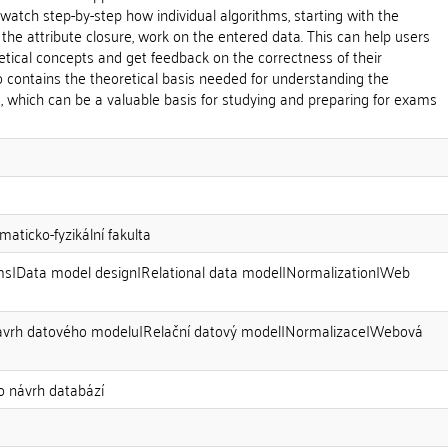
atch step-by-step how individual algorithms, starting with the
 the attribute closure, work on the entered data. This can help users
tical concepts and get feedback on the correctness of their
so contains the theoretical basis needed for understanding the
 which can be a valuable basis for studying and preparing for exams
maticko-fyzikální fakulta
thms|Data model design|Relational data model|Normalization|Web
Návrh datového modelu|Relační datový model|Normalizace|Webová
o návrh databází