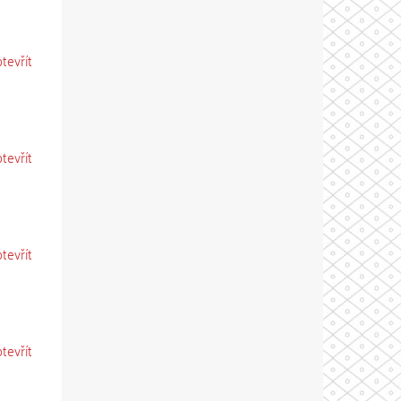
otevřít
otevřít
otevřít
otevřít