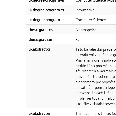
uk.degree-program.cs
Informatika
uk.degree-program.en
Computer Science
thesis.grade.cs
Neprospěl/a
thesis.grade.en
Fail
uk.abstract.cs
Tato bakalářská práce se
interaktivní zkoušení a
Primárním cílem aplikac
praktického procvičení 
závislostech a normálníc
univerzálního schématu a
algoritmem pro výpočet 
uživatelům pomoci lépe
správnosti svých řešení
implementovaným algor
zkoušky z databázových
uk.abstract.en
This bachelor's thesis f