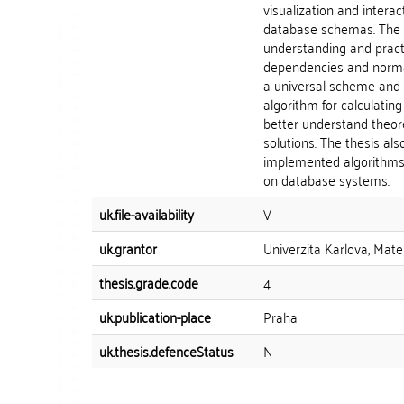
visualization and interac
database schemas. The pr
understanding and pract
dependencies and normal 
a universal scheme and w
algorithm for calculating
better understand theore
solutions. The thesis al
implemented algorithms,
on database systems.
uk.file-availability
V
uk.grantor
Univerzita Karlova, Mate
thesis.grade.code
4
uk.publication-place
Praha
uk.thesis.defenceStatus
N