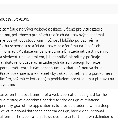
0.500.11956/192095
 zaměřuje na vývoj webové aplikace, určené pro vizualizaci a
lgoritmů, potřebných pro návrh relačních databázových schémat.
e je poskytnout studujícím možnost hlubšího porozumění a
návrhu schématu relační databáze, založenému na funkčních
h formách. Aplikace umožňuje uživatelům zadávat vlastní definici
 sledovat krok za krokem, jak jednotlivé algoritmy, počínaje
atributového uzávěru, na zadaných datech pracují. To může
 porozumět teoretickým konceptům a získat zpětnou vazbu o
. Práce obsahuje rovněž teoretický základ, potřebný pro porozumění
itmům, což může být cenným podkladem pro studium a přípravu na
 systémů.
ocuses on the development of a web application designed for the
tive testing of algorithms needed for the design of relational
imary goal of the application is to provide students with a deeper
ice of relational database schema design, based on functional
forms. The application allows users to enter their own definition of