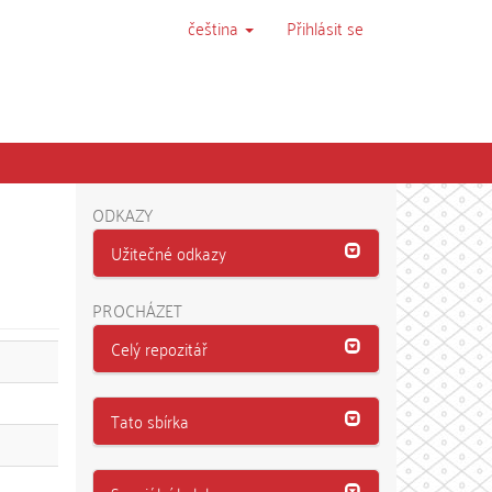
čeština
Přihlásit se
ODKAZY
Užitečné odkazy
PROCHÁZET
Celý repozitář
Tato sbírka