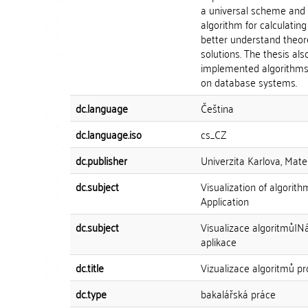
a universal scheme and w
algorithm for calculating
better understand theore
solutions. The thesis al
implemented algorithms,
on database systems.
dc.language
Čeština
dc.language.iso
cs_CZ
dc.publisher
Univerzita Karlova, Mate
dc.subject
Visualization of algori
Application
dc.subject
Visualizace algoritmů|
aplikace
dc.title
Vizualizace algoritmů pr
dc.type
bakalářská práce