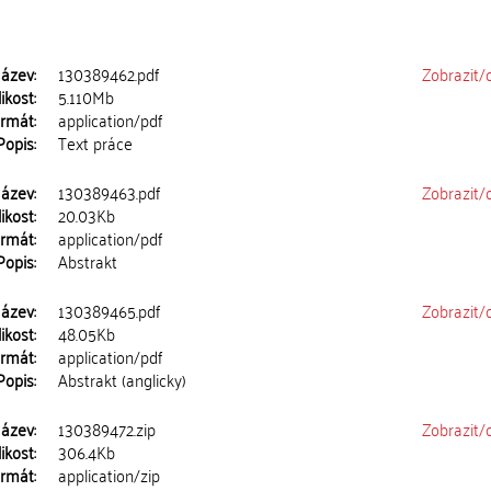
ázev:
130389462.pdf
Zobrazit/
ikost:
5.110Mb
rmát:
application/pdf
Popis:
Text práce
ázev:
130389463.pdf
Zobrazit/
ikost:
20.03Kb
rmát:
application/pdf
Popis:
Abstrakt
ázev:
130389465.pdf
Zobrazit/
ikost:
48.05Kb
rmát:
application/pdf
Popis:
Abstrakt (anglicky)
ázev:
130389472.zip
Zobrazit/
ikost:
306.4Kb
rmát:
application/zip