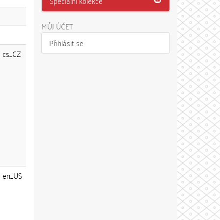
Speciální kolekce
MŮJ ÚČET
Přihlásit se
cs_CZ
en_US