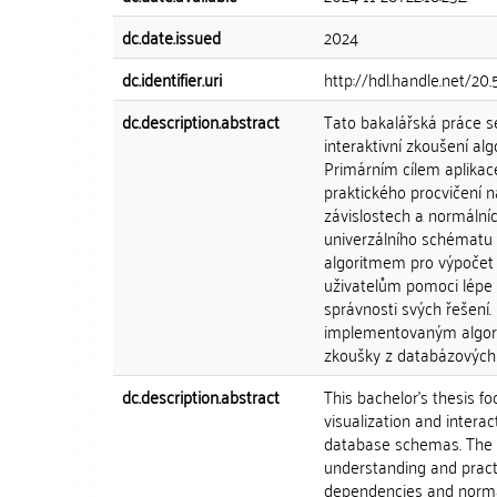
dc.date.issued
2024
dc.identifier.uri
http://hdl.handle.net/2
dc.description.abstract
Tato bakalářská práce se
interaktivní zkoušení a
Primárním cílem aplikac
praktického procvičení 
závislostech a normálníc
univerzálního schématu a
algoritmem pro výpočet 
uživatelům pomoci lépe
správnosti svých řešení
implementovaným algor
zkoušky z databázových
dc.description.abstract
This bachelor's thesis f
visualization and interac
database schemas. The pr
understanding and pract
dependencies and normal 