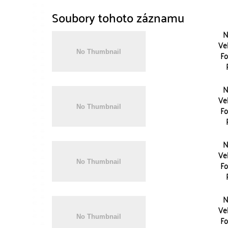
Soubory tohoto záznamu
N
Vel
Fo
N
Vel
Fo
N
Vel
Fo
N
Vel
Fo