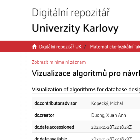
Přeskočit na obsah
Digitální repozitář UK
Matematicko-fyzikální fak
Zobrazit minimální záznam
Vizualizace algoritmů pro návr
Visualization of algorithms for database desi
dc.contributor.advisor
Kopecký, Michal
dc.creator
Duong, Xuan Anh
dc.date.accessioned
2024-11-28T22:18:23Z
dc.date.available
2024-11-28T22:18:23Z