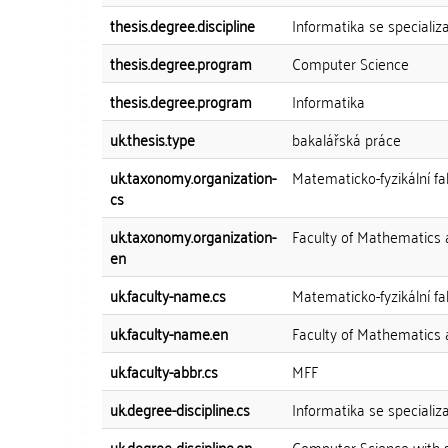
thesis.degree.discipline
Informatika se speciali
thesis.degree.program
Computer Science
thesis.degree.program
Informatika
uk.thesis.type
bakalářská práce
uk.taxonomy.organization-
Matematicko-fyzikální fa
cs
uk.taxonomy.organization-
Faculty of Mathematics 
en
uk.faculty-name.cs
Matematicko-fyzikální fa
uk.faculty-name.en
Faculty of Mathematics 
uk.faculty-abbr.cs
MFF
uk.degree-discipline.cs
Informatika se speciali
uk.degree-discipline.en
Computer Science with 