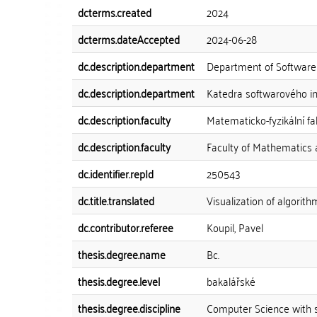
dcterms.created
2024
dcterms.dateAccepted
2024-06-28
dc.description.department
Department of Software
dc.description.department
Katedra softwarového in
dc.description.faculty
Matematicko-fyzikální fa
dc.description.faculty
Faculty of Mathematics 
dc.identifier.repId
250543
dc.title.translated
Visualization of algorit
dc.contributor.referee
Koupil, Pavel
thesis.degree.name
Bc.
thesis.degree.level
bakalářské
thesis.degree.discipline
Computer Science with 