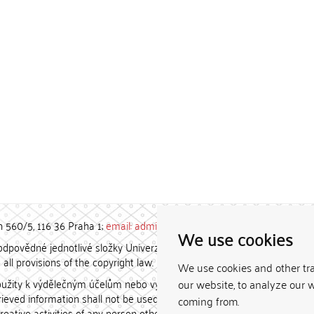
h 560/5, 116 36 Praha 1;
email: admin-repozitar [at] cuni.cz
We use cookies
povědné jednotlivé složky Univerzity Karlovy. / Each constituent
all provisions of the copyright law.
We use cookies and other tr
užity k výdělečným účelům nebo vydávány za studijní, vědeckou
our website, to analyze our w
etrieved information shall not be used for any commercial purposes
coming from.
creative activities of any person other than the author.