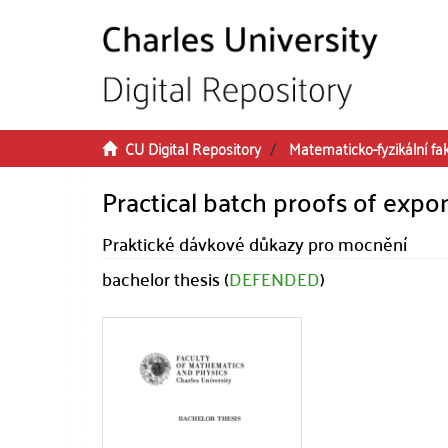
Skip to main content
CU Digital Repository
Matematicko-fyzikální fa
Practical batch proofs of expo
Praktické dávkové důkazy pro mocnění
bachelor thesis (
DEFENDED
)