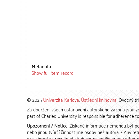
Metadata
Show full item record
© 2025
Univerzita Karlova
,
Ústřední knihovna
, Ovocný tr
Za dodržení všech ustanovení autorského zákona jsou zod
part of Charles University is responsible for adherence to 
Upozornění / Notice:
Získané informace nemohou být po
nebo jinou tvůrčí činnost jiné osoby než autora. / Any r
or claimed as results of studying, scientific or any other 