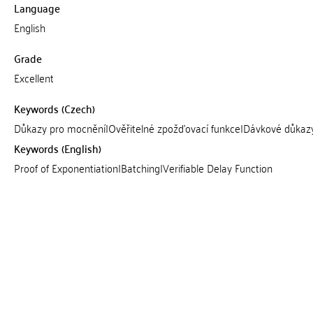
Language
English
Grade
Excellent
Keywords (Czech)
Důkazy pro mocnění|Ověřitelné zpožďovací funkce|Dávkové důkaz
Keywords (English)
Proof of Exponentiation|Batching|Verifiable Delay Function