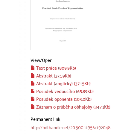
View/
Open
Text práce (809.9Kb)
Abstrakt (37.59Kb)
Abstrakt (anglicky) (37.15Kb)
Posudek vedoucího (65.89Kb)
Posudek oponenta (103.0Kb)
Záznam o průběhu obhajoby (347.1Kb)
Permanent link
http://hdl.handle.net/20.500.11956/192048