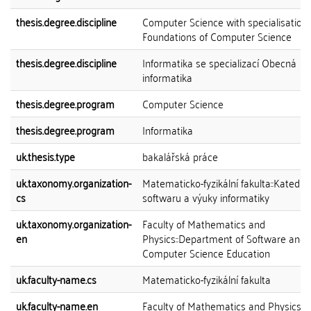
thesis.degree.discipline
Computer Science with specialisation 
Foundations of Computer Science
thesis.degree.discipline
Informatika se specializací Obecná
informatika
thesis.degree.program
Computer Science
thesis.degree.program
Informatika
uk.thesis.type
bakalářská práce
uk.taxonomy.organization-
Matematicko-fyzikální fakulta::Katedra
cs
softwaru a výuky informatiky
uk.taxonomy.organization-
Faculty of Mathematics and
en
Physics::Department of Software and
Computer Science Education
uk.faculty-name.cs
Matematicko-fyzikální fakulta
uk.faculty-name.en
Faculty of Mathematics and Physics