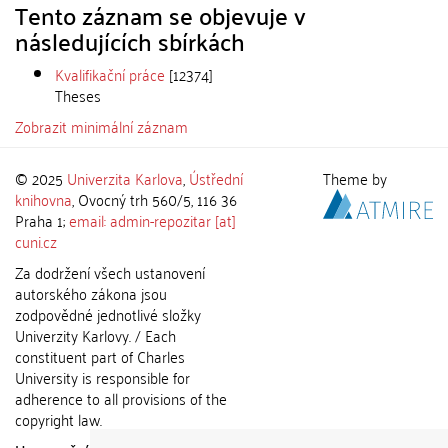
Tento záznam se objevuje v
následujících sbírkách
Kvalifikační práce
[12374]
Theses
Zobrazit minimální záznam
© 2025
Univerzita Karlova
,
Ústřední
Theme by
knihovna
, Ovocný trh 560/5, 116 36
Praha 1;
email: admin-repozitar [at]
cuni.cz
Za dodržení všech ustanovení
autorského zákona jsou
zodpovědné jednotlivé složky
Univerzity Karlovy. / Each
constituent part of Charles
University is responsible for
adherence to all provisions of the
copyright law.