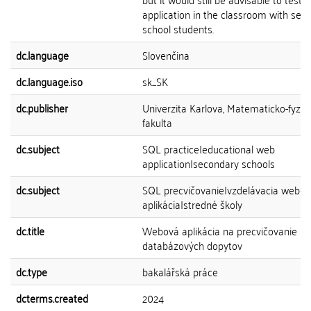
application in the classroom with sec
school students.
dc.language
Slovenčina
dc.language.iso
sk_SK
dc.publisher
Univerzita Karlova, Matematicko-fyziká
fakulta
dc.subject
SQL practice|educational web
application|secondary schools
dc.subject
SQL precvičovanie|vzdelávacia webo
aplikácia|stredné školy
dc.title
Webová aplikácia na precvičovanie
databázových dopytov
dc.type
bakalářská práce
dcterms.created
2024