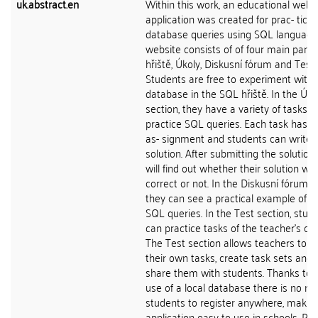
uk.abstract.en
Within this work, an educational web
application was created for prac- ticin
database queries using SQL language
website consists of of four main parts
hřiště, Úkoly, Diskusní fórum and Test.
Students are free to experiment with 
database in the SQL hřiště. In the Úko
section, they have a variety of tasks t
practice SQL queries. Each task has i
as- signment and students can write 
solution. After submitting the solution,
will find out whether their solution wa
correct or not. In the Diskusní fórum s
they can see a practical example of u
SQL queries. In the Test section, stud
can practice tasks of the teacher's cho
The Test section allows teachers to a
their own tasks, create task sets and 
share them with students. Thanks to 
use of a local database there is no ne
students to register anywhere, makin
application easy to use in schools. Pilo