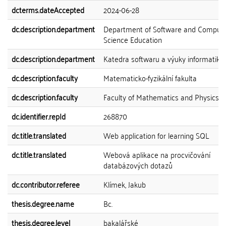
dcterms.dateAccepted
2024-06-28
dc.description.department
Department of Software and Comput
Science Education
dc.description.department
Katedra softwaru a výuky informatiky
dc.description.faculty
Matematicko-fyzikální fakulta
dc.description.faculty
Faculty of Mathematics and Physics
dc.identifier.repId
268870
dc.title.translated
Web application for learning SQL
dc.title.translated
Webová aplikace na procvičování
databázových dotazů
dc.contributor.referee
Klímek, Jakub
thesis.degree.name
Bc.
thesis.degree.level
bakalářské