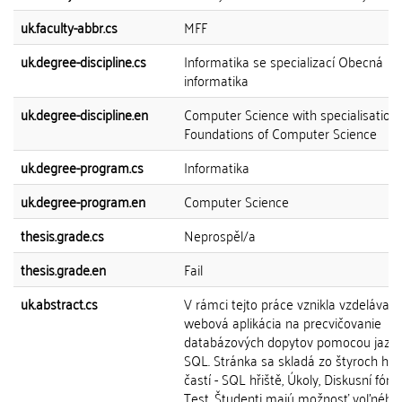
uk.faculty-abbr.cs
MFF
uk.degree-discipline.cs
Informatika se specializací Obecná
informatika
uk.degree-discipline.en
Computer Science with specialisation 
Foundations of Computer Science
uk.degree-program.cs
Informatika
uk.degree-program.en
Computer Science
thesis.grade.cs
Neprospěl/a
thesis.grade.en
Fail
uk.abstract.cs
V rámci tejto práce vznikla vzdelávaci
webová aplikácia na precvičovanie
databázových dopytov pomocou jazy
SQL. Stránka sa skladá zo štyroch hl
častí - SQL hřiště, Úkoly, Diskusní fór
Test. Študenti majú možnosť voľného