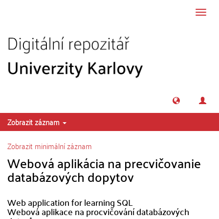
Přeskočit na obsah
Přepn
navig
Zobrazit záznam
Zobrazit minimální záznam
Webová aplikácia na precvičovanie
databázových dopytov
Web application for learning SQL
Webová aplikace na procvičování databázových