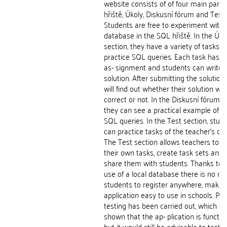
website consists of of four main parts
hřiště, Úkoly, Diskusní fórum and Test.
Students are free to experiment with 
database in the SQL hřiště. In the Úko
section, they have a variety of tasks t
practice SQL queries. Each task has i
as- signment and students can write 
solution. After submitting the solution,
will find out whether their solution wa
correct or not. In the Diskusní fórum s
they can see a practical example of u
SQL queries. In the Test section, stud
can practice tasks of the teacher's cho
The Test section allows teachers to a
their own tasks, create task sets and 
share them with students. Thanks to 
use of a local database there is no ne
students to register anywhere, makin
application easy to use in schools. Pilo
testing has been carried out, which h
shown that the ap- plication is function
but it would still be advisable to test 