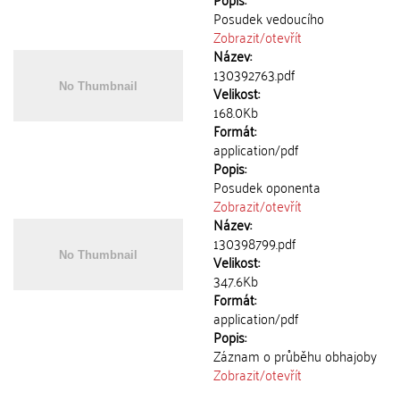
Posudek vedoucího
Zobrazit/
otevřít
Název:
130392763.pdf
Velikost:
168.0Kb
Formát:
application/pdf
Popis:
Posudek oponenta
Zobrazit/
otevřít
Název:
130398799.pdf
Velikost:
347.6Kb
Formát:
application/pdf
Popis:
Záznam o průběhu obhajoby
Zobrazit/
otevřít