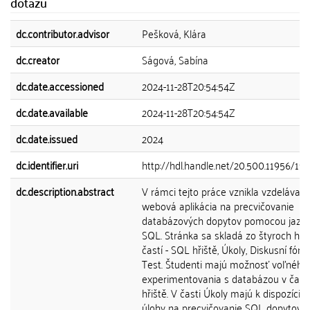
dotazů
dc.contributor.advisor
Pešková, Klára
dc.creator
Ságová, Sabína
dc.date.accessioned
2024-11-28T20:54:54Z
dc.date.available
2024-11-28T20:54:54Z
dc.date.issued
2024
dc.identifier.uri
http://hdl.handle.net/20.500.11956/19
dc.description.abstract
V rámci tejto práce vznikla vzdelávaci
webová aplikácia na precvičovanie
databázových dopytov pomocou jazy
SQL. Stránka sa skladá zo štyroch hl
častí - SQL hřiště, Úkoly, Diskusní fór
Test. Študenti majú možnosť voľného
experimentovania s databázou v čast
hřiště. V časti Úkoly majú k dispozícii 
úlohy na precvičovanie SQL dopytov.