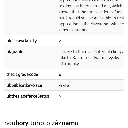
testing has been carried out, which h
shown that the ap- plication is function
but it would still be advisable to test 
application in the classroom with sec
school students.
uk.file-availability
V
uk.grantor
Univerzita Karlova, Matematicko-fyziká
fakulta, Katedra softwaru a výuky
informatiky
thesis.grade.code
4
uk.publication-place
Praha
uk.thesis.defenceStatus
N
Soubory tohoto záznamu