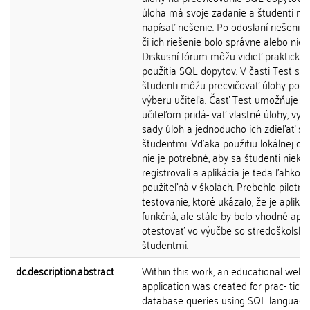
úloha má svoje zadanie a študenti m
napísať riešenie. Po odoslaní riešenia z
či ich riešenie bolo správne alebo nie. 
Diskusní fórum môžu vidieť praktický p
použitia SQL dopytov. V časti Test si
študenti môžu precvičovať úlohy podľ
výberu učiteľa. Časť Test umožňuje
učiteľom pridá- vať vlastné úlohy, vyt
sady úloh a jednoducho ich zdieľať so
študentmi. Vďaka použitiu lokálnej da
nie je potrebné, aby sa študenti niekd
registrovali a aplikácia je teda ľahko
použiteľná v školách. Prebehlo pilotné
testovanie, ktoré ukázalo, že je aplikác
funkčná, ale stále by bolo vhodné apli
otestovať vo výučbe so stredoškolský
študentmi.
dc.description.abstract
Within this work, an educational web
application was created for prac- ticin
database queries using SQL language