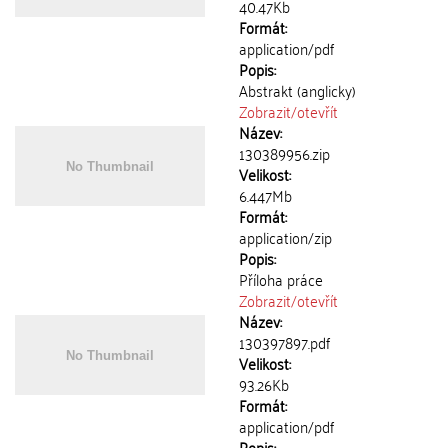
40.47Kb
Formát:
application/pdf
Popis:
Abstrakt (anglicky)
Zobrazit/
otevřít
Název:
130389956.zip
Velikost:
6.447Mb
Formát:
application/zip
Popis:
Příloha práce
Zobrazit/
otevřít
Název:
130397897.pdf
Velikost:
93.26Kb
Formát:
application/pdf
Popis: