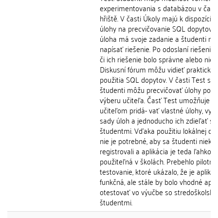
experimentovania s databázou v čast
hřiště. V časti Úkoly majú k dispozícii 
úlohy na precvičovanie SQL dopytov.
úloha má svoje zadanie a študenti m
napísať riešenie. Po odoslaní riešenia z
či ich riešenie bolo správne alebo nie. 
Diskusní fórum môžu vidieť praktický p
použitia SQL dopytov. V časti Test si
študenti môžu precvičovať úlohy podľ
výberu učiteľa. Časť Test umožňuje
učiteľom pridá- vať vlastné úlohy, vyt
sady úloh a jednoducho ich zdieľať so
študentmi. Vďaka použitiu lokálnej da
nie je potrebné, aby sa študenti niekd
registrovali a aplikácia je teda ľahko
použiteľná v školách. Prebehlo pilotné
testovanie, ktoré ukázalo, že je aplikác
funkčná, ale stále by bolo vhodné apli
otestovať vo výučbe so stredoškolský
študentmi.