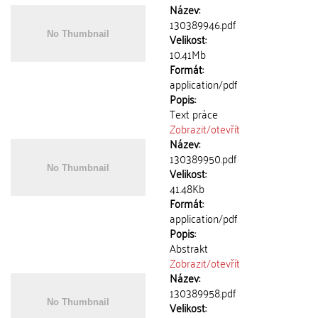
Název:
130389946.pdf
Velikost:
10.41Mb
Formát:
application/pdf
Popis:
Text práce
Zobrazit/
otevřít
Název:
130389950.pdf
Velikost:
41.48Kb
Formát:
application/pdf
Popis:
Abstrakt
Zobrazit/
otevřít
Název:
130389958.pdf
Velikost: