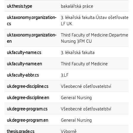
uk.thesis.type
bakalářská práce
uk.taxonomy.organization-
3. lékařská fakulta::Ústav ošetřovatelst
cs
LF UK
uk.taxonomy.organization-
Third Faculty of Medicine::Department
en
Nursing 3FM CU
uk.faculty-name.cs
3. lékařská fakulta
uk.faculty-name.en
Third Faculty of Medicine
uk.faculty-abbr.cs
3.LF
uk.degree-discipline.cs
Všeobecné ošetřovatelství
uk.degree-discipline.en
General Nursing
uk.degree-program.cs
Všeobecné ošetřovatelství
uk.degree-program.en
General Nursing
thesis.grade.cs
Výborně