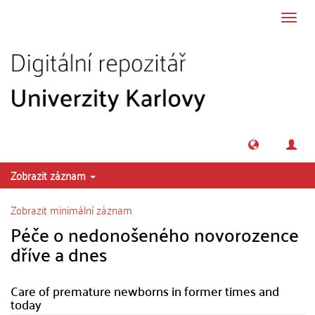
Přeskočit na obsah
Přepn
navig
Zobrazit záznam
Zobrazit minimální záznam
Péče o nedonošeného novorozence
dříve a dnes
Care of premature newborns in former times and
today