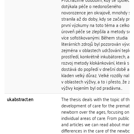
dotýkala péče o nedonošeného
novorozence jen okrajově, mnohdy se j
stranila až do doby, kdy se začaly pro
první výzkumy na toto téma a celková
úroveň péče se zlepšila a metody se s
více sofistikovanými. Během studia
literárních zdrojů byl pozorován vývoj
zejména v oblastech udržování teplot
prostředí, konkrétně inkubátorech, a d
rozvoj metody klokánkování, která se
dostává do popředí v dnešní době a je
kladen velký důraz. Velké rozdíly nalé
v oblastech výživy, a to i přesto, že z
výživy kojením byl od pradávna...
uk.abstract.en
The thesis deals with the topic of the
development of care for the prematu
newborn over the ages, focusing on
individual areas of care. From publicat
and articles we can read about mark
differences in the care of the newborn