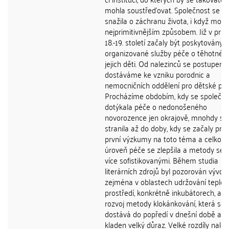
mohla soustřeďovat. Společnost se al
snažila o záchranu života, i když mož
nejprimitivnějším způsobem. Již v prů
18.-19. století začaly být poskytovány p
organizované služby péče o těhotné 
jejich děti. Od nalezinců se postupem
dostáváme ke vzniku porodnic a
nemocničních oddělení pro dětské pac
Procházíme obdobím, kdy se společno
dotýkala péče o nedonošeného
novorozence jen okrajově, mnohdy se j
stranila až do doby, kdy se začaly pro
první výzkumy na toto téma a celková
úroveň péče se zlepšila a metody se s
více sofistikovanými. Během studia
literárních zdrojů byl pozorován vývoj
zejména v oblastech udržování teplot
prostředí, konkrétně inkubátorech, a d
rozvoj metody klokánkování, která se
dostává do popředí v dnešní době a je
kladen velký důraz. Velké rozdíly nalé