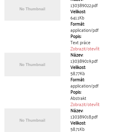
130389022.pdf
Velikost:
641.1Kb
Formát:
application/pdf
Popis:
Text práce
Zobrazit/
otevřít
Název:
130389019.pdf
Velikost:
58.77Kb
Formát:
application/pdf
Popis:
Abstrakt
Zobrazit/
otevřít
Název:
130389018.pdf
Velikost:
58.71Kb