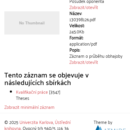
Posudek oponenta
Zobrazit/
otevřít
Název:
130398126.pdf
Velikost:
245.0Kb
Formát:
application/pdf
Popis:
Záznam o průběhu obhajoby
Zobrazit/
otevřít
Tento záznam se objevuje v
následujících sbírkách
Kvalifikační práce
[3547]
Theses
Zobrazit minimální záznam
© 2025
Univerzita Karlova
,
Ústřední
Theme by
knihovna
, Ovocný trh 560/5, 116 36