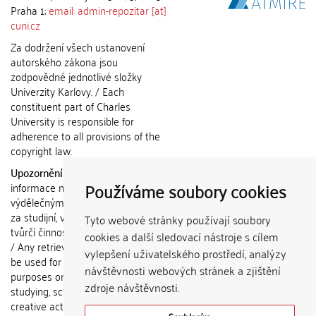
Praha 1;
email: admin-repozitar [at]
cuni.cz
Za dodržení všech ustanovení
autorského zákona jsou
zodpovědné jednotlivé složky
Univerzity Karlovy. / Each
constituent part of Charles
University is responsible for
adherence to all provisions of the
copyright law.
Upozornění / Notice:
Získané
Používáme soubory cookies
informace nemohou být použity k
výdělečným účelům nebo vydávány
za studijní, vědeckou nebo jinou
Tyto webové stránky používají soubory
tvůrčí činnost jiné osoby než autora.
cookies a další sledovací nástroje s cílem
/ Any retrieved information shall not
vylepšení uživatelského prostředí, analýzy
be used for any commercial
návštěvnosti webových stránek a zjištění
purposes or claimed as results of
zdroje návštěvnosti.
studying, scientific or any other
creative activities of any person