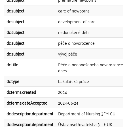
dc.subject
care of newborns
dc.subject
development of care
dc.subject
nedonošené děti
dc.subject
péče o novorozence
dc.subject
vývoj péče
dc.title
Péče o nedonošeného novorozence dř
dnes
dc.type
bakalářská práce
dcterms.created
2024
dcterms.dateAccepted
2024-06-24
dc.description.department
Department of Nursing 3FM CU
dc.description.department
Ústav ošetřovatelství 3. LF UK