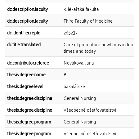
dc.description.faculty
3. lékařská fakulta
dc.description.faculty
Third Faculty of Medicine
dc.identifier.repId
265237
dc.title.translated
Care of premature newborns in forme
times and today
dc.contributor.referee
Nováková, Jana
thesis.degree.name
Bc.
thesis.degree.level
bakalářské
thesis.degree.discipline
General Nursing
thesis.degree.discipline
Všeobecné ošetřovatelství
thesis.degree.program
General Nursing
thesis.degree.program
Všeobecné ošetřovatelství