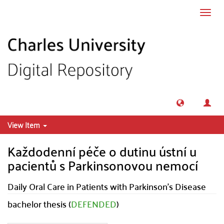
Skip to main content
Toggl
navig
View Item
Každodenní péče o dutinu ústní u
pacientů s Parkinsonovou nemocí
Daily Oral Care in Patients with Parkinson's Disease
bachelor thesis (
DEFENDED
)