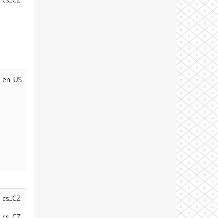
en_US
cs_CZ
cs_CZ