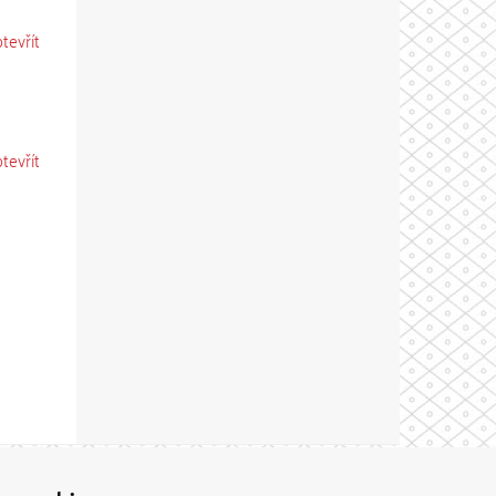
otevřít
otevřít
Theme by