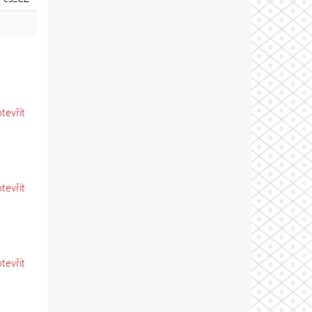
otevřít
otevřít
otevřít