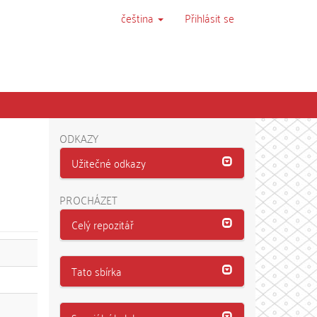
čeština
Přihlásit se
ODKAZY
Užitečné odkazy
PROCHÁZET
Celý repozitář
Tato sbírka