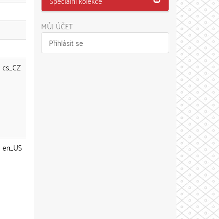
Speciální kolekce
MŮJ ÚČET
Přihlásit se
cs_CZ
en_US