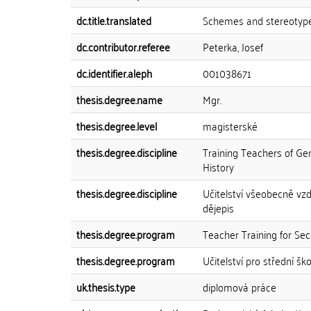
dc.title.translated
Schemes and stereotypes
dc.contributor.referee
Peterka, Josef
dc.identifier.aleph
001038671
thesis.degree.name
Mgr.
thesis.degree.level
magisterské
thesis.degree.discipline
Training Teachers of Ge
History
thesis.degree.discipline
Učitelství všeobecně vzd
dějepis
thesis.degree.program
Teacher Training for Se
thesis.degree.program
Učitelství pro střední ško
uk.thesis.type
diplomová práce