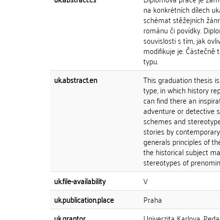
na konkrétních dílech uk
schémat stěžejních žánrů
románu či povídky. Diplo
souvislosti s tím, jak ovl
modifikuje je. Částečně
typu.
uk.abstract.en
This graduation thesis i
type, in which history r
can find there an inspir
adventure or detective 
schemes and stereotypes
stories by contemporary 
generals principles of th
the historical subject m
stereotypes of prenomina
uk.file-availability
V
uk.publication.place
Praha
uk.grantor
Univerzita Karlova, Peda