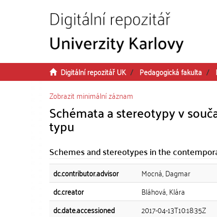
Přeskočit na obsah
Digitální repozitář UK
Pedagogická fakulta
Zobrazit minimální záznam
Schémata a stereotypy v souča
typu
Schemes and stereotypes in the contemporar
dc.contributor.advisor
Mocná, Dagmar
dc.creator
Bláhová, Klára
dc.date.accessioned
2017-04-13T10:18:35Z