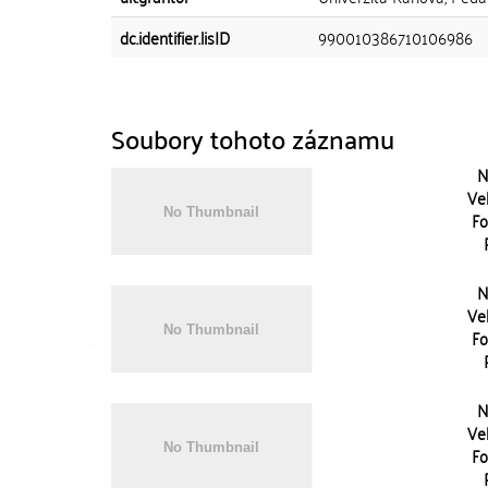
dc.identifier.lisID
990010386710106986
Soubory tohoto záznamu
N
Vel
Fo
N
Vel
Fo
N
Vel
Fo