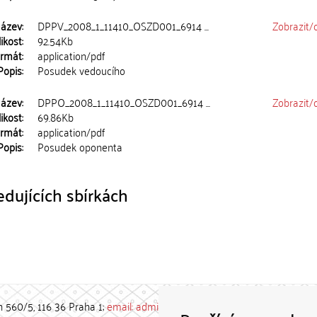
ázev:
DPPV_2008_1_11410_OSZD001_6914 ...
Zobrazit/
ikost:
92.54Kb
rmát:
application/pdf
Popis:
Posudek vedoucího
ázev:
DPPO_2008_1_11410_OSZD001_6914 ...
Zobrazit/
ikost:
69.86Kb
rmát:
application/pdf
Popis:
Posudek oponenta
dujících sbírkách
h 560/5, 116 36 Praha 1;
email: admin-repozitar [at] cuni.cz