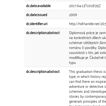
dc.date.available
2017-04-13T10:18:35Z
dc.date.issued
2009
dc.identifier.uri
http://hdl.handle.net/20
dc.description.abstract
Diplomová práce je zamě
na konkrétních dílech uk
schémat stěžejních žánrů
románu či povídky. Diplo
souvislosti s tím, jak ovl
modifikuje je. Částečně
typu.
dc.description.abstract
This graduation thesis i
type, in which history r
can find there an inspir
adventure or detective 
schemes and stereotypes
stories by contemporary 
generals principles of th