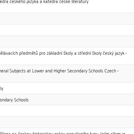
edra českého jazyka a katedra české literatury
ělávacích předmětů pro základní školy a střední školy český jazyk -
neral Subjects at Lower and Higher Secondary Schools Czech -
ly
condary Schools
řena na českou historickou prózu populárního typu. Jejím cílem je