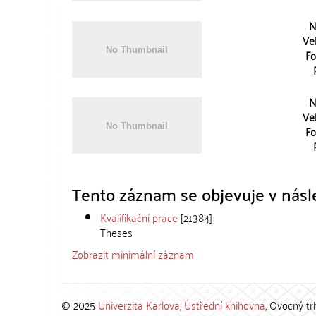
N
Vel
Fo
N
Vel
Fo
Tento záznam se objevuje v násle
Kvalifikační práce
[21384]
Theses
Zobrazit minimální záznam
© 2025
Univerzita Karlova
,
Ústřední knihovna
, Ovocný tr