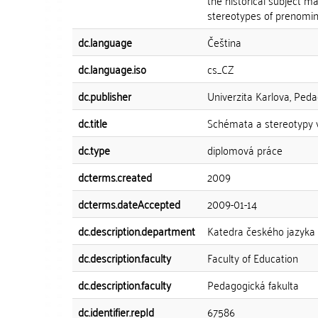
the historical subject m
stereotypes of prenomina
dc.language
Čeština
dc.language.iso
cs_CZ
dc.publisher
Univerzita Karlova, Peda
dc.title
Schémata a stereotypy v
dc.type
diplomová práce
dcterms.created
2009
dcterms.dateAccepted
2009-01-14
dc.description.department
Katedra českého jazyka 
dc.description.faculty
Faculty of Education
dc.description.faculty
Pedagogická fakulta
dc.identifier.repId
67586