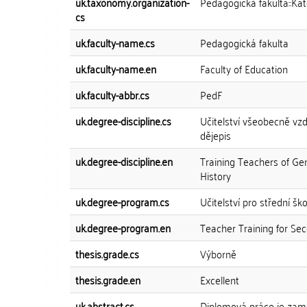
uk.taxonomy.organization-
Pedagogická fakulta::Kat
cs
uk.faculty-name.cs
Pedagogická fakulta
uk.faculty-name.en
Faculty of Education
uk.faculty-abbr.cs
PedF
uk.degree-discipline.cs
Učitelství všeobecně vzd
dějepis
uk.degree-discipline.en
Training Teachers of Ge
History
uk.degree-program.cs
Učitelství pro střední ško
uk.degree-program.en
Teacher Training for Se
thesis.grade.cs
Výborně
thesis.grade.en
Excellent
uk.abstract.cs
Diplomová práce je zamě