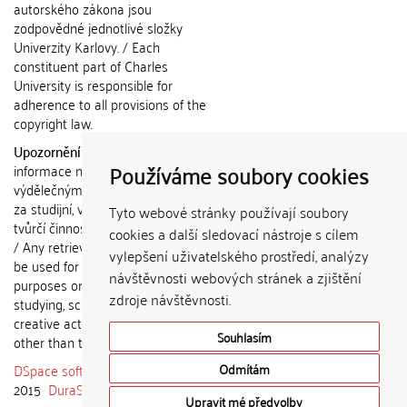
autorského zákona jsou
zodpovědné jednotlivé složky
Univerzity Karlovy. / Each
constituent part of Charles
University is responsible for
adherence to all provisions of the
copyright law.
Upozornění / Notice:
Získané
Používáme soubory cookies
informace nemohou být použity k
výdělečným účelům nebo vydávány
za studijní, vědeckou nebo jinou
Tyto webové stránky používají soubory
tvůrčí činnost jiné osoby než autora.
cookies a další sledovací nástroje s cílem
/ Any retrieved information shall not
vylepšení uživatelského prostředí, analýzy
be used for any commercial
návštěvnosti webových stránek a zjištění
purposes or claimed as results of
zdroje návštěvnosti.
studying, scientific or any other
creative activities of any person
Souhlasím
other than the author.
DSpace software
copyright © 2002-
Odmítám
2015
DuraSpace
Upravit mé předvolby