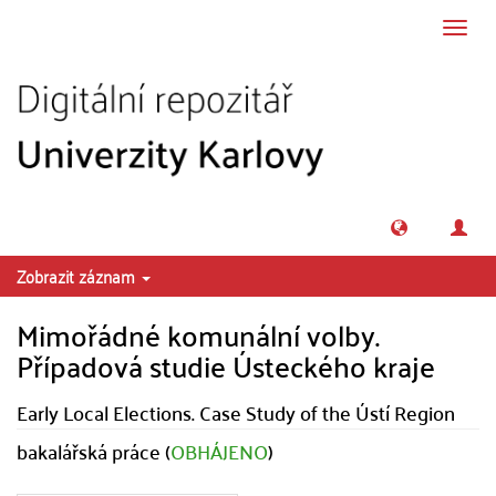
Přeskočit na obsah
Přepn
navig
Zobrazit záznam
Mimořádné komunální volby.
Případová studie Ústeckého kraje
Early Local Elections. Case Study of the Ústí Region
bakalářská práce (
OBHÁJENO
)