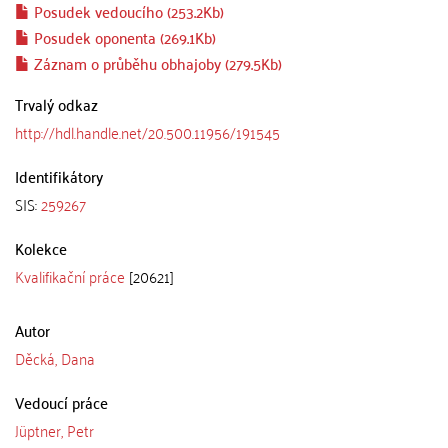
Posudek vedoucího (253.2Kb)
Posudek oponenta (269.1Kb)
Záznam o průběhu obhajoby (279.5Kb)
Trvalý odkaz
http://hdl.handle.net/20.500.11956/191545
Identifikátory
SIS:
259267
Kolekce
Kvalifikační práce
[20621]
Autor
Děcká, Dana
Vedoucí práce
Jüptner, Petr