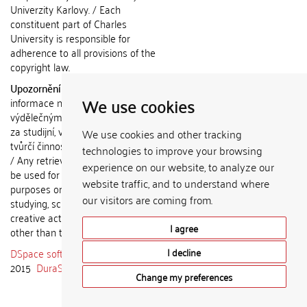
Univerzity Karlovy. / Each
constituent part of Charles
University is responsible for
adherence to all provisions of the
copyright law.
Upozornění / Notice:
Získané
We use cookies
informace nemohou být použity k
výdělečným účelům nebo vydávány
za studijní, vědeckou nebo jinou
We use cookies and other tracking
tvůrčí činnost jiné osoby než autora.
technologies to improve your browsing
/ Any retrieved information shall not
experience on our website, to analyze our
be used for any commercial
website traffic, and to understand where
purposes or claimed as results of
our visitors are coming from.
studying, scientific or any other
creative activities of any person
I agree
other than the author.
DSpace software
copyright © 2002-
I decline
2015
DuraSpace
Change my preferences