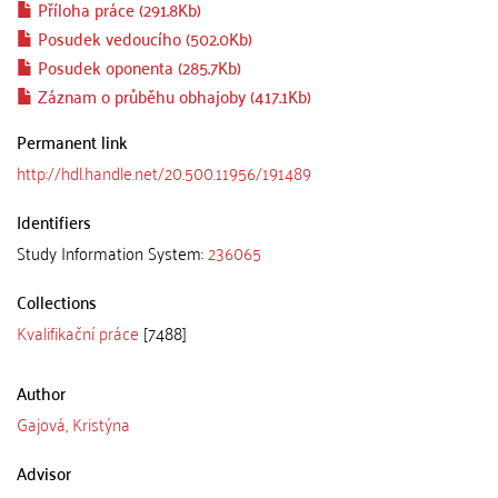
Příloha práce (291.8Kb)
Posudek vedoucího (502.0Kb)
Posudek oponenta (285.7Kb)
Záznam o průběhu obhajoby (417.1Kb)
Permanent link
http://hdl.handle.net/20.500.11956/191489
Identifiers
Study Information System:
236065
Collections
Kvalifikační práce
[7488]
Author
Gajová, Kristýna
Advisor