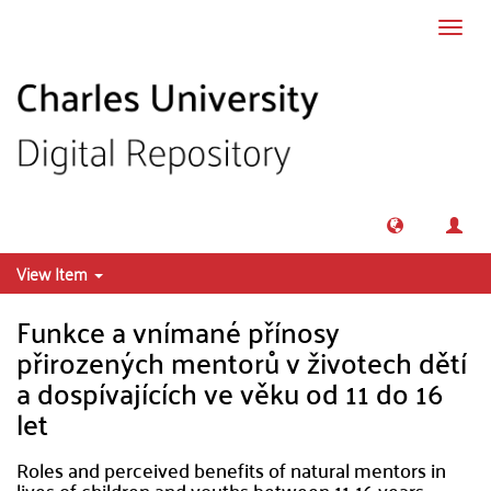
Skip to main content
Toggl
navig
View Item
Funkce a vnímané přínosy
přirozených mentorů v životech dětí
a dospívajících ve věku od 11 do 16
let
Roles and perceived benefits of natural mentors in
lives of children and youths between 11-16 years