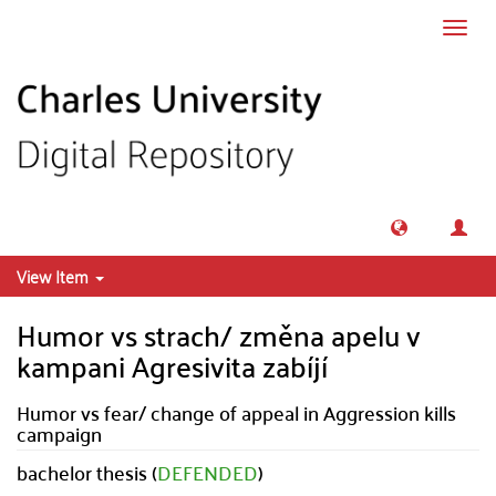
Skip to main content
Toggl
navig
View Item
Humor vs strach/ změna apelu v
kampani Agresivita zabíjí
Humor vs fear/ change of appeal in Aggression kills
campaign
bachelor thesis (
DEFENDED
)