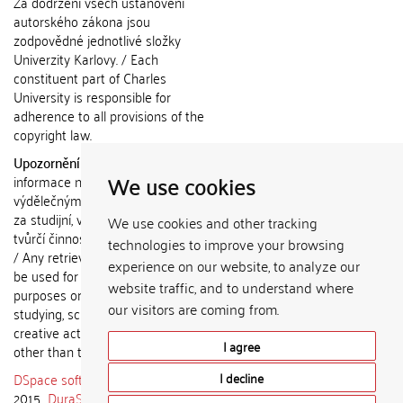
Za dodržení všech ustanovení
autorského zákona jsou
zodpovědné jednotlivé složky
Univerzity Karlovy. / Each
constituent part of Charles
University is responsible for
adherence to all provisions of the
copyright law.
Upozornění / Notice:
Získané
We use cookies
informace nemohou být použity k
výdělečným účelům nebo vydávány
za studijní, vědeckou nebo jinou
We use cookies and other tracking
tvůrčí činnost jiné osoby než autora.
technologies to improve your browsing
/ Any retrieved information shall not
experience on our website, to analyze our
be used for any commercial
website traffic, and to understand where
purposes or claimed as results of
our visitors are coming from.
studying, scientific or any other
creative activities of any person
I agree
other than the author.
DSpace software
copyright © 2002-
I decline
2015
DuraSpace