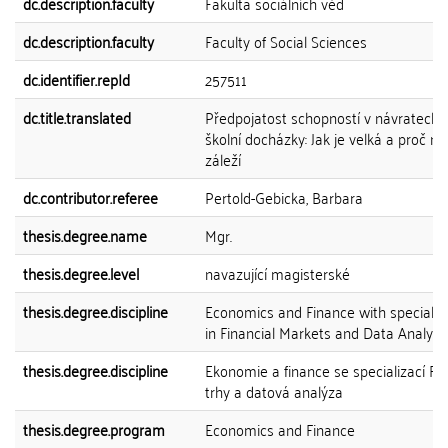
dc.description.faculty
Fakulta sociálních věd
dc.description.faculty
Faculty of Social Sciences
dc.identifier.repId
257511
dc.title.translated
Předpojatost schopností v návratech 
školní docházky: Jak je velká a proč na
záleží
dc.contributor.referee
Pertold-Gebicka, Barbara
thesis.degree.name
Mgr.
thesis.degree.level
navazující magisterské
thesis.degree.discipline
Economics and Finance with specialis
in Financial Markets and Data Analysi
thesis.degree.discipline
Ekonomie a finance se specializací Fi
trhy a datová analýza
thesis.degree.program
Economics and Finance