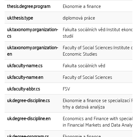
thesis.degree.program
Ekonomie a finance
uk.thesis.type
diplomová práce
uk.taxonomy.organization-
Fakulta sociálních věd::Institut ekono
cs
studií
uk.taxonomy.organization-
Faculty of Social Sciences::Institute of
en
Economic Studies
uk.faculty-name.cs
Fakulta sociálních věd
uk.faculty-name.en
Faculty of Social Sciences
uk.faculty-abbr.cs
FSV
uk.degree-discipline.cs
Ekonomie a finance se specializací Fi
trhy a datová analýza
uk.degree-discipline.en
Economics and Finance with specialis
in Financial Markets and Data Analysi
uk.degree-program.cs
Ekonomie a finance