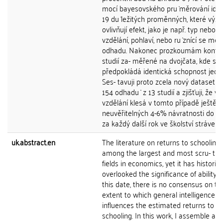
mocí bayesovského pru ̇měrování ident
19 du ̇ležitých proměnných, které vý
ovlivňují efekt, jako je např. typ nebo 
vzdělání, pohlaví, nebo ru ̇znící se me
odhadu. Nakonec prozkoumám konte
studií za- měřené na dvojčata, kde se
předpokládá identická schopnost jedinc
Ses- tavuji proto zcela nový dataset čít
154 odhadu ̇ z 13 studií a zjišťuji, že vli
vzdělání klesá v tomto případě ještě v
neuvěřitelných 4-6% návratnosti do vz
za každý další rok ve školství strávený.
uk.abstract.en
The literature on returns to schooling 
among the largest and most scru- tin
fields in economics, yet it has historica
overlooked the significance of ability b
this date, there is no consensus on th
extent to which general intelligence
influences the estimated returns to
schooling. In this work, I assemble a 