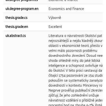
uk.degree-program.en
Economics and Finance
thesis.grade.cs
Výborně
thesis.grade.en
Excellent
uk.abstract.cs
Literatura o návratnosti školství patří
nejrozsáhlejší a nejdu ̇kladněji zkoum
oblasti v ekonomické teorii, přesto vě
velmi málo pozornosti problému
dovednostního zkreslení. Dosud neexi
shoda ohledně míry, do jaké lidská
inteligence a schopnost ovlivňuje náv
do školství. V této práci sestavuji data
čítající 1754 pozorování ze 154 studií a
pokouším se systematicky zanalyzovat
dovednosti v kontextu Mincerovy rovni
Nejprve prověřuji publikační zkreslení 
zjišťuji, že jeho zohlednění snižuje
návratnost vzdělání o přibližně jeden
procentní bod na zhruba 6-7%. Poté p