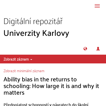
Přeskočit na obsah
Přepn
navig
Zobrazit záznam
Zobrazit minimální záznam
Ability bias in the returns to
schooling: How large it is and why it
matters
Předpojatost schopností v návratech do školní