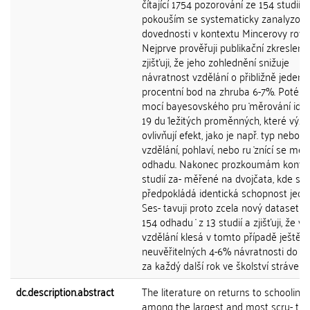
čítající 1754 pozorování ze 154 studií a
pokouším se systematicky zanalyzovat
dovednosti v kontextu Mincerovy rovni
Nejprve prověřuji publikační zkreslení 
zjišťuji, že jeho zohlednění snižuje
návratnost vzdělání o přibližně jeden
procentní bod na zhruba 6-7%. Poté p
mocí bayesovského pru ̇měrování ident
19 du ̇ležitých proměnných, které vý
ovlivňují efekt, jako je např. typ nebo 
vzdělání, pohlaví, nebo ru ̇znící se me
odhadu. Nakonec prozkoumám konte
studií za- měřené na dvojčata, kde se
předpokládá identická schopnost jedinc
Ses- tavuji proto zcela nový dataset čít
154 odhadu ̇ z 13 studií a zjišťuji, že vli
vzdělání klesá v tomto případě ještě v
neuvěřitelných 4-6% návratnosti do vz
za každý další rok ve školství strávený.
dc.description.abstract
The literature on returns to schooling 
among the largest and most scru- tin