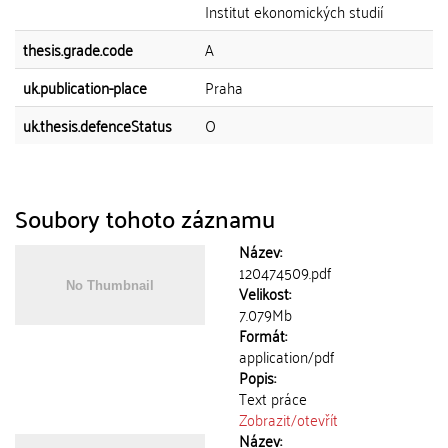
Institut ekonomických studií
thesis.grade.code
A
uk.publication-place
Praha
uk.thesis.defenceStatus
O
Soubory tohoto záznamu
Název:
120474509.pdf
Velikost:
7.079Mb
Formát:
application/pdf
Popis:
Text práce
Zobrazit/
otevřít
Název: