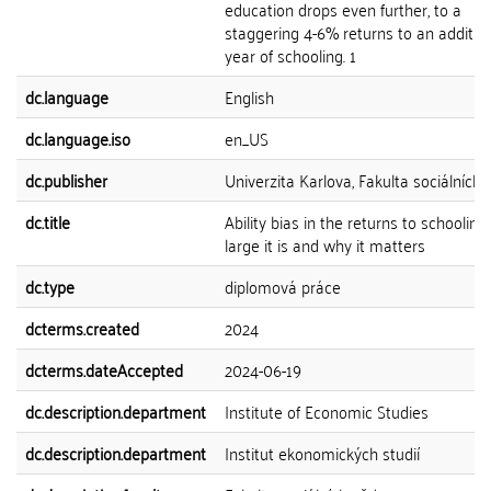
education drops even further, to a
staggering 4-6% returns to an additio
year of schooling. 1
dc.language
English
dc.language.iso
en_US
dc.publisher
Univerzita Karlova, Fakulta sociálních 
dc.title
Ability bias in the returns to schoolin
large it is and why it matters
dc.type
diplomová práce
dcterms.created
2024
dcterms.dateAccepted
2024-06-19
dc.description.department
Institute of Economic Studies
dc.description.department
Institut ekonomických studií