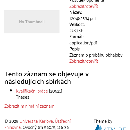
Zobrazit/
otevřít
Název:
120482594.pdf
Velikost:
278.7Kb
Formát:
application/pdf
Popis:
Záznam o průběhu obhajoby
Zobrazit/
otevřít
Tento záznam se objevuje v
následujících sbírkách
Kvalifikační práce
[20621]
Theses
Zobrazit minimální záznam
© 2025
Univerzita Karlova
,
Ústřední
Theme by
knihovna
, Ovocný trh 560/5, 116 36