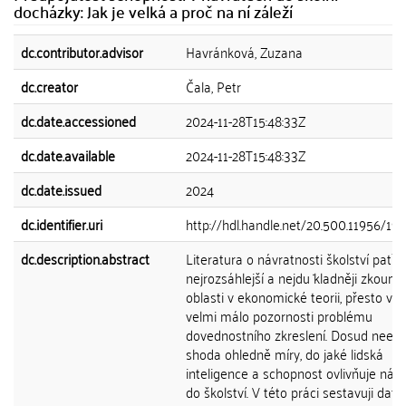
docházky: Jak je velká a proč na ní záleží
dc.contributor.advisor
Havránková, Zuzana
dc.creator
Čala, Petr
dc.date.accessioned
2024-11-28T15:48:33Z
dc.date.available
2024-11-28T15:48:33Z
dc.date.issued
2024
dc.identifier.uri
http://hdl.handle.net/20.500.11956/19
dc.description.abstract
Literatura o návratnosti školství patří
nejrozsáhlejší a nejdu ̇kladněji zkoum
oblasti v ekonomické teorii, přesto vě
velmi málo pozornosti problému
dovednostního zkreslení. Dosud neexi
shoda ohledně míry, do jaké lidská
inteligence a schopnost ovlivňuje náv
do školství. V této práci sestavuji data