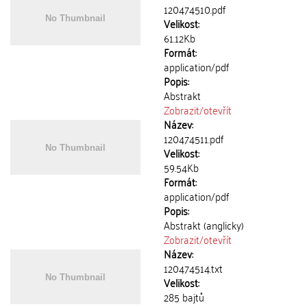
120474510.pdf
Velikost:
61.12Kb
Formát:
application/pdf
Popis:
Abstrakt
Zobrazit/
otevřít
Název:
120474511.pdf
Velikost:
59.54Kb
Formát:
application/pdf
Popis:
Abstrakt (anglicky)
Zobrazit/
otevřít
Název:
120474514.txt
Velikost:
285 bajtů