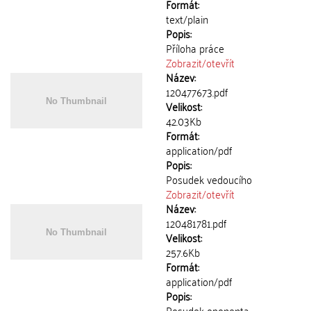
Formát:
text/plain
Popis:
Příloha práce
Zobrazit/
otevřít
Název:
120477673.pdf
Velikost:
42.03Kb
Formát:
application/pdf
Popis:
Posudek vedoucího
Zobrazit/
otevřít
Název:
120481781.pdf
Velikost:
257.6Kb
Formát:
application/pdf
Popis:
Posudek oponenta