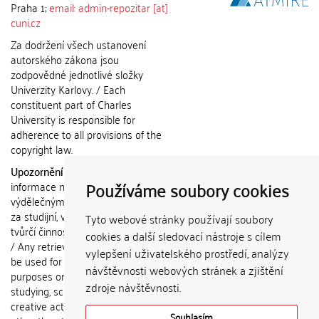
Praha 1;
email: admin-repozitar [at]
cuni.cz
Za dodržení všech ustanovení
autorského zákona jsou
zodpovědné jednotlivé složky
Univerzity Karlovy. / Each
constituent part of Charles
University is responsible for
adherence to all provisions of the
copyright law.
Upozornění / Notice:
Získané
Používáme soubory cookies
informace nemohou být použity k
výdělečným účelům nebo vydávány
za studijní, vědeckou nebo jinou
Tyto webové stránky používají soubory
tvůrčí činnost jiné osoby než autora.
cookies a další sledovací nástroje s cílem
/ Any retrieved information shall not
vylepšení uživatelského prostředí, analýzy
be used for any commercial
návštěvnosti webových stránek a zjištění
purposes or claimed as results of
zdroje návštěvnosti.
studying, scientific or any other
creative activities of any person
Souhlasím