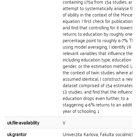
containing 1754 from 154 studies, and
attempt to systematically analyse the
of ability in the context of the Mincer
equation. I first check for publication b
and find that controlling for it lowers 
returns to education by roughly one
percentage point to roughly 6-7%. The
using model averaging, I identify 19 hi
relevant variables that influence the ef
including education type, education lev
gender, or the estimation method. Last
the context of twin studies where abili
assumed identical, I construct a new
dataset comprised of 154 estimates a
13 studies, and find that the influence 
education drops even further, to a
staggering 4-6% returns to an additio
year of schooling. 1
uk.file-availability
V
uk.grantor
Univerzita Karlova, Fakulta sociálních 