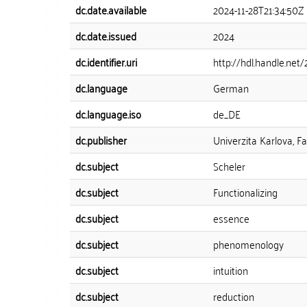
dc.date.available
2024-11-28T21:34:50Z
dc.date.issued
2024
dc.identifier.uri
http://hdl.handle.net
dc.language
German
dc.language.iso
de_DE
dc.publisher
Univerzita Karlova, F
dc.subject
Scheler
dc.subject
Functionalizing
dc.subject
essence
dc.subject
phenomenology
dc.subject
intuition
dc.subject
reduction