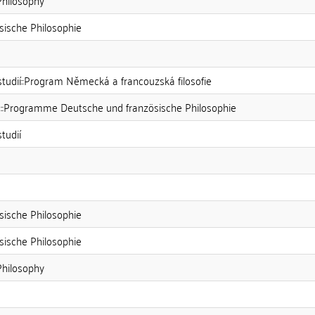
hilosophy
ische Philosophie
studií::Program Německá a francouzská filosofie
s::Programme Deutsche und französische Philosophie
tudií
s
ische Philosophie
ische Philosophie
hilosophy