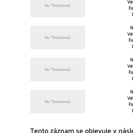
Vel
Fo
N
Vel
Fo
N
Vel
Fo
N
Vel
Fo
Tento záznam se objevuje v násle