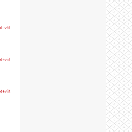
otevřít
otevřít
otevřít