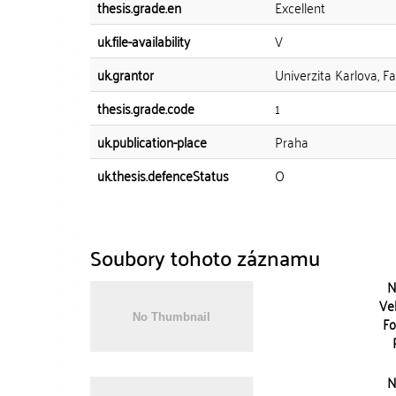
thesis.grade.en
Excellent
uk.file-availability
V
uk.grantor
Univerzita Karlova, F
thesis.grade.code
1
uk.publication-place
Praha
uk.thesis.defenceStatus
O
Soubory tohoto záznamu
N
Vel
Fo
N