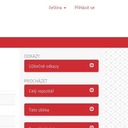
čeština
Přihlásit se
ODKAZY
Užitečné odkazy
PROCHÁZET
Celý repozitář
Tato sbírka