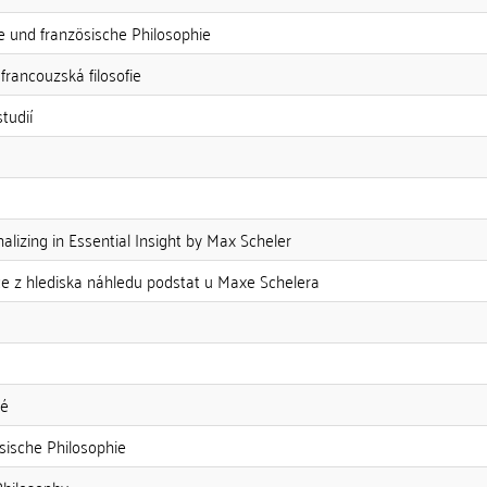
und französische Philosophie
ancouzská filosofie
tudií
s
alizing in Essential Insight by Max Scheler
ace z hlediska náhledu podstat u Maxe Schelera
ké
ische Philosophie