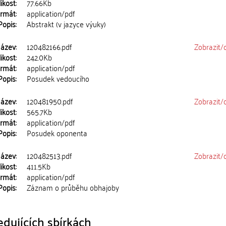
ikost:
77.66Kb
rmát:
application/pdf
Popis:
Abstrakt (v jazyce výuky)
ázev:
120482166.pdf
Zobrazit/
ikost:
242.0Kb
rmát:
application/pdf
Popis:
Posudek vedoucího
ázev:
120481950.pdf
Zobrazit/
ikost:
565.7Kb
rmát:
application/pdf
Popis:
Posudek oponenta
ázev:
120482513.pdf
Zobrazit/
ikost:
411.5Kb
rmát:
application/pdf
Popis:
Záznam o průběhu obhajoby
dujících sbírkách