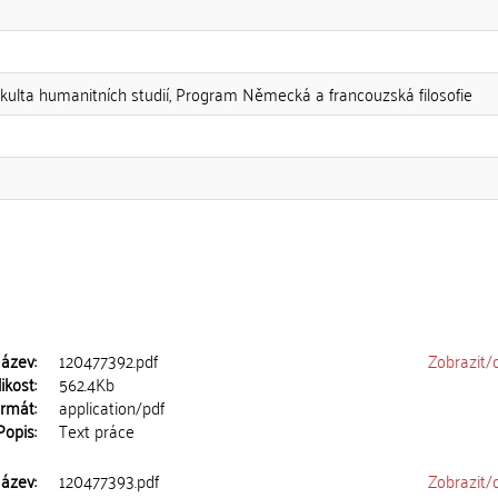
akulta humanitních studií, Program Německá a francouzská filosofie
ázev:
120477392.pdf
Zobrazit/
ikost:
562.4Kb
rmát:
application/pdf
Popis:
Text práce
ázev:
120477393.pdf
Zobrazit/