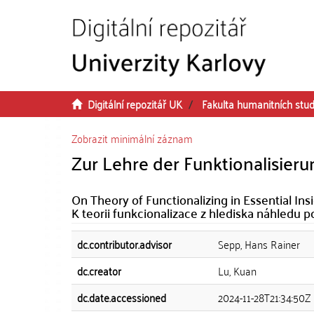
Přeskočit na obsah
Digitální repozitář UK
Fakulta humanitních stud
Zobrazit minimální záznam
Zur Lehre der Funktionalisier
On Theory of Functionalizing in Essential In
K teorii funkcionalizace z hlediska náhledu 
dc.contributor.advisor
Sepp, Hans Rainer
dc.creator
Lu, Kuan
dc.date.accessioned
2024-11-28T21:34:50Z