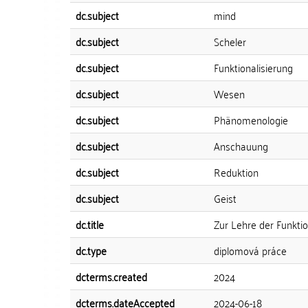
dc.subject
mind
dc.subject
Scheler
dc.subject
Funktionalisierung
dc.subject
Wesen
dc.subject
Phänomenologie
dc.subject
Anschauung
dc.subject
Reduktion
dc.subject
Geist
dc.title
Zur Lehre der Funkti
dc.type
diplomová práce
dcterms.created
2024
dcterms.dateAccepted
2024-06-18