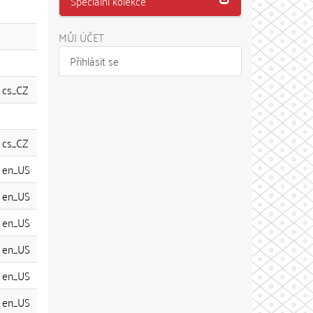
Speciální kolekce
MŮJ ÚČET
Přihlásit se
cs_CZ
cs_CZ
en_US
en_US
en_US
en_US
en_US
en_US