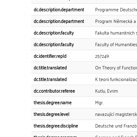
dc.description.department
Programme Deutsche 
dc.description.department
Program Německá a fr
dc.description.faculty
Fakulta humanitních s
dc.description.faculty
Faculty of Humanitie
dc.identifier.repId
257249
dc.title.translated
On Theory of Function
dc.title.translated
K teorii funkcionaliz
dc.contributor.referee
Kutlu, Evrim
thesis.degree.name
Mgr.
thesis.degree.level
navazující magisters
thesis.degree.discipline
Deutsche und Französ