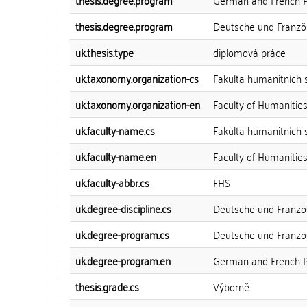
thesis.degree.program
German and French P
thesis.degree.program
Deutsche und Französ
uk.thesis.type
diplomová práce
uk.taxonomy.organization-cs
Fakulta humanitních 
uk.taxonomy.organization-en
Faculty of Humanitie
uk.faculty-name.cs
Fakulta humanitních s
uk.faculty-name.en
Faculty of Humanitie
uk.faculty-abbr.cs
FHS
uk.degree-discipline.cs
Deutsche und Französ
uk.degree-program.cs
Deutsche und Französ
uk.degree-program.en
German and French P
thesis.grade.cs
Výborně