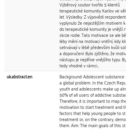
Výběrový soubor tvořilo 5 klientů
terapeutické komunity Karlov ve věku
let. Výsledky: Z výpovědi respondentů
vyplynulo že nejastějším motivem ke 
do terapeutické komunity je vnější mo
skrze rodie. Tato motivace se ale bě
léby mění na motivaci vnitřní, kdy klien
setrvávají v lébě především kvůli sobě
a doporučení: Bylo zjištěno, že motiva
nástupu je nejdříve vnějšího typu. Bylo
tedy vhodné v rámci...
uk.abstract.en
Background: Adolescent substance ab
a global problem. In the Czech Republi
youth and adolescents make up almo
50% of all users of addictive substanc
Therefore, it is important to map the
motivation to start treatment and the
factors that help young people to stay
treatment or, on the contrary, demoti
them. Aim: The main goals of this stu