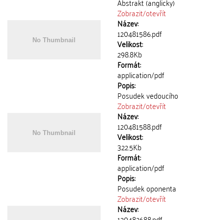
Abstrakt (anglicky)
Zobrazit/
otevřít
Název:
120481586.pdf
Velikost:
298.8Kb
Formát:
application/pdf
Popis:
Posudek vedoucího
Zobrazit/
otevřít
Název:
120481588.pdf
Velikost:
322.5Kb
Formát:
application/pdf
Popis:
Posudek oponenta
Zobrazit/
otevřít
Název:
120482688.pdf