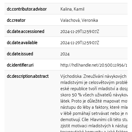
dc.contributor.advisor
Kalina, Kamil
dc.creator
Valachová, Veronika
dc.date.accessioned
2024-11-29T12:59:07Z
dc.date.available
2024-11-29T12:59:07Z
dc.date.issued
2024
dc.identifier.uri
http://hdl.handle.net/20.500.11956/19
dc.description.abstract
Východiska: Zneužívání návykových lá
mladistvými je celosvětovým problém
eské republice tvoří mladiství a dospíva
skoro 50 % všech uživatelů návykový
látek. Proto je důležité mapovat motiv
nástupu do léby a faktory, které mlad
v lébě pomáhají setrvávat nebo je na
demotivují. Cíle: Hlavními cíli této stud
zjistit motivaci mladistvých k nástupu
terapeutické komunity a jaké faktory j