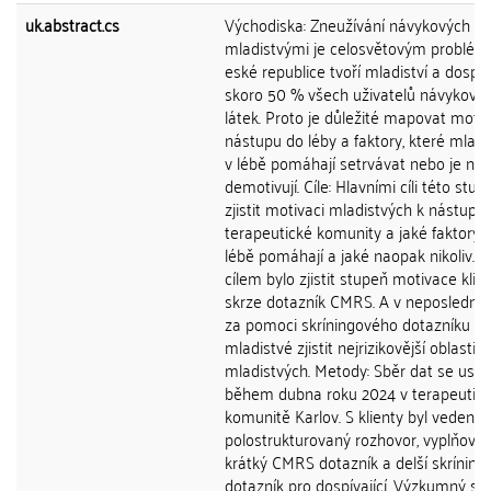
uk.abstract.cs
Východiska: Zneužívání návykových lá
mladistvými je celosvětovým problém
eské republice tvoří mladiství a dospíva
skoro 50 % všech uživatelů návykový
látek. Proto je důležité mapovat motiv
nástupu do léby a faktory, které mlad
v lébě pomáhají setrvávat nebo je na
demotivují. Cíle: Hlavními cíli této stud
zjistit motivaci mladistvých k nástupu
terapeutické komunity a jaké faktory j
lébě pomáhají a jaké naopak nikoliv. 
cílem bylo zjistit stupeň motivace klie
skrze dotazník CMRS. A v neposlední 
za pomoci skríningového dotazníku pr
mladistvé zjistit nejrizikovější oblasti ž
mladistvých. Metody: Sběr dat se usku
během dubna roku 2024 v terapeutic
komunitě Karlov. S klienty byl veden
polostrukturovaný rozhovor, vyplňovali
krátký CMRS dotazník a delší skríning
dotazník pro dospívající. Výzkumný so