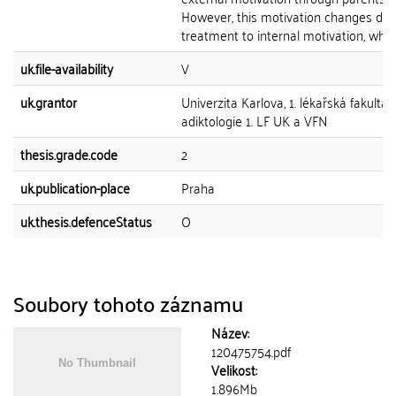
However, this motivation changes dur
treatment to internal motivation, when.
uk.file-availability
V
uk.grantor
Univerzita Karlova, 1. lékařská fakulta, 
adiktologie 1. LF UK a VFN
thesis.grade.code
2
uk.publication-place
Praha
uk.thesis.defenceStatus
O
Soubory tohoto záznamu
Název:
120475754.pdf
Velikost:
1.896Mb