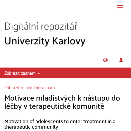
Přeskočit na obsah
Přepn
navig
Zobrazit záznam
Zobrazit minimální záznam
Motivace mladistvých k nástupu do
léčby v terapeutické komunitě
Motivation of adolescents to enter treatment in a
therapeutic community