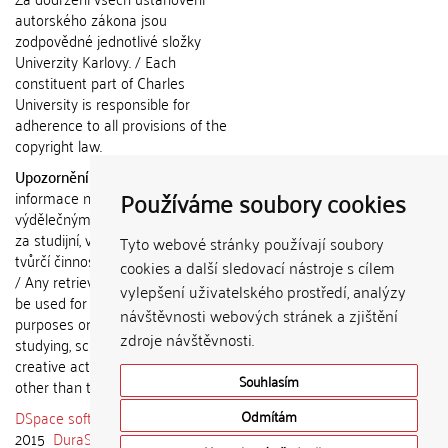
autorského zákona jsou
zodpovědné jednotlivé složky
Univerzity Karlovy. / Each
constituent part of Charles
University is responsible for
adherence to all provisions of the
copyright law.
Upozornění / Notice:
Získané
Používáme soubory cookies
informace nemohou být použity k
výdělečným účelům nebo vydávány
za studijní, vědeckou nebo jinou
Tyto webové stránky používají soubory
tvůrčí činnost jiné osoby než autora.
cookies a další sledovací nástroje s cílem
/ Any retrieved information shall not
vylepšení uživatelského prostředí, analýzy
be used for any commercial
návštěvnosti webových stránek a zjištění
purposes or claimed as results of
zdroje návštěvnosti.
studying, scientific or any other
creative activities of any person
Souhlasím
other than the author.
DSpace software
copyright © 2002-
Odmítám
2015
DuraSpace