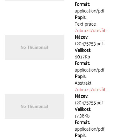
Formát:
application/pdf
Popis:
Text práce
Zobrazit/
otevřít
Název:
120475753.pdf
Velikost:
60.17Kb
Formát:
application/pdf
Popis:
Abstrakt
Zobrazit/
otevřít
Název:
120475755.pdf
Velikost:
17.38Kb
Formát:
application/pdf
Popis: