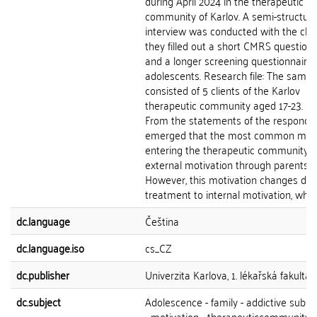
during April 2024 in the therapeutic
community of Karlov. A semi-structur
interview was conducted with the clien
they filled out a short CMRS question
and a longer screening questionnaire 
adolescents. Research file: The sampl
consisted of 5 clients of the Karlov
therapeutic community aged 17-23. Re
From the statements of the respondent
emerged that the most common moti
entering the therapeutic community i
external motivation through parents.
However, this motivation changes dur
treatment to internal motivation, when.
dc.language
Čeština
dc.language.iso
cs_CZ
dc.publisher
Univerzita Karlova, 1. lékařská fakulta
dc.subject
Adolescence - family - addictive subs
- motivation - therapeuticcommunity