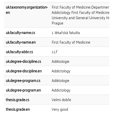
uk.taxonomy.organization-
First Faculty of Medicine::Department 
en
Addictology First Faculty of Medicine 
University and General University Hosp
Prague
uk.faculty-name.cs
1. lékařská fakulta
uk.faculty-name.en
First Faculty of Medicine
uk.faculty-abbr.cs
1.LF
uk.degree-discipline.cs
Adiktologie
uk.degree-discipline.en
Addictology
uk.degree-program.cs
Adiktologie
uk.degree-program.en
Addictology
thesis.grade.cs
Velmi dobře
thesis.grade.en
Very good