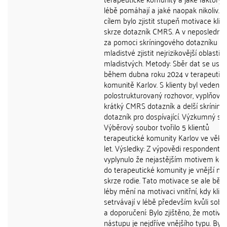
lébě pomáhají a jaké naopak nikoliv. 
cílem bylo zjistit stupeň motivace klie
skrze dotazník CMRS. A v neposlední 
za pomoci skríningového dotazníku pr
mladistvé zjistit nejrizikovější oblasti ž
mladistvých. Metody: Sběr dat se usku
během dubna roku 2024 v terapeutic
komunitě Karlov. S klienty byl veden
polostrukturovaný rozhovor, vyplňovali
krátký CMRS dotazník a delší skríning
dotazník pro dospívající. Výzkumný so
Výběrový soubor tvořilo 5 klientů
terapeutické komunity Karlov ve věku
let. Výsledky: Z výpovědi respondentů
vyplynulo že nejastějším motivem ke 
do terapeutické komunity je vnější mo
skrze rodie. Tato motivace se ale bě
léby mění na motivaci vnitřní, kdy klien
setrvávají v lébě především kvůli sobě
a doporučení: Bylo zjištěno, že motiva
nástupu je nejdříve vnějšího typu. Bylo