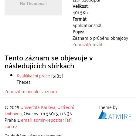
Velikost:
401.5Kb
Formát:
application/pdf
Popis:
Záznam o průběhu obhajoby
Zobrazit/
otevřít
Tento záznam se objevuje v
následujících sbírkách
Kvalifikační práce
[5135]
Theses
Zobrazit minimální záznam
© 2025
Univerzita Karlova
,
Ústřední
Theme by
knihovna
, Ovocný trh 560/5, 116 36
Praha 1;
email: admin-repozitar [at]
cuni.cz
Za dodržení všech ustanovení