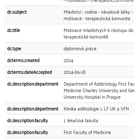
dc.subject
Mladiství - rodina - návykové látky -
motivace - terapeutická komunita
dc.title
Motivace mladistvých k nástupu do lé
terapeutické komunitě
dc.type
diplomová práce
dcterms.created
2024
dcterms.dateAccepted
2024-06-18
dc.description.department
Department of Addictology First Facult
Medicine Charles University and Gene
University Hospital in Prague
dc.description.department
Klinika adiktologie 1. LF UK a VFN
dc.description.faculty
1. lékařská fakulta
dc.description.faculty
First Faculty of Medicine