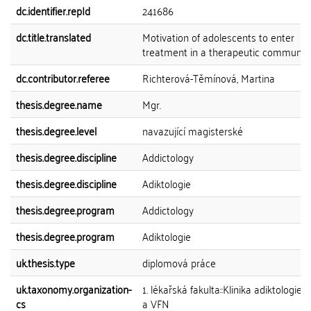
dc.identifier.repId
241686
dc.title.translated
Motivation of adolescents to enter
treatment in a therapeutic communit
dc.contributor.referee
Richterová-Těmínová, Martina
thesis.degree.name
Mgr.
thesis.degree.level
navazující magisterské
thesis.degree.discipline
Addictology
thesis.degree.discipline
Adiktologie
thesis.degree.program
Addictology
thesis.degree.program
Adiktologie
uk.thesis.type
diplomová práce
uk.taxonomy.organization-
1. lékařská fakulta::Klinika adiktologie 
cs
a VFN