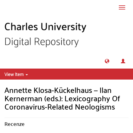
Skip to main content
Toggl
navig
View Item
Annette Klosa-Kückelhaus — Ilan
Kernerman (eds.): Lexicography Of
Coronavirus-Related Neologisms
Recenze