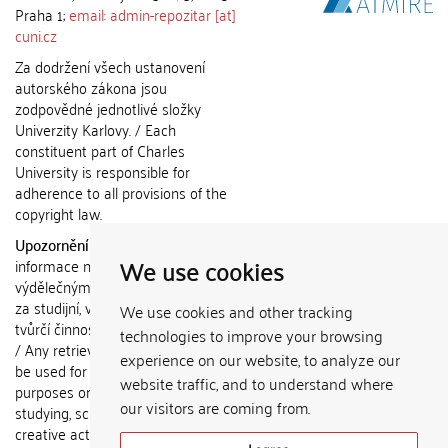
Praha 1;
email: admin-repozitar [at]
cuni.cz
Za dodržení všech ustanovení
autorského zákona jsou
zodpovědné jednotlivé složky
Univerzity Karlovy. / Each
constituent part of Charles
University is responsible for
adherence to all provisions of the
copyright law.
Upozornění / Notice:
Získané
We use cookies
informace nemohou být použity k
výdělečným účelům nebo vydávány
za studijní, vědeckou nebo jinou
We use cookies and other tracking
tvůrčí činnost jiné osoby než autora.
technologies to improve your browsing
/ Any retrieved information shall not
experience on our website, to analyze our
be used for any commercial
website traffic, and to understand where
purposes or claimed as results of
our visitors are coming from.
studying, scientific or any other
creative activities of any person