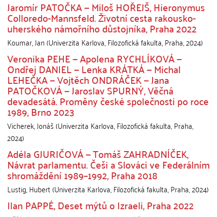
Jaromír PATOČKA — Miloš HOŘEJŠ, Hieronymus
Colloredo-Mannsfeld. Životní cesta rakousko-
uherského námořního důstojníka, Praha 2022
Koumar, Jan
(
Univerzita Karlova, Filozofická fakulta
,
Praha
,
2024
)
Veronika PEHE — Apolena RYCHLÍKOVÁ —
Ondřej DANIEL — Lenka KRÁTKÁ — Michal
LEHEČKA — Vojtěch ONDRÁČEK — Jana
PATOČKOVÁ — Jaroslav SPURNÝ, Věčná
devadesátá. Proměny české společnosti po roce
1989, Brno 2023
Vicherek, Jonáš
(
Univerzita Karlova, Filozofická fakulta
,
Praha
,
2024
)
Adéla GJURIČOVÁ — Tomáš ZAHRADNÍČEK,
Návrat parlamentu. Češi a Slováci ve Federálním
shromáždění 1989–1992, Praha 2018
Lustig, Hubert
(
Univerzita Karlova, Filozofická fakulta
,
Praha
,
2024
)
Ilan PAPPÉ, Deset mýtů o Izraeli, Praha 2022