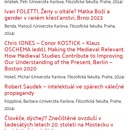
Jeřábek, Petr
(
Univerzita Karlova, Filozofická fakulta
,
Praha
,
2024
)
Ivan FOLETTI, Ženy u oltáře? Matka Boží a
gender v raném křesťanství, Brno 2023
Benda, Matouš
(
Univerzita Karlova, Filozofická fakulta
,
Praha
,
2024
)
Chris JONES — Conor KOSTICK — Klaus
OSCHEMA (edd.), Making the Medieval Relevant.
How Medieval Studies Contribute to Improving
Our Understanding of the Present, Berlin —
Boston 2020
Hokeš, Michal
(
Univerzita Karlova, Filozofická fakulta
,
Praha
,
2024
)
Robert Saudek — intelektuál ve spárech válečné
propagandy
Köpplová, Barbara
(
Univerzita Karlova, Filozofická fakulta
,
Praha
,
2024
)
Člověče, dýchej!? Znečištěné ovzduší v
šedesátých letech 20. století na Mostecku v