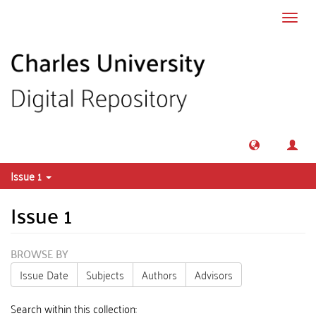
Skip to main content
Toggl
navig
Issue 1
Issue 1
BROWSE BY
Issue Date
Subjects
Authors
Advisors
Search within this collection: