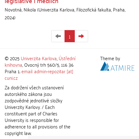
legislativě i médiích
Novotná, Nikola
(
Univerzita Karlova, Filozofická fakulta
,
Praha
,
2024
)
1
© 2025
Univerzita Karlova
,
Ústřední
Theme by
knihovna
, Ovocný trh 560/5, 116 36
Praha 1;
email: admin-repozitar [at]
cuni.cz
Za dodržení všech ustanovení
autorského zákona jsou
zodpovědné jednotlivé složky
Univerzity Karlovy. / Each
constituent part of Charles
University is responsible for
adherence to all provisions of the
copyright law.