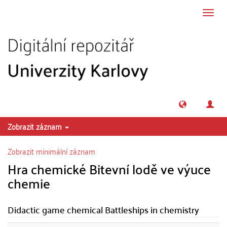
Přeskočit na obsah
Přepn
navig
Zobrazit záznam
Zobrazit minimální záznam
Hra chemické Bitevní lodě ve výuce
chemie
Didactic game chemical Battleships in chemistry