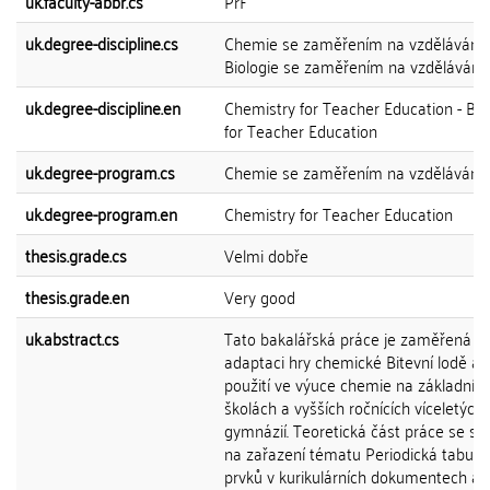
uk.faculty-abbr.cs
PřF
uk.degree-discipline.cs
Chemie se zaměřením na vzdělávání 
Biologie se zaměřením na vzdělávání
uk.degree-discipline.en
Chemistry for Teacher Education - Bio
for Teacher Education
uk.degree-program.cs
Chemie se zaměřením na vzdělávání
uk.degree-program.en
Chemistry for Teacher Education
thesis.grade.cs
Velmi dobře
thesis.grade.en
Very good
uk.abstract.cs
Tato bakalářská práce je zaměřená n
adaptaci hry chemické Bitevní lodě a je
použití ve výuce chemie na základníc
školách a vyšších ročnících víceletých
gymnázií. Teoretická část práce se so
na zařazení tématu Periodická tabulk
prvků v kurikulárních dokumentech a