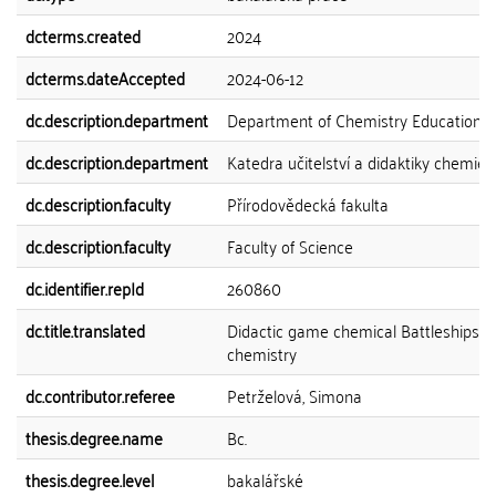
dcterms.created
2024
dcterms.dateAccepted
2024-06-12
dc.description.department
Department of Chemistry Education
dc.description.department
Katedra učitelství a didaktiky chemie
dc.description.faculty
Přírodovědecká fakulta
dc.description.faculty
Faculty of Science
dc.identifier.repId
260860
dc.title.translated
Didactic game chemical Battleships in
chemistry
dc.contributor.referee
Petrželová, Simona
thesis.degree.name
Bc.
thesis.degree.level
bakalářské