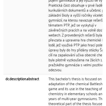
pojem gamifikace a její využití ve výuc
Praktická část obsahuje v prvé řadě r
kurikulárních dokumentů a učebnic pr
základní školy a vyšší ročníky víceletý
gymnázií, na kterou navazuje rešerše 
tématem PTP, jež se vyskytují v
závěrečných pracích a na volně dost
webech. Z provedených rešerší byla
převzata a upravena hra chemické Bit
lodě, jež využívá PTP jako hrací pole. 
úpravy byly do hry přidány otázky Šanc
cílí na zapakování učiva obecné chemi
byla pilotně vyzkoušena na žácích 1. r
pražského gymnázia s velmi pozitivní
odezvou.
dc.description.abstract
This bachelor's thesis is focused on th
adaptation of the chemical Battleship
game and its use in the teaching of
chemistry in elementary schools and 
years of multi-year gymnasiums. The
theoretical part of the thesis focuses 