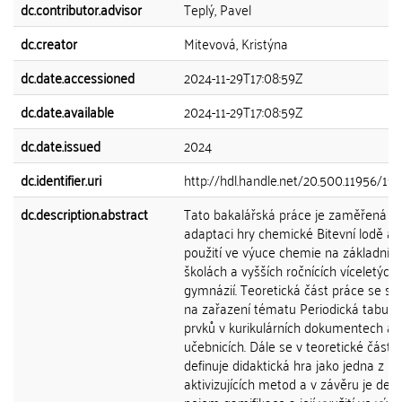
dc.contributor.advisor
Teplý, Pavel
dc.creator
Mitevová, Kristýna
dc.date.accessioned
2024-11-29T17:08:59Z
dc.date.available
2024-11-29T17:08:59Z
dc.date.issued
2024
dc.identifier.uri
http://hdl.handle.net/20.500.11956/19
dc.description.abstract
Tato bakalářská práce je zaměřená n
adaptaci hry chemické Bitevní lodě a je
použití ve výuce chemie na základníc
školách a vyšších ročnících víceletých
gymnázií. Teoretická část práce se so
na zařazení tématu Periodická tabulk
prvků v kurikulárních dokumentech a
učebnicích. Dále se v teoretické části
definuje didaktická hra jako jedna z
aktivizujících metod a v závěru je def