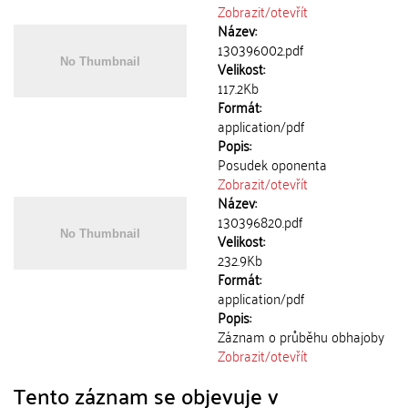
Zobrazit/
otevřít
Název:
130396002.pdf
Velikost:
117.2Kb
Formát:
application/pdf
Popis:
Posudek oponenta
Zobrazit/
otevřít
Název:
130396820.pdf
Velikost:
232.9Kb
Formát:
application/pdf
Popis:
Záznam o průběhu obhajoby
Zobrazit/
otevřít
Tento záznam se objevuje v