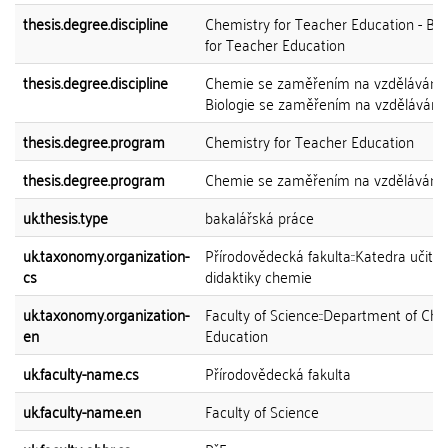
thesis.degree.discipline
Chemistry for Teacher Education - Bio
for Teacher Education
thesis.degree.discipline
Chemie se zaměřením na vzdělávání 
Biologie se zaměřením na vzdělávání
thesis.degree.program
Chemistry for Teacher Education
thesis.degree.program
Chemie se zaměřením na vzdělávání
uk.thesis.type
bakalářská práce
uk.taxonomy.organization-
Přírodovědecká fakulta::Katedra učitels
cs
didaktiky chemie
uk.taxonomy.organization-
Faculty of Science::Department of Che
en
Education
uk.faculty-name.cs
Přírodovědecká fakulta
uk.faculty-name.en
Faculty of Science