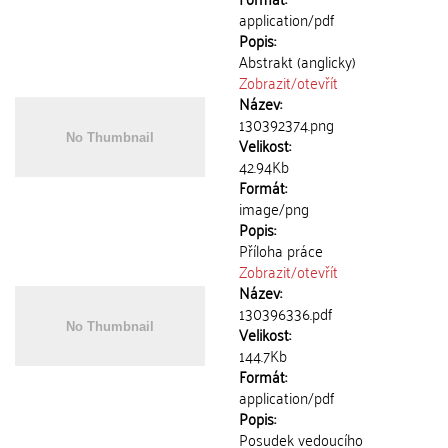
application/pdf
Popis:
Abstrakt (anglicky)
Zobrazit/
otevřít
Název:
130392374.png
Velikost:
42.94Kb
Formát:
image/png
Popis:
Příloha práce
Zobrazit/
otevřít
Název:
130396336.pdf
Velikost:
144.7Kb
Formát:
application/pdf
Popis:
Posudek vedoucího