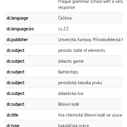
Prague grammar school with a very po
response.
dc.language
Čeština
dc.language.iso
cs_CZ
dc.publisher
Univerzita Karlova, Přírodovědecká fak
dc.subject
periodic table of elements
dc.subject
didactic game
dc.subject
Battleships
dc.subject
periodická tabulka prvku
dc.subject
didaktická hra
dc.subject
Bitevní lodě
dc.title
Hra chemické Bitevní lodě ve výuce 
dc.type
bakalářská práce