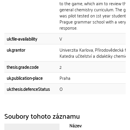
to the game, which aim to review the
general chemistry curriculum. The g
was pilot tested on 1st year students 
Prague grammar school with a very po
response.
uk.file-availability
V
uk.grantor
Univerzita Karlova, Přírodovědecká fak
Katedra učitelství a didaktiky chemie
thesis.grade.code
2
uk.publication-place
Praha
uk.thesis.defenceStatus
O
Soubory tohoto záznamu
Název: