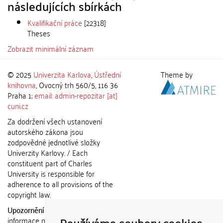
následujících sbírkách
Kvalifikační práce
[22318]
Theses
Zobrazit minimální záznam
© 2025
Univerzita Karlova
,
Ústřední
Theme by
knihovna
, Ovocný trh 560/5, 116 36
Praha 1;
email: admin-repozitar [at]
cuni.cz
Za dodržení všech ustanovení
autorského zákona jsou
zodpovědné jednotlivé složky
Univerzity Karlovy. / Each
constituent part of Charles
University is responsible for
adherence to all provisions of the
copyright law.
Upozornění / Notice:
Získané
Používáme soubory cookies
informace nemohou být použity k