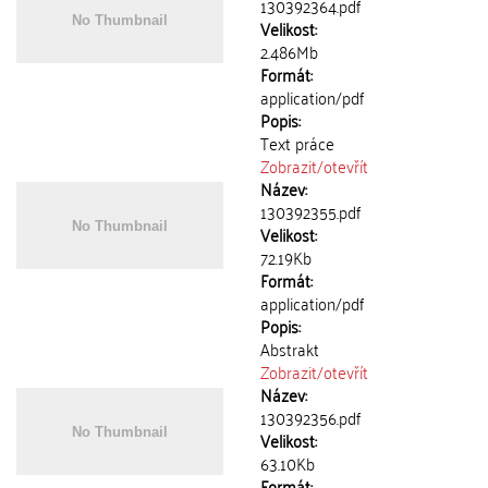
130392364.pdf
Velikost:
2.486Mb
Formát:
application/pdf
Popis:
Text práce
Zobrazit/
otevřít
Název:
130392355.pdf
Velikost:
72.19Kb
Formát:
application/pdf
Popis:
Abstrakt
Zobrazit/
otevřít
Název:
130392356.pdf
Velikost:
63.10Kb
Formát: