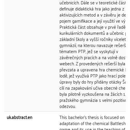
učebnicích. Dále se v teoretické části
definuje didaktická hra jako jedna z
aktivizujících metod a v závěru je def
pojem gamifikace a její využití ve výuc
Praktická část obsahuje v prvé řadě r
kurikulárních dokumentů a učebnic pr
základní školy a vyšší ročníky víceletý
gymnázií, na kterou navazuje rešerše 
tématem PTP, jež se vyskytují v
závěrečných pracích a na volně dost
webech. Z provedených rešerší byla
převzata a upravena hra chemické Bit
lodě, jež využívá PTP jako hrací pole. 
úpravy byly do hry přidány otázky Šanc
cílí na zapakování učiva obecné chemi
byla pilotně vyzkoušena na žácích 1. r
pražského gymnázia s velmi pozitivní
odezvou.
uk.abstract.en
This bachelor's thesis is focused on th
adaptation of the chemical Battleship
game and its use in the teaching of