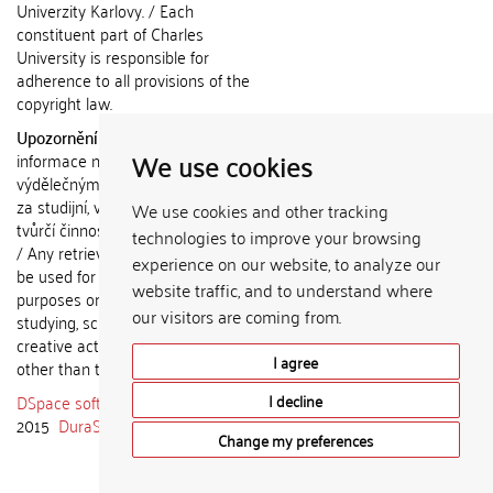
Univerzity Karlovy. / Each
constituent part of Charles
University is responsible for
adherence to all provisions of the
copyright law.
Upozornění / Notice:
Získané
We use cookies
informace nemohou být použity k
výdělečným účelům nebo vydávány
za studijní, vědeckou nebo jinou
We use cookies and other tracking
tvůrčí činnost jiné osoby než autora.
technologies to improve your browsing
/ Any retrieved information shall not
experience on our website, to analyze our
be used for any commercial
website traffic, and to understand where
purposes or claimed as results of
our visitors are coming from.
studying, scientific or any other
creative activities of any person
I agree
other than the author.
DSpace software
copyright © 2002-
I decline
2015
DuraSpace
Change my preferences