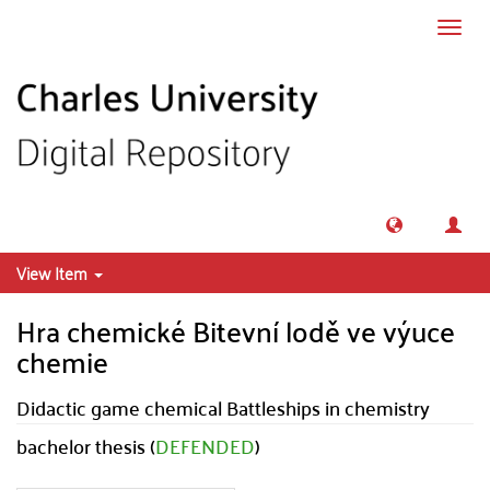
Skip to main content
Toggl
navig
View Item
Hra chemické Bitevní lodě ve výuce
chemie
Didactic game chemical Battleships in chemistry
bachelor thesis (
DEFENDED
)