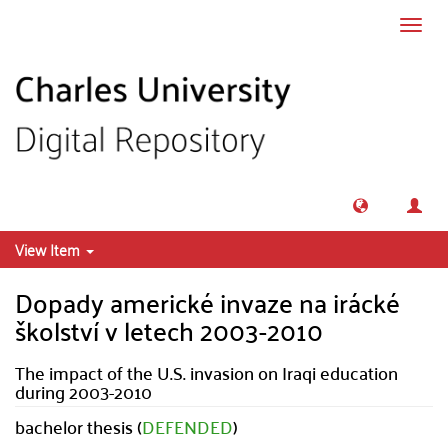
Skip to main content
Toggl
navig
View Item
Dopady americké invaze na irácké
školství v letech 2003-2010
The impact of the U.S. invasion on Iraqi education
during 2003-2010
bachelor thesis (
DEFENDED
)