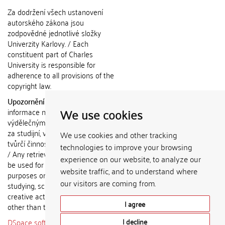
Za dodržení všech ustanovení
autorského zákona jsou
zodpovědné jednotlivé složky
Univerzity Karlovy. / Each
constituent part of Charles
University is responsible for
adherence to all provisions of the
copyright law.
Upozornění / Notice:
Získané
We use cookies
informace nemohou být použity k
výdělečným účelům nebo vydávány
za studijní, vědeckou nebo jinou
We use cookies and other tracking
tvůrčí činnost jiné osoby než autora.
technologies to improve your browsing
/ Any retrieved information shall not
experience on our website, to analyze our
be used for any commercial
website traffic, and to understand where
purposes or claimed as results of
our visitors are coming from.
studying, scientific or any other
creative activities of any person
I agree
other than the author.
DSpace software
copyright © 2002-
I decline