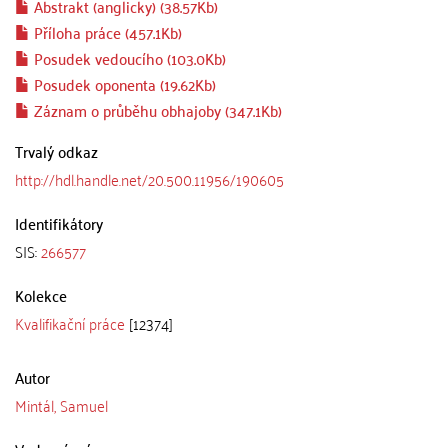
Abstrakt (anglicky) (38.57Kb)
Příloha práce (457.1Kb)
Posudek vedoucího (103.0Kb)
Posudek oponenta (19.62Kb)
Záznam o průběhu obhajoby (347.1Kb)
Trvalý odkaz
http://hdl.handle.net/20.500.11956/190605
Identifikátory
SIS:
266577
Kolekce
Kvalifikační práce
[12374]
Autor
Mintál, Samuel