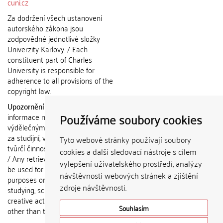
cuni.cz
Za dodržení všech ustanovení
autorského zákona jsou
zodpovědné jednotlivé složky
Univerzity Karlovy. / Each
constituent part of Charles
University is responsible for
adherence to all provisions of the
copyright law.
Upozornění / Notice:
Získané
Používáme soubory cookies
informace nemohou být použity k
výdělečným účelům nebo vydávány
za studijní, vědeckou nebo jinou
Tyto webové stránky používají soubory
tvůrčí činnost jiné osoby než autora.
cookies a další sledovací nástroje s cílem
/ Any retrieved information shall not
vylepšení uživatelského prostředí, analýzy
be used for any commercial
návštěvnosti webových stránek a zjištění
purposes or claimed as results of
zdroje návštěvnosti.
studying, scientific or any other
creative activities of any person
Souhlasím
other than the author.