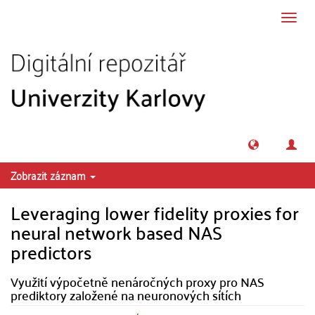
Přeskočit na obsah
Přepn
navig
Zobrazit záznam
Leveraging lower fidelity proxies for
neural network based NAS
predictors
Využití výpočetně nenáročných proxy pro NAS
prediktory založené na neuronových sítích