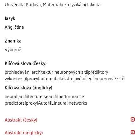
Univerzita Karlova, Matematicko-fyzikální fakulta
Jazyk
Angličtina
Známka
Výborně
Klíčová slova (česky)
prohledávání architektur neuronových sítí|prediktory
výkonnosti|proxy|automatické strojové učení|neuronové sítě
Klíčová slova (anglicky)
neural architecture search|performance
predictors|proxy|AutoML|neural networks
Abstrakt (česky)
Abstrakt (anglicky)