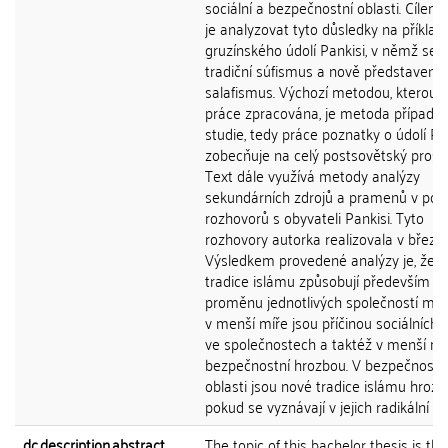
sociální a bezpečnostní oblasti. Cílem
je analyzovat tyto důsledky na příklad
gruzínského údolí Pankisi, v němž se s
tradiční súfismus a nově představený
salafismus. Výchozí metodou, kterou j
práce zpracována, je metoda případo
studie, tedy práce poznatky o údolí Pa
zobecňuje na celý postsovětský prosto
Text dále využívá metody analýzy
sekundárních zdrojů a pramenů v po
rozhovorů s obyvateli Pankisi. Tyto
rozhovory autorka realizovala v březn
Výsledkem provedené analýzy je, že 
tradice islámu způsobují především ku
proměnu jednotlivých společností mus
v menší míře jsou příčinou sociálních
ve společnostech a taktéž v menší mí
bezpečnostní hrozbou. V bezpečnostn
oblasti jsou nové tradice islámu hrozb
pokud se vyznávají v jejich radikální f
dc.description.abstract
The topic of this bachelor thesis is the