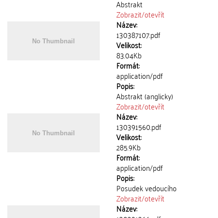
Abstrakt
Zobrazit/
otevřít
Název:
130387107.pdf
Velikost:
83.04Kb
Formát:
application/pdf
Popis:
Abstrakt (anglicky)
Zobrazit/
otevřít
Název:
130391560.pdf
Velikost:
285.9Kb
Formát:
application/pdf
Popis:
Posudek vedoucího
Zobrazit/
otevřít
Název: