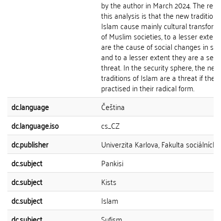
by the author in March 2024. The resul
this analysis is that the new traditions
Islam cause mainly cultural transform
of Muslim societies, to a lesser extent
are the cause of social changes in soc
and to a lesser extent they are a secu
threat. In the security sphere, the new
traditions of Islam are a threat if they
practised in their radical form.
dc.language
Čeština
dc.language.iso
cs_CZ
dc.publisher
Univerzita Karlova, Fakulta sociálních 
dc.subject
Pankisi
dc.subject
Kists
dc.subject
Islam
dc.subject
Sufism