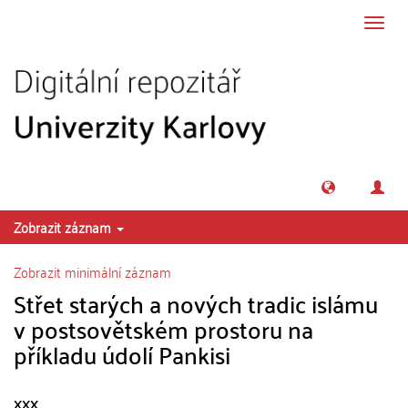
Přeskočit na obsah
Přepn
navig
Zobrazit záznam
Zobrazit minimální záznam
Střet starých a nových tradic islámu
v postsovětském prostoru na
příkladu údolí Pankisi
xxx