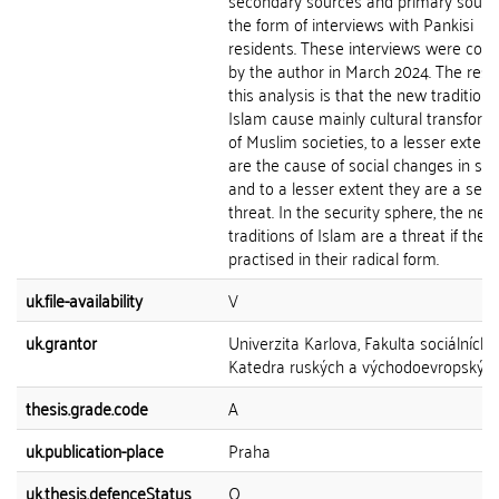
secondary sources and primary source
the form of interviews with Pankisi
residents. These interviews were con
by the author in March 2024. The resul
this analysis is that the new traditions
Islam cause mainly cultural transform
of Muslim societies, to a lesser extent
are the cause of social changes in soc
and to a lesser extent they are a secu
threat. In the security sphere, the new
traditions of Islam are a threat if they
practised in their radical form.
uk.file-availability
V
uk.grantor
Univerzita Karlova, Fakulta sociálních 
Katedra ruských a východoevropských 
thesis.grade.code
A
uk.publication-place
Praha
uk.thesis.defenceStatus
O