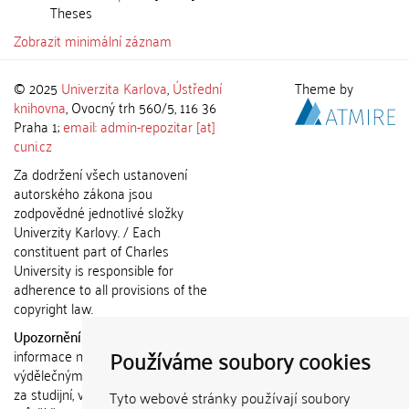
Theses
Zobrazit minimální záznam
© 2025
Univerzita Karlova
,
Ústřední
Theme by
knihovna
, Ovocný trh 560/5, 116 36
Praha 1;
email: admin-repozitar [at]
cuni.cz
Za dodržení všech ustanovení
autorského zákona jsou
zodpovědné jednotlivé složky
Univerzity Karlovy. / Each
constituent part of Charles
University is responsible for
adherence to all provisions of the
copyright law.
Upozornění / Notice:
Získané
Používáme soubory cookies
informace nemohou být použity k
výdělečným účelům nebo vydávány
za studijní, vědeckou nebo jinou
Tyto webové stránky používají soubory