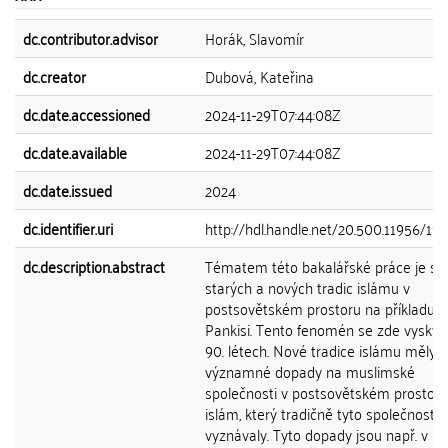
dc.contributor.advisor
Horák, Slavomír
dc.creator
Dubová, Kateřina
dc.date.accessioned
2024-11-29T07:44:08Z
dc.date.available
2024-11-29T07:44:08Z
dc.date.issued
2024
dc.identifier.uri
http://hdl.handle.net/20.500.11956/19
dc.description.abstract
Tématem této bakalářské práce je stř
starých a nových tradic islámu v
postsovětském prostoru na příkladu ú
Pankisi. Tento fenomén se zde vyskytn
90. létech. Nové tradice islámu měly
významné dopady na muslimské
společnosti v postsovětském prostoru
islám, který tradičně tyto společnosti
vyznávaly. Tyto dopady jsou např. v kul