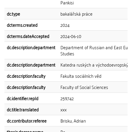
Pankisi
dc.type
bakalářská práce
dcterms.created
2024
dcterms.dateAccepted
2024-06-10
dc.description.department
Department of Russian and East Eur
Studies
dc.description.department
Katedra ruských a východoevropských 
dc.description.faculty
Fakulta sociálních věd
dc.description.faculty
Faculty of Social Sciences
dc.identifier.repId
259742
dc.title.translated
xxx
dc.contributor.referee
Brisku, Adrian
thesis.degree.name
Bc.