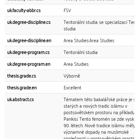
uk.faculty-abbr.cs
FSV
uk.degree-discipline.cs
Teritoriální studia se specializací Terito
studia
uk.degree-discipline.en
Area Studies:Area Studies
uk.degree-program.cs
Teritoriální studia
uk.degree-program.en
Area Studies
thesis.grade.cs
Výborně
thesis.grade.en
Excellent
uk.abstract.cs
Tématem této bakalářské práce je stř
starých a nových tradic islámu v
postsovětském prostoru na příkladu ú
Pankisi. Tento fenomén se zde vyskytn
90. létech. Nové tradice islámu měly
významné dopady na muslimské
společnosti v postsovětském prostoru