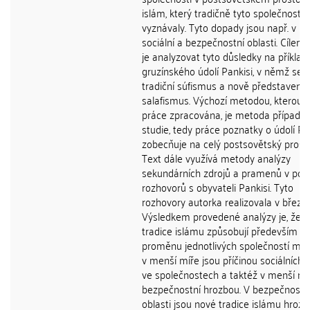
islám, který tradičně tyto společnosti
vyznávaly. Tyto dopady jsou např. v kul
sociální a bezpečnostní oblasti. Cílem
je analyzovat tyto důsledky na příklad
gruzínského údolí Pankisi, v němž se s
tradiční súfismus a nově představený
salafismus. Výchozí metodou, kterou j
práce zpracována, je metoda případo
studie, tedy práce poznatky o údolí Pa
zobecňuje na celý postsovětský prosto
Text dále využívá metody analýzy
sekundárních zdrojů a pramenů v po
rozhovorů s obyvateli Pankisi. Tyto
rozhovory autorka realizovala v březn
Výsledkem provedené analýzy je, že 
tradice islámu způsobují především ku
proměnu jednotlivých společností mus
v menší míře jsou příčinou sociálních
ve společnostech a taktéž v menší mí
bezpečnostní hrozbou. V bezpečnostn
oblasti jsou nové tradice islámu hrozb