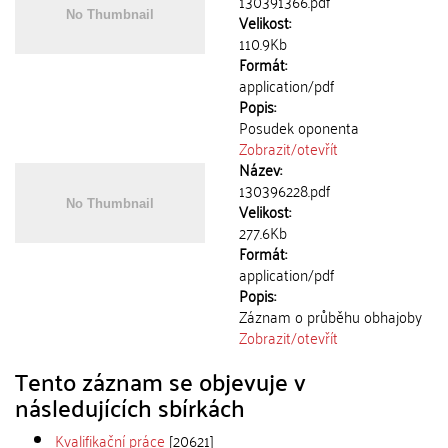
130391366.pdf
Velikost:
110.9Kb
Formát:
application/pdf
Popis:
Posudek oponenta
Zobrazit/
otevřít
Název:
130396228.pdf
Velikost:
277.6Kb
Formát:
application/pdf
Popis:
Záznam o průběhu obhajoby
Zobrazit/
otevřít
Tento záznam se objevuje v
následujících sbírkách
Kvalifikační práce
[20621]