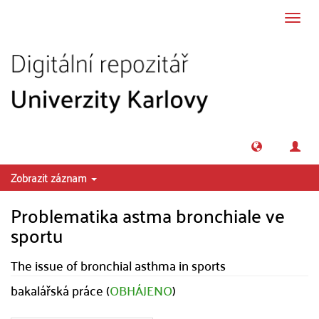
Přeskočit na obsah
Přepn
navig
Zobrazit záznam
Problematika astma bronchiale ve
sportu
The issue of bronchial asthma in sports
bakalářská práce (
OBHÁJENO
)