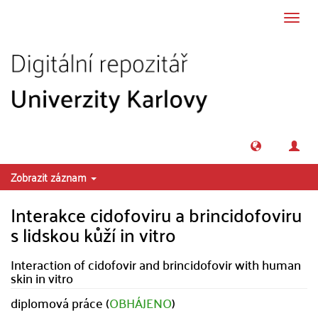
Přeskočit na obsah
Přepn
navig
Zobrazit záznam
Interakce cidofoviru a brincidofoviru
s lidskou kůží in vitro
Interaction of cidofovir and brincidofovir with human
skin in vitro
diplomová práce (
OBHÁJENO
)