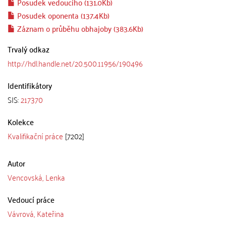
Posudek vedoucího (131.0Kb)
Posudek oponenta (137.4Kb)
Záznam o průběhu obhajoby (383.6Kb)
Trvalý odkaz
http://hdl.handle.net/20.500.11956/190496
Identifikátory
SIS:
217370
Kolekce
Kvalifikační práce
[7202]
Autor
Vencovská, Lenka
Vedoucí práce
Vávrová, Kateřina