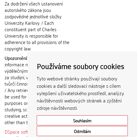
Za dodržení všech ustanovení
autorského zákona jsou
zodpovědné jednotlivé složky
Univerzity Karlovy. / Each
constituent part of Charles
University is responsible for
adherence to all provisions of the
copyright law.
Upozornění / Notice:
Získané
Používáme soubory cookies
informace nemohou být použity k
výdělečným účelům nebo vydávány
za studijní, vědeckou nebo jinou
Tyto webové stránky používají soubory
tvůrčí činnost jiné osoby než autora.
cookies a další sledovací nástroje s cílem
/ Any retrieved information shall not
vylepšení uživatelského prostředí, analýzy
be used for any commercial
návštěvnosti webových stránek a zjištění
purposes or claimed as results of
zdroje návštěvnosti.
studying, scientific or any other
creative activities of any person
Souhlasím
other than the author.
DSpace software
copyright © 2002-
Odmítám