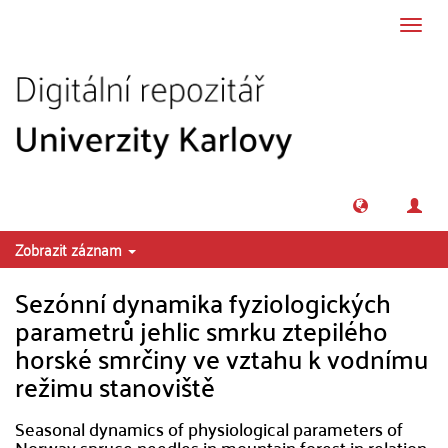
Přeskočit na obsah
Přepn
navig
Zobrazit záznam
Sezónní dynamika fyziologických
parametrů jehlic smrku ztepilého
horské smrčiny ve vztahu k vodnímu
režimu stanoviště
Seasonal dynamics of physiological parameters of
Norway spruce needles in mountain forest in relation