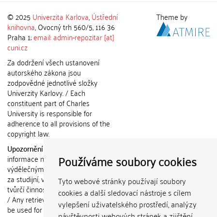
© 2025
Univerzita Karlova
,
Ústřední
Theme by
knihovna
, Ovocný trh 560/5, 116 36
Praha 1;
email: admin-repozitar [at]
cuni.cz
Za dodržení všech ustanovení
autorského zákona jsou
zodpovědné jednotlivé složky
Univerzity Karlovy. / Each
constituent part of Charles
University is responsible for
adherence to all provisions of the
copyright law.
Upozornění / Notice:
Získané
Používáme soubory cookies
informace nemohou být použity k
výdělečným účelům nebo vydávány
za studijní, vědeckou nebo jinou
Tyto webové stránky používají soubory
tvůrčí činnost jiné osoby než autora.
cookies a další sledovací nástroje s cílem
/ Any retrieved information shall not
vylepšení uživatelského prostředí, analýzy
be used for any commercial
návštěvnosti webových stránek a zjištění