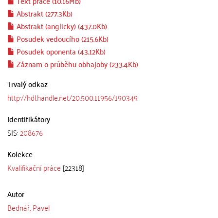
Text práce (10.16Mb)
Abstrakt (277.3Kb)
Abstrakt (anglicky) (437.0Kb)
Posudek vedoucího (215.6Kb)
Posudek oponenta (43.12Kb)
Záznam o průběhu obhajoby (233.4Kb)
Trvalý odkaz
http://hdl.handle.net/20.500.11956/190349
Identifikátory
SIS:
208676
Kolekce
Kvalifikační práce
[22318]
Autor
Bednář, Pavel