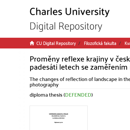
Skip to main content
CU Digital Repository
Filozofická fakulta
Kva
Proměny reflexe krajiny v čes
padesáti letech se zaměřením n
The changes of reflection of landscape in the
photography
diploma thesis (
DEFENDED
)