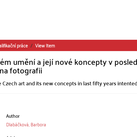
lifikační práce
View Item
kém umění a její nové koncepty v posle
a fotografii
 Czech art and its new concepts in last fifty years intente
Author
Dlabáčková, Barbora