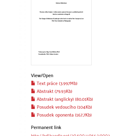
View/
Open
Text práce (3.997Mb)
Abstrakt (79.93Kb)
Abstrakt (anglicky) (80.01Kb)
Posudek vedoucího (104Kb)
Posudek oponenta (167.7Kb)
Permanent link
http://hdl.handle.net/20.500.11956/19002