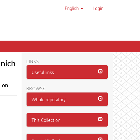
English
Login
dních
LINKS
Useful links
d on
BROWSE
Whole repository
This Collection