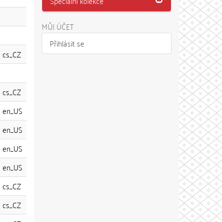
Speciální kolekce
MŮJ ÚČET
Přihlásit se
cs_CZ
cs_CZ
en_US
en_US
en_US
en_US
cs_CZ
cs_CZ