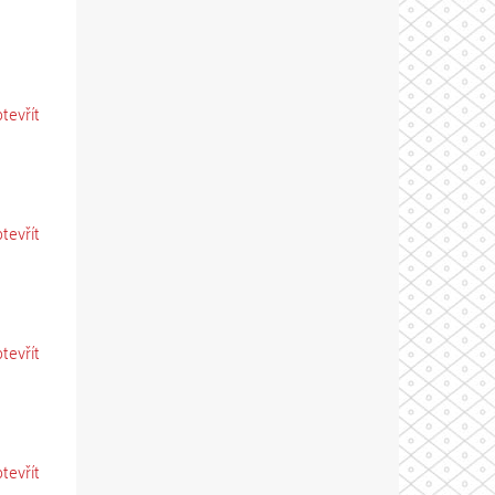
otevřít
otevřít
otevřít
otevřít