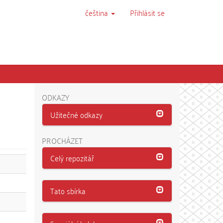
čeština
Přihlásit se
ODKAZY
Užitečné odkazy
PROCHÁZET
Celý repozitář
Tato sbírka