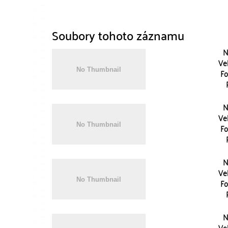
Soubory tohoto záznamu
N
Vel
Fo
N
Vel
Fo
N
Vel
Fo
N
Vel