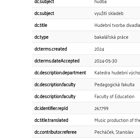
dc.subject
hudba
dc.subject
využití skladeb
dc.title
Hudební tvorba divadla
dc.type
bakalářská práce
dcterms.created
2024
dcterms.dateAccepted
2024-05-30
dc.description.department
Katedra hudební vých
dc.description.faculty
Pedagogická fakulta
dc.description.faculty
Faculty of Education
dc.identifier.repId
267799
dc.title.translated
Music production of th
dc.contributor.referee
Pecháček, Stanislav