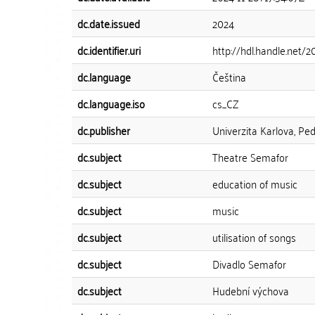
dc.date.issued
2024
dc.identifier.uri
http://hdl.handle.net/
dc.language
Čeština
dc.language.iso
cs_CZ
dc.publisher
Univerzita Karlova, Pe
dc.subject
Theatre Semafor
dc.subject
education of music
dc.subject
music
dc.subject
utilisation of songs
dc.subject
Divadlo Semafor
dc.subject
Hudební výchova