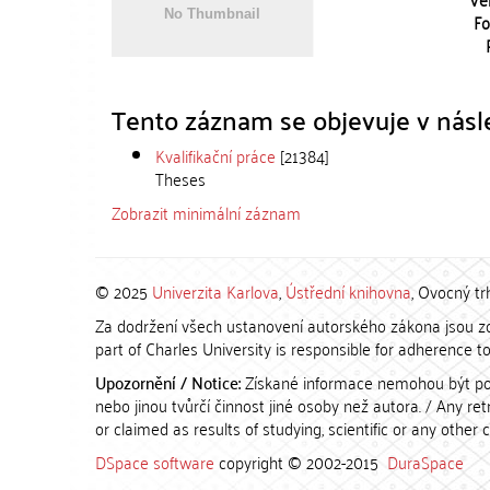
Fo
Tento záznam se objevuje v násle
Kvalifikační práce
[21384]
Theses
Zobrazit minimální záznam
© 2025
Univerzita Karlova
,
Ústřední knihovna
, Ovocný tr
Za dodržení všech ustanovení autorského zákona jsou zod
part of Charles University is responsible for adherence to 
Upozornění / Notice:
Získané informace nemohou být po
nebo jinou tvůrčí činnost jiné osoby než autora. / Any r
or claimed as results of studying, scientific or any other 
DSpace software
copyright © 2002-2015
DuraSpace