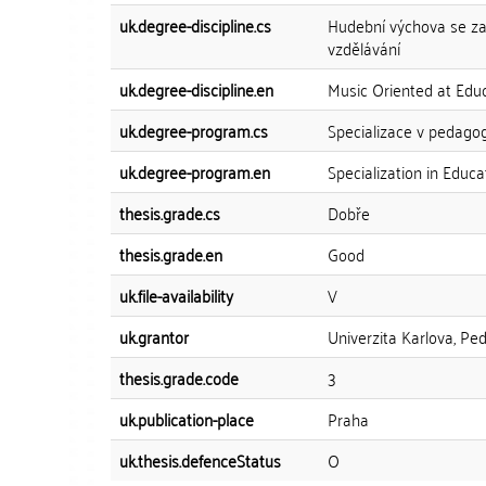
uk.degree-discipline.cs
Hudební výchova se za
vzdělávání
uk.degree-discipline.en
Music Oriented at Educ
uk.degree-program.cs
Specializace v pedago
uk.degree-program.en
Specialization in Educa
thesis.grade.cs
Dobře
thesis.grade.en
Good
uk.file-availability
V
uk.grantor
Univerzita Karlova, Pe
thesis.grade.code
3
uk.publication-place
Praha
uk.thesis.defenceStatus
O