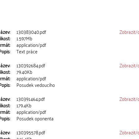
ázev:
130383040.pdf
Zobrazit/
ikost:
1.597Mb
rmát:
application/pdf
Popis:
Text práce
ázev:
130392684.pdf
Zobrazit/
ikost:
79.40Kb
rmát:
application/pdf
Popis:
Posudek vedoucího
ázev:
130391464.pdf
Zobrazit/
ikost:
179.4Kb
rmát:
application/pdf
Popis:
Posudek oponenta
ázev:
130395578.pdf
Zobrazit/
ikost:
246.4Kb