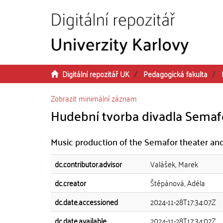
Přeskočit na obsah
Digitální repozitář UK
Pedagogická fakulta
Zobrazit minimální záznam
Hudební tvorba divadla Semafor
Music production of the Semafor theater and 
dc.contributor.advisor
Valášek, Marek
dc.creator
Štěpánová, Adéla
dc.date.accessioned
2024-11-28T17:34:07Z
dc.date.available
2024-11-28T17:34:07Z