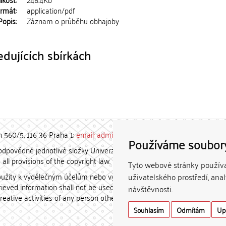
rmát:
application/pdf
Popis:
Záznam o průběhu obhajoby
dujících sbírkách
h 560/5, 116 36 Praha 1;
email: admin-repozitar [at] cuni.cz
Používáme soubor
povědné jednotlivé složky Univerzity Karlovy. / Each constituent
all provisions of the copyright law.
Tyto webové stránky používaj
užity k výdělečným účelům nebo vydávány za studijní, vědeckou
uživatelského prostředí, ana
etrieved information shall not be used for any commercial purposes
návštěvnosti.
creative activities of any person other than the author.
Souhlasím
Odmítám
Up