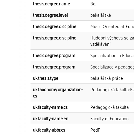
thesis.degree.name
Bc.
thesis.degree.level
bakalářské
thesis.degree.discipline
Music Oriented at Educ
thesis.degree.discipline
Hudební výchova se za
vzdělávání
thesis.degree.program
Specialization in Educa
thesis.degree.program
Specializace v pedago
uk.thesis.type
bakalářská práce
uk.taxonomy.organization-
Pedagogická fakulta::
cs
uk.faculty-name.cs
Pedagogická fakulta
uk.faculty-name.en
Faculty of Education
uk.faculty-abbr.cs
PedF