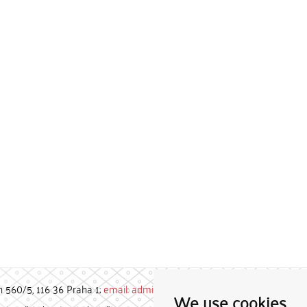
h 560/5, 116 36 Praha 1;
email: admin-repozitar [at] cuni.cz
We use cookies