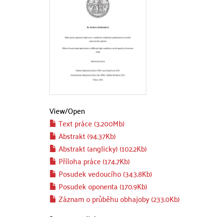
View/
Open
Text práce (3.200Mb)
Abstrakt (94.37Kb)
Abstrakt (anglicky) (102.2Kb)
Příloha práce (174.7Kb)
Posudek vedoucího (343.8Kb)
Posudek oponenta (170.9Kb)
Záznam o průběhu obhajoby (233.0Kb)