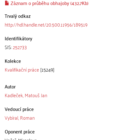
Záznam o průběhu obhajoby (432.7Kb)
Trvalý odkaz
http://hdl.handle.net/20.500.11956/189519
Identifikátory
SIS:
252733
Kolekce
Kvalifikační práce
[15249]
Autor
Kadleček, Matouš Jan
Vedoucí práce
Vybíral, Roman
Oponent práce