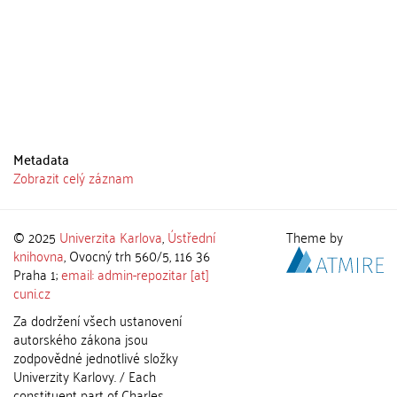
Metadata
Zobrazit celý záznam
© 2025
Univerzita Karlova
,
Ústřední
Theme by
knihovna
, Ovocný trh 560/5, 116 36
Praha 1;
email: admin-repozitar [at]
cuni.cz
Za dodržení všech ustanovení
autorského zákona jsou
zodpovědné jednotlivé složky
Univerzity Karlovy. / Each
constituent part of Charles