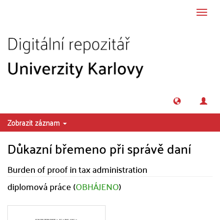
Přeskočit na obsah
Přepn
navig
Zobrazit záznam
Důkazní břemeno při správě daní
Burden of proof in tax administration
diplomová práce (
OBHÁJENO
)