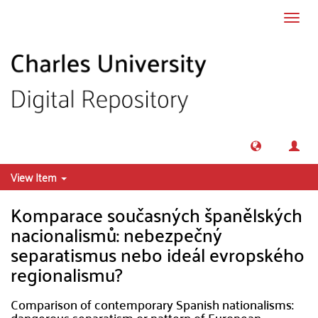
Skip to main content
Toggl
navig
View Item
Komparace současných španělských
nacionalismů: nebezpečný
separatismus nebo ideál evropského
regionalismu?
Comparison of contemporary Spanish nationalisms:
dangerous separatism or pattern of European