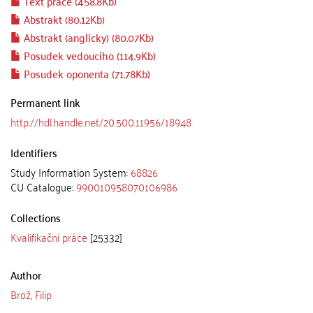
Text práce (458.8Kb)
Abstrakt (80.12Kb)
Abstrakt (anglicky) (80.07Kb)
Posudek vedoucího (114.9Kb)
Posudek oponenta (71.78Kb)
Permanent link
http://hdl.handle.net/20.500.11956/18948
Identifiers
Study Information System:
68826
CU Catalogue:
990010958070106986
Collections
Kvalifikační práce
[25332]
Author
Brož, Filip