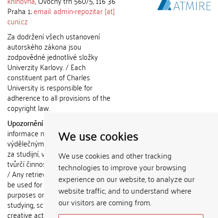
knihovna
, Ovocný trh 560/5, 116 36
Praha 1;
email: admin-repozitar [at]
cuni.cz
Za dodržení všech ustanovení
autorského zákona jsou
zodpovědné jednotlivé složky
Univerzity Karlovy. / Each
constituent part of Charles
University is responsible for
adherence to all provisions of the
copyright law.
Upozornění / Notice:
Získané
We use cookies
informace nemohou být použity k
výdělečným účelům nebo vydávány
za studijní, vědeckou nebo jinou
We use cookies and other tracking
tvůrčí činnost jiné osoby než autora.
technologies to improve your browsing
/ Any retrieved information shall not
experience on our website, to analyze our
be used for any commercial
website traffic, and to understand where
purposes or claimed as results of
our visitors are coming from.
studying, scientific or any other
creative activities of any person