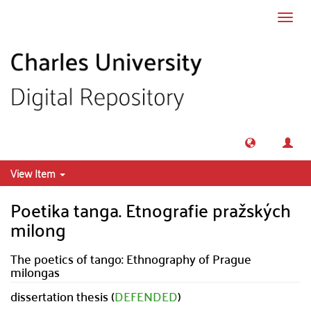
Skip to main content
Toggl
navig
View Item
Poetika tanga. Etnografie pražských
milong
The poetics of tango: Ethnography of Prague
milongas
dissertation thesis (
DEFENDED
)