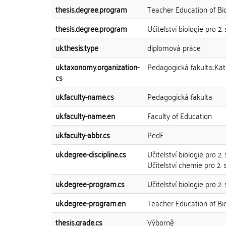
thesis.degree.program
Teacher Education of Bi
thesis.degree.program
Učitelství biologie pro 2
uk.thesis.type
diplomová práce
uk.taxonomy.organization-
Pedagogická fakulta::Kat
cs
uk.faculty-name.cs
Pedagogická fakulta
uk.faculty-name.en
Faculty of Education
uk.faculty-abbr.cs
PedF
uk.degree-discipline.cs
Učitelství biologie pro 
Učitelství chemie pro 2. 
uk.degree-program.cs
Učitelství biologie pro 2
uk.degree-program.en
Teacher Education of Bi
thesis.grade.cs
Výborně