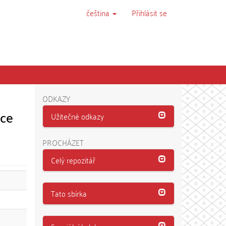
čeština
Přihlásit se
ODKAZY
uce
Užitečné odkazy
PROCHÁZET
Celý repozitář
Tato sbírka