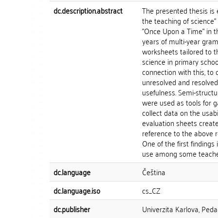
dc.description.abstract
The presented thesis is 
the teaching of science"
"Once Upon a Time" in th
years of multi-year gramm
worksheets tailored to 
science in primary schoo
connection with this, to 
unresolved and resolved 
usefulness. Semi-structu
were used as tools for g
collect data on the usab
evaluation sheets creat
reference to the above re
One of the first findings
use among some teachers
dc.language
Čeština
dc.language.iso
cs_CZ
dc.publisher
Univerzita Karlova, Peda