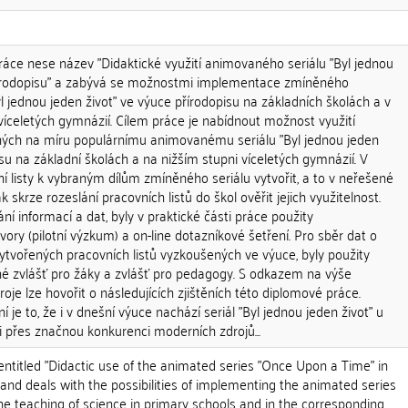
áce nese název "Didaktické využití animovaného seriálu "Byl jednou
přírodopisu" a zabývá se možnostmi implementace zmíněného
 jednou jeden život" ve výuce přírodopisu na základních školách a v
 víceletých gymnázií. Cílem práce je nabídnout možnost využití
ených na míru populárnímu animovanému seriálu "Byl jednou jeden
isu na základní školách a na nižším stupni víceletých gymnázií. V
í listy k vybraným dílům zmíněného seriálu vytvořit, a to v neřešené
 skrze rozeslání pracovních listů do škol ověřit jejich využitelnost.
ání informací a dat, byly v praktické části práce použity
ory (pilotní výzkum) a on-line dotazníkové šetření. Pro sběr dat o
 vytvořených pracovních listů vyzkoušených ve výuce, byly použity
né zvlášť pro žáky a zvlášť pro pedagogy. S odkazem na výše
e lze hovořit o následujících zjištěních této diplomové práce.
ní je to, že i v dnešní výuce nachází seriál "Byl jednou jeden život" u
to i přes značnou konkurenci moderních zdrojů...
entitled "Didactic use of the animated series "Once Upon a Time" in
 and deals with the possibilities of implementing the animated series
e teaching of science in primary schools and in the corresponding