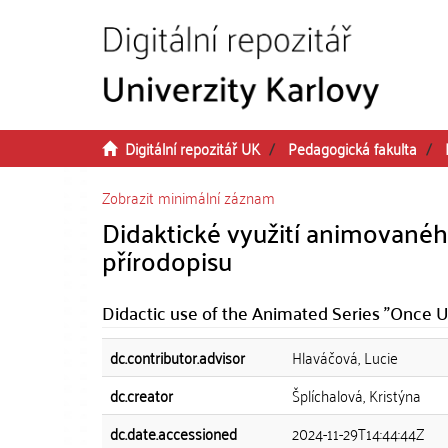
Přeskočit na obsah
Digitální repozitář UK
Pedagogická fakulta
Zobrazit minimální záznam
Didaktické využití animovaného
přírodopisu
Didactic use of the Animated Series "Once U
dc.contributor.advisor
Hlaváčová, Lucie
dc.creator
Šplíchalová, Kristýna
dc.date.accessioned
2024-11-29T14:44:44Z