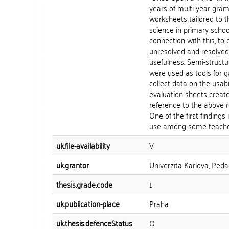
years of multi-year gramm
worksheets tailored to 
science in primary schoo
connection with this, to 
unresolved and resolved 
usefulness. Semi-structu
were used as tools for g
collect data on the usab
evaluation sheets creat
reference to the above re
One of the first findings
use among some teachers
uk.file-availability
V
uk.grantor
Univerzita Karlova, Peda
thesis.grade.code
1
uk.publication-place
Praha
uk.thesis.defenceStatus
O