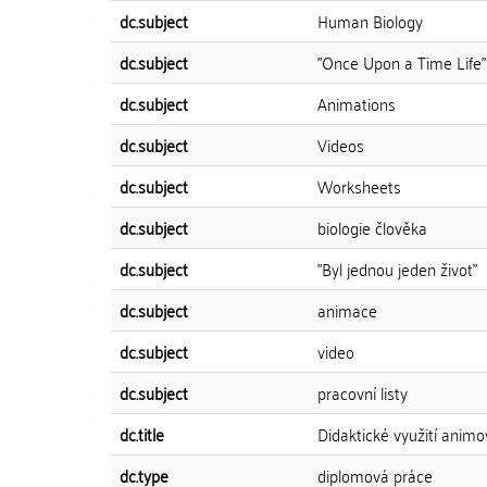
dc.subject
Human Biology
dc.subject
"Once Upon a Time Life"
dc.subject
Animations
dc.subject
Videos
dc.subject
Worksheets
dc.subject
biologie člověka
dc.subject
"Byl jednou jeden život"
dc.subject
animace
dc.subject
video
dc.subject
pracovní listy
dc.title
Didaktické využití animo
dc.type
diplomová práce