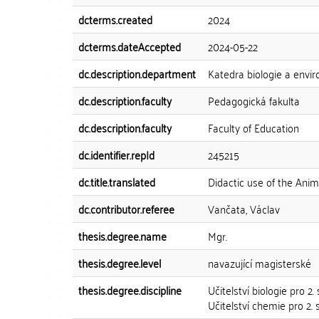
dcterms.created
2024
dcterms.dateAccepted
2024-05-22
dc.description.department
Katedra biologie a envir
dc.description.faculty
Pedagogická fakulta
dc.description.faculty
Faculty of Education
dc.identifier.repId
245215
dc.title.translated
Didactic use of the Anim
dc.contributor.referee
Vančata, Václav
thesis.degree.name
Mgr.
thesis.degree.level
navazující magisterské
thesis.degree.discipline
Učitelství biologie pro 
Učitelství chemie pro 2. 