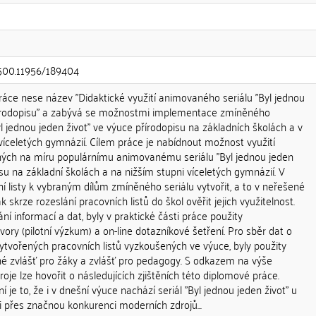
0.500.11956/189404
áce nese název "Didaktické využití animovaného seriálu "Byl jednou
přírodopisu" a zabývá se možnostmi implementace zmíněného
 jednou jeden život" ve výuce přírodopisu na základních školách a v
 víceletých gymnázií. Cílem práce je nabídnout možnost využití
ených na míru populárnímu animovanému seriálu "Byl jednou jeden
isu na základní školách a na nižším stupni víceletých gymnázií. V
í listy k vybraným dílům zmíněného seriálu vytvořit, a to v neřešené
 skrze rozeslání pracovních listů do škol ověřit jejich využitelnost.
ání informací a dat, byly v praktické části práce použity
ory (pilotní výzkum) a on-line dotazníkové šetření. Pro sběr dat o
 vytvořených pracovních listů vyzkoušených ve výuce, byly použity
né zvlášť pro žáky a zvlášť pro pedagogy. S odkazem na výše
e lze hovořit o následujících zjištěních této diplomové práce.
ní je to, že i v dnešní výuce nachází seriál "Byl jednou jeden život" u
to i přes značnou konkurenci moderních zdrojů...