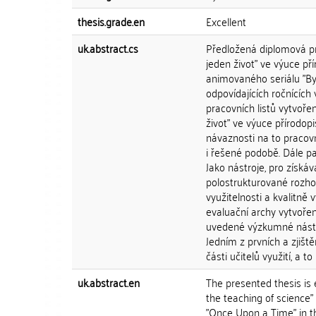
thesis.grade.en
Excellent
uk.abstract.cs
Předložená diplomová pr
jeden život" ve výuce 
animovaného seriálu "Byl
odpovídajících ročnících
pracovních listů vytvoř
život" ve výuce přírodop
návaznosti na to pracovn
i řešené podobě. Dále pak
Jako nástroje, pro získáv
polostrukturované rozhov
využitelnosti a kvalitně
evaluační archy vytvoře
uvedené výzkumné nástroj
Jedním z prvních a zjiště
části učitelů využití, a 
uk.abstract.en
The presented thesis is 
the teaching of science"
"Once Upon a Time" in th