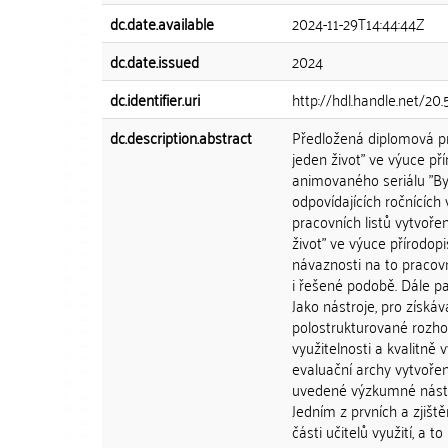
dc.date.available
2024-11-29T14:44:44Z
dc.date.issued
2024
dc.identifier.uri
http://hdl.handle.net/2
dc.description.abstract
Předložená diplomová pr
jeden život" ve výuce 
animovaného seriálu "Byl
odpovídajících ročnících
pracovních listů vytvoř
život" ve výuce přírodop
návaznosti na to pracovn
i řešené podobě. Dále pak
Jako nástroje, pro získáv
polostrukturované rozhov
využitelnosti a kvalitně
evaluační archy vytvoře
uvedené výzkumné nástroj
Jedním z prvních a zjiště
části učitelů využití, a 