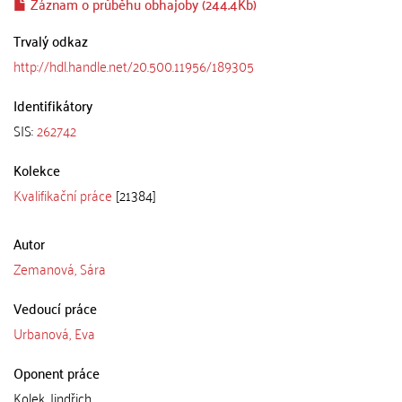
Záznam o průběhu obhajoby (244.4Kb)
Trvalý odkaz
http://hdl.handle.net/20.500.11956/189305
Identifikátory
SIS:
262742
Kolekce
Kvalifikační práce
[21384]
Autor
Zemanová, Sára
Vedoucí práce
Urbanová, Eva
Oponent práce
Kolek, Jindřich