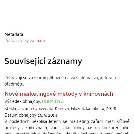
Metadata
Zobrazit celý záznam
Související záznamy
Zobrazují se záznamy příbuzné na základě názvu, autora a
předmětu.
Nové marketingové metody v knihovnách
Výsledek obhajoby:
OBHÁJENO
Steklá, Zuzana
(
Univerzita Karlova, Filozofická fakulta
,
2013
)
Datum obhajoby:
16. 9. 2013
V posledních několika letech se marketing zařadil mezi klíčové
procesy v knihovnách, slouží jako účinný nástroj konkurenčního
boje, prostředek k definování identity knihovny a nový způsob