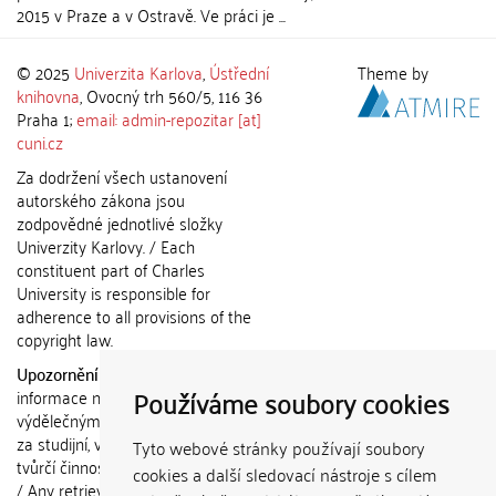
2015 v Praze a v Ostravě. Ve práci je ...
© 2025
Univerzita Karlova
,
Ústřední
Theme by
knihovna
, Ovocný trh 560/5, 116 36
Praha 1;
email: admin-repozitar [at]
cuni.cz
Za dodržení všech ustanovení
autorského zákona jsou
zodpovědné jednotlivé složky
Univerzity Karlovy. / Each
constituent part of Charles
University is responsible for
adherence to all provisions of the
copyright law.
Upozornění / Notice:
Získané
Používáme soubory cookies
informace nemohou být použity k
výdělečným účelům nebo vydávány
za studijní, vědeckou nebo jinou
Tyto webové stránky používají soubory
tvůrčí činnost jiné osoby než autora.
cookies a další sledovací nástroje s cílem
/ Any retrieved information shall not