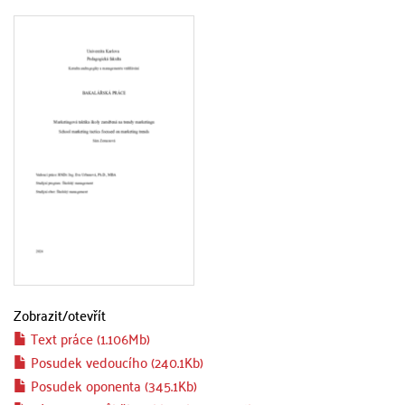
Zobrazit/
otevřít
Text práce (1.106Mb)
Posudek vedoucího (240.1Kb)
Posudek oponenta (345.1Kb)