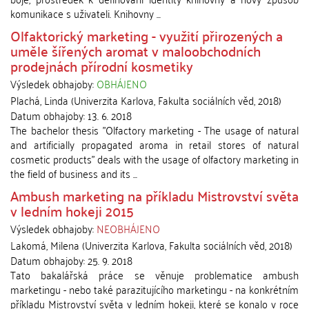
komunikace s uživateli. Knihovny ...
Olfaktorický marketing - využití přirozených a
uměle šířených aromat v maloobchodních
prodejnách přírodní kosmetiky
Výsledek obhajoby:
OBHÁJENO
Plachá, Linda
(
Univerzita Karlova, Fakulta sociálních věd
,
2018
)
Datum obhajoby:
13. 6. 2018
The bachelor thesis "Olfactory marketing - The usage of natural
and artificially propagated aroma in retail stores of natural
cosmetic products" deals with the usage of olfactory marketing in
the field of business and its ...
Ambush marketing na příkladu Mistrovství světa
v ledním hokeji 2015
Výsledek obhajoby:
NEOBHÁJENO
Lakomá, Milena
(
Univerzita Karlova, Fakulta sociálních věd
,
2018
)
Datum obhajoby:
25. 9. 2018
Tato bakalářská práce se věnuje problematice ambush
marketingu - nebo také parazitujícího marketingu - na konkrétním
příkladu Mistrovství světa v ledním hokeji, které se konalo v roce