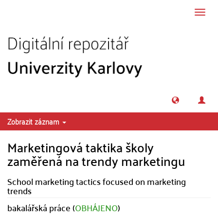
Přeskočit na obsah
Přepn
navig
Zobrazit záznam
Marketingová taktika školy
zaměřená na trendy marketingu
School marketing tactics focused on marketing
trends
bakalářská práce (
OBHÁJENO
)