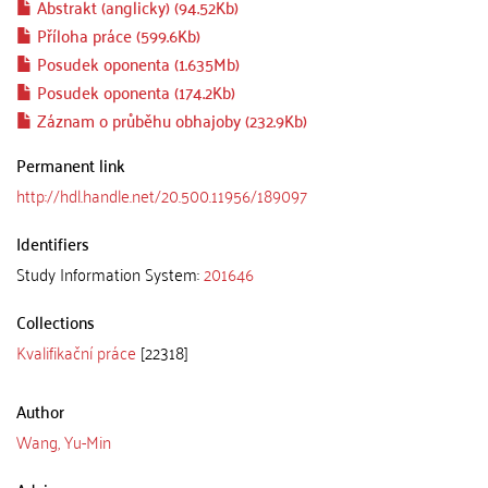
Abstrakt (anglicky) (94.52Kb)
Příloha práce (599.6Kb)
Posudek oponenta (1.635Mb)
Posudek oponenta (174.2Kb)
Záznam o průběhu obhajoby (232.9Kb)
Permanent link
http://hdl.handle.net/20.500.11956/189097
Identifiers
Study Information System:
201646
Collections
Kvalifikační práce
[22318]
Author
Wang, Yu-Min