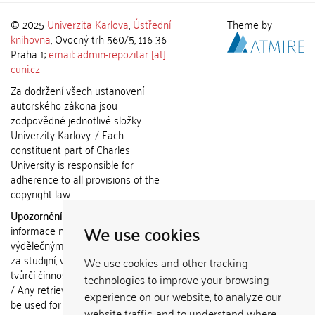
© 2025
Univerzita Karlova
,
Ústřední
Theme by
knihovna
, Ovocný trh 560/5, 116 36
Praha 1;
email: admin-repozitar [at]
cuni.cz
Za dodržení všech ustanovení
autorského zákona jsou
zodpovědné jednotlivé složky
Univerzity Karlovy. / Each
constituent part of Charles
University is responsible for
adherence to all provisions of the
copyright law.
Upozornění / Notice:
Získané
We use cookies
informace nemohou být použity k
výdělečným účelům nebo vydávány
za studijní, vědeckou nebo jinou
We use cookies and other tracking
tvůrčí činnost jiné osoby než autora.
technologies to improve your browsing
/ Any retrieved information shall not
experience on our website, to analyze our
be used for any commercial
website traffic, and to understand where