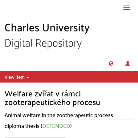
Skip to main content
Toggl
navig
View Item
Welfare zvířat v rámci
zooterapeutického procesu
Animal welfare in the zootherapeutic process
diploma thesis (
DEFENDED
)