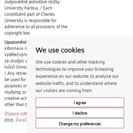
zodpovědné jednotlivé složky
Univerzity Karlovy. / Each
constituent part of Charles
University is responsible for
adherence to all provisions of the
copyright law.
Upozornění / Notice:
Získané
We use cookies
informace nemohou být použity k
výdělečným účelům nebo vydávány
za studijní, vědeckou nebo jinou
We use cookies and other tracking
tvůrčí činnost jiné osoby než autora.
technologies to improve your browsing
/ Any retrieved information shall not
experience on our website, to analyze our
be used for any commercial
website traffic, and to understand where
purposes or claimed as results of
our visitors are coming from.
studying, scientific or any other
creative activities of any person
I agree
other than the author.
DSpace software
copyright © 2002-
I decline
2015
DuraSpace
Change my preferences